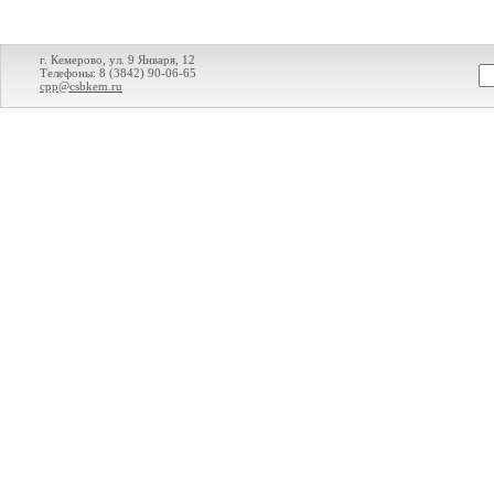
г. Кемерово, ул. 9 Января, 12
Телефоны: 8 (3842) 90-06-65
cpp@csbkem.ru