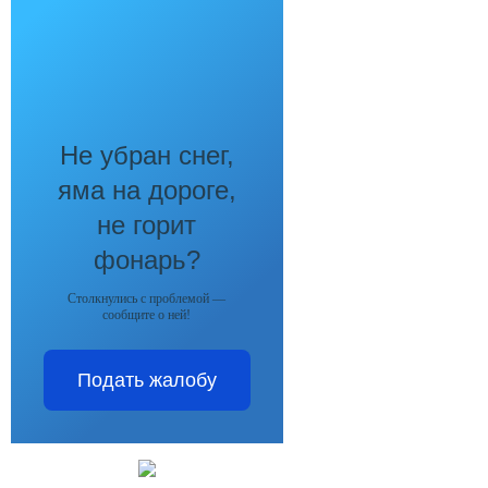
Не убран снег,
яма на дороге,
не горит
фонарь?
Столкнулись с проблемой —
сообщите о ней!
Подать жалобу