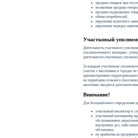
продажа товаров при отсут
незаконная продажа товаро
продажа подакцизных това
обман потребителей;
нарушение валютного закон
нарушение порядка заняти
Участковый уполном
Деятельность участкового уполном
уполномоченного милиции», утвер
деятельности участковых уполном
За каждым участковым уполномоче
участок с населением в городах не 
административно-территориального 
на территории сельского (поселко
населения, вводится дополнительн
Внимание!
Для безошибочного определения п
участковый инспектор в с
участковый милиционер при
обслуживанием закрепленно
внутренних дел, либо нача
обстановки;
по прибытии на предприят