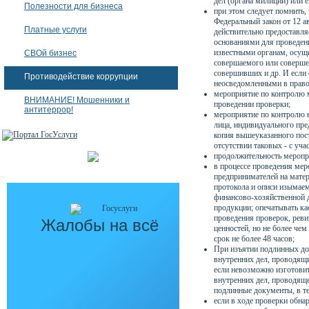
дел (органа милиции) или е
Полезности для бизнеса
при этом следует помнить,
Федеральный закон от 12 а
Платные услуги
действительно предоставляе
основаниями для проведен
известными органам, осущ
СВОй бизнес
совершаемого или соверше
совершивших и др. И если 
Противодействие коррупции
неосведомленными в прав
мероприятие по контролю м
ВНИМАНИЕ! Мошенники и
проведении проверки;
антитеррор!
мероприятие по контролю в
лица, индивидуального пре
копия вышеуказанного пост
отсутствии таковых - с уч
продолжительность меропр
в процессе проведения ме
предпринимателей на матер
протокола и описи изымаем
финансово-хозяйственной д
продукции; опечатывать ка
проведения проверок, реви
Жалобы на всё
ценностей, но не более чем
срок не более 48 часов;
При изъятии подлинных до
внутренних дел, проводящи
если невозможно изготовит
внутренних дел, проводяще
подлинные документы, в те
если в ходе проверки обна