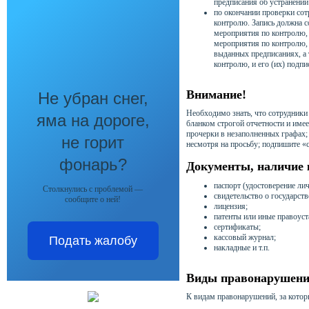
предписания об устранени
по окончании проверки сот
контролю. Запись должна с
мероприятия по контролю, 
мероприятия по контролю,
выданных предписаниях, а 
контролю, и его (их) подпи
Внимание!
Не убран снег,
Необходимо знать, что сотрудники
яма на дороге,
бланком строгой отчетности и имее
прочерки в незаполненных графах; 
не горит
несмотря на просьбу; подпишите «с
фонарь?
Документы, наличие 
паспорт (удостоверение лич
Столкнулись с проблемой —
свидетельство о государст
сообщите о ней!
лицензия;
патенты или иные правоус
сертификаты;
кассовый журнал;
Подать жалобу
накладные и т.п.
Виды правонарушений
К видам правонарушений, за котор