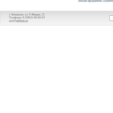
обязан предъявить служебн
г. Кемерово, ул. 9 Января, 12
Телефоны: 8 (3842) 90-06-65
cpp@csbkem.ru