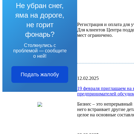
Не убран снег,
яма на дороге,
не горит
Регистрация и оплата для 
Для клиентов Центра подде
фонарь?
мест ограничено.
Столкнулись с
проблемой — сообщите
о ней!
Подать жалобу
12.02.2025
19 февраля приглашаем на 
предпринимателей обсудим
Бизнес – это непрерывный 
него встраивает другие де
целое на основные составл