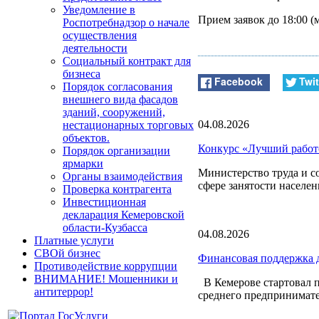
Уведомление в
Прием заявок до 18:00 (
Роспотребнадзор о начале
осуществления
деятельности
Социальный контракт для
бизнеса
Facebook
Twit
Порядок согласования
внешнего вида фасадов
зданий, сооружений,
04.08.2026
нестационарных торговых
объектов.
Конкурс «Лучший работо
Порядок организации
ярмарки
Министерство труда и с
Органы взаимодействия
сфере занятости населен
Проверка контрагента
Инвестиционная
декларация Кемеровской
области-Кузбасса
04.08.2026
Платные услуги
СВОй бизнес
Финансовая поддержка д
Противодействие коррупции
ВНИМАНИЕ! Мошенники и
В Кемерове стартовал п
антитеррор!
среднего предпринимате