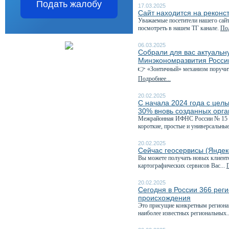
Подать жалобу
17.03.2025
Сайт находится на реконс
Уважаемые посетители нашего сайт
посмотреть в нашем ТГ канале.
Под
06.03.2025
Собрали для вас актуаль
Минэкономразвития Росси
👉 «Зонтичный» механизм поручит
Подробнее...
20.02.2025
С начала 2024 года с цел
30% вновь созданных орг
Межрайонная ИФНС России № 15 по
короткие, простые и универсальные
20.02.2025
Сейчас геосервисы (Яндек
Вы можете получать новых клиент
картографических сервисов Вас...
20.02.2025
Сегодня в России 366 рег
происхождения
Это присущие конкретным регионам
наиболее известных региональных.