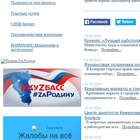
провели первый Акселератор креа
Полезности для бизнеса
Платные услуги
Facebook
Twitter
СВОй бизнес
Противодействие коррупции
04.08.2026
Конкурс «Лучший работода
Министерство труда и социальной 
ВНИМАНИЕ! Мошенники и
антитеррор!
Конкурс...
Подробнее...
04.08.2026
Финансовая поддержка для
В Кемерове стартовал приём заяв
основании отбора,...
Подробнее...
16.06.2026
Креативные маркеты и гор
Креативные маркеты и городские я
предпринимателю в...
Подробнее...
15.06.2026
Центр занятости Кемеров
буклете
В непростых экономических услови
и работодателям всех...
Подробнее.
Жалобы на всё
10.06.2026