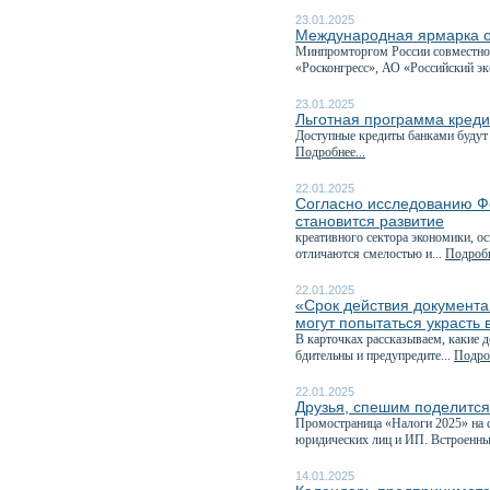
23.01.2025
Международная ярмарка о
Минпромторгом России совместно 
«Росконгресс», АО «Российский эк
23.01.2025
Льготная программа креди
Доступные кредиты банками будут 
Подробнее...
22.01.2025
Согласно исследованию Ф
становится развитие
креативного сектора экономики, о
отличаются смелостью и...
Подробн
22.01.2025
«Срок действия документа
могут попытаться украсть
В карточках рассказываем, какие д
бдительны и предупредите...
Подроб
22.01.2025
Друзья, спешим поделитс
Промостраница «Налоги 2025» на с
юридических лиц и ИП. Встроенны
14.01.2025