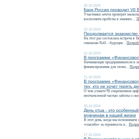
25.10.2024
Банк России проводит VII
Участники зачета проверят наскол
восполнить пробелы в знаниях....
П
22.10.2024
Продолжается знакомство
На этот раз состоялась встреча в
гимназии №41 - будущие...
Подробн
21.10.2024
В программе «Финансового
Начинающие предприниматели в зав
финансирования для своих...
Подро
21.10.2024
В программе «Финансовог
тех, кто не хочет терять д
О чем узнаете?В современном циф
неотъемлемой частью заботы о сво
20.10.2024
День отца - это особенны
мужчинам в нашей жизни
В этот день, когда мы вспоминаем 
«спасибо» за терпимость и...
Подроб
17.10.2024