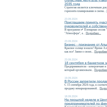
Областные депутаты утвер
2035 года
Стратегия является ключевым док
горизонта планирования и смена...
23.09.2024
Приглашаем принять учас
руководителей и собствен
В программе:✔ Пленарная сессия 
"Атмосфера", а...
Подробнее...
23.09.2024
Бизнес - признание от Ал
Красное солнце взошло! Время Аль
как все! Заяви о своих...
Подробнее
23.09.2024
18 сентября в банкетном 
Предприниматели - кемеровчане и 
который организовали...
Подробнее
19.09.2024
В России запретили прода
С 15 сентября 2024 года, в соответ
продажу немаркированной...
Подро
18.09.2024
На прошлой неделе в Цен
предпринимателей по фин