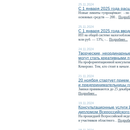
25.11.2024
С 1 января 2025 года рас
Новые лимиты «упрощёнки»: - по д
основных средств — 200...
Подробн
25.11.2024
С 1 января 2025 года вво
ИП на общей системе налогообложе
млн руб. — 13%; -...
Подробнее...
24.11.2024
Творческие, неординарные
могут стать креативными 
На профориентационной консультац
Кемерово. Тем, кто стоит в начале.
21.11.2024
20 ноября стартует прием 
и предпринимательницы г
Заявки принимаются до 25 декабря
Подробнее...
19.11.2024
Консультационные услуги
дипломом Всероссийского
На прошедшей Всероссийской неде
и участников областного...
Подробн