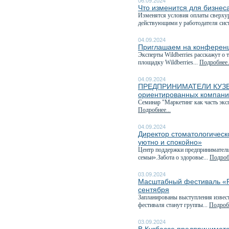
06.09.2024
Что изменится для бизнеса
Изменятся условия оплаты сверхур
действующими у работодателя сис
04.09.2024
Приглашаем на конференц
Эксперты Wildberries расскажут о 
площадку Wildberries...
Подробнее.
04.09.2024
ПРЕДПРИНИМАТЕЛИ КУЗБАСС
ориентированных компан
Семинар "Маркетинг как часть эк
Подробнее...
04.09.2024
Директор стоматологическ
уютно и спокойно»
Центр поддержки предприниматель
семьи».Забота о здоровье...
Подробн
03.09.2024
Масштабный фестиваль «Ру
сентября
Запланированы выступления извест
фестиваля станут группы...
Подробн
03.09.2024