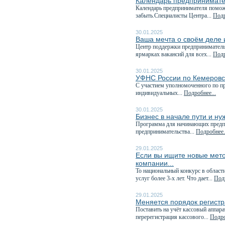
Календарь предпринимате
Календарь предпринимателя поможе
забыть.Специалисты Центра...
Подр
30.01.2025
Ваша мечта о своём деле и
Центр поддержки предпринимательс
ярмарках вакансий для всех...
Подр
30.01.2025
УФНС России по Кемеровск
C участием уполномоченного по пр
индивидуальных...
Подробнее...
30.01.2025
Бизнес в начале пути и н
Программа для начинающих предп
предпринимательства...
Подробнее.
29.01.2025
Если вы ищите новые мето
компании...
То национальный конкурс в област
услуг более 3-х лет. Что дает...
Подр
29.01.2025
Меняется порядок регистр
Поставить на учёт кассовый аппара
перерегистрация кассового...
Подро