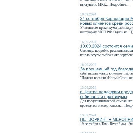
Ключевой темой семинара стала: "
выступили: МКК...
Подробнее...
18.09.2024
24 сентября Корпорация М
новых клиентов среди рос
Участникам практикума расскажут
платформу МСП.РФ. Одной из...
П
16.09.2024
19.09.2024 состоится семи
Семинар, подробно рассказывающи
конъюнктуры выбранного зарубежн
16.09.2024
За прошедший год благода
себе, нашли новых клиентов, парт
"Полезные связи"/Новый Сезон отм
13.09.2024
в Центре поддержки предп
вебинары и практикумы
Для предпринимателей, самозанятых
проводятся мастер-классы,...
Подро
13.09.2024
НЕТВОРКИНГ + МЕРОПРИЯТИ
19 сентября в Томь River Plaza Эт