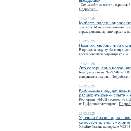
вкладышей.
Сохраняйте на память, пересылайте
Подробнее...
16.02.2025
Кузбасс- лидер нацпроект
Эксперты Минэкономразвития Росс
тиражирование лучших практик по
16.02.2025
Немного любопытной стати
В прошлом году кузбассовцы закл
востребованный соцконтракт - на..
16.02.2025
Это совершенно новое на
Благодаря закону № 297-ФЗ от 08.
совершенствовании...
Подробнее...
12.02.2025
Кузбасских предпринимате
расширить рынки сбыта и 
Корпорация «МСП» совместно с Це
на Цифровой платформе...
Подробн
12.02.2025
Удачная бизнес-идея явля
самостоятельно, смотрите
Узнайте больше на портале МСП.Р