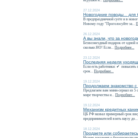
игрушки и...
Подробнее...
27.12.2024
Новогодние поводы... для
В предпраздничной суете и в ново
Новому году "Проголосуйте за...
П
26.12.2024
А вы знали, что за нового
Безвозмездный подарок от одной о
сколько.НО! Если...
Подробнее...
23.12.2024
Последняя неделя уходяще
Если есть работники: ✔ повысить з
срок...
Подробнее...
19.12.2024
Продолжаем знакомство с
Предлагаем вам мини-сериал из 
мире творчества и...
Подробнее...
19.12.2024
Механизм кредитных каник
️ЦБ РФ назвал примерный срок вв
предпринимателей взять паузу до..
18.12.2024
Продаете или собираетесь
Нужен документ о безопасности пр