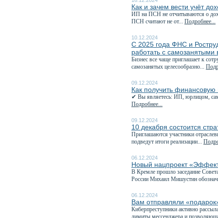
16.12.2024
Как и зачем вести учёт до
ИП на ПСН не отчитываются о дохо
ПСН считают не от...
Подробнее...
10.12.2024
С 2025 года ФНС и Роструд
работать с самозанятыми 
Бизнес все чаще приглашает к сотр
самозанятых целесообразно...
Подр
09.12.2024
Как получить финансовую 
✔ Вы являетесь: ИП, юрлицом, сам
Подробнее...
09.12.2024
10 декабря состоится стра
Приглашаются участники отраслевы
подведут итоги реализации...
Подро
06.12.2024
Новый нацпроект «Эффекти
В Кремле прошло заседание Совета
России Михаил Мишустин обознач
06.12.2024
Вам отправляли «подаро
Киберпреступники активно рассыл
лимиты мессенджера и позволяюща