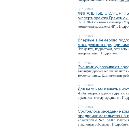
30.10.2024
ФИНАЛЬНЫЕ ЭКСПОРТНЫЕ 
эксперт-практик Греченюк
07.11.2024 состоится семинар «М
компоненте комплекса 4P....
Подроб
30.10.2024
Впервые в Кемерово подг
молодежного предпринима
Что делать, подросткам, если есть
авторитетных...
Подробнее...
30.10.2024
Экономику развивают про
Квалифицированные специалисты —
технологичных. Компетентные рабо
28.10.2024
Для чего нам изучать ино
Чтобы открыть дорогу в другую ст
в развитии международного...
Подр
25.10.2024
Состоялось заседание ком
предпринимательства на к
25 октября 2024 в 15:00 в Малом 
участников отбора на...
Подробнее..