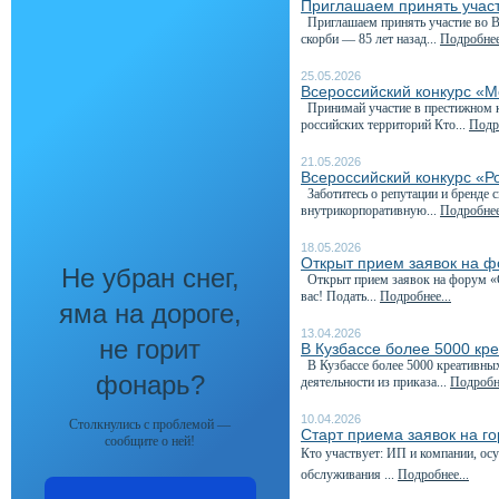
Приглашаем принять участ
Приглашаем принять участие во Вс
скорби — 85 лет назад...
Подробнее
25.05.2026
Всероссийский конкурс «М
Принимай участие в престижном к
российских территорий Кто...
Подро
21.05.2026
Всероссийский конкурс «Р
Заботитесь о репутации и бренде 
внутрикорпоративную...
Подробнее
18.05.2026
Открыт прием заявок на 
Не убран снег,
Открыт прием заявок на форум «С
вас! Подать...
Подробнее...
яма на дороге,
13.04.2026
не горит
В Кузбассе более 5000 кр
В Кузбассе более 5000 креативны
фонарь?
деятельности из приказа...
Подробне
10.04.2026
Столкнулись с проблемой —
Старт приема заявок на г
сообщите о ней!
Кто участвует: ИП и компании, о
обслуживания ...
Подробнее...