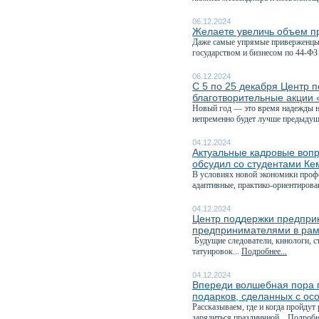
06.12.2024
Желаете увеличь объем пр
Даже самые упрямые приверженцы 
государством и бизнесом по 44-ФЗ 
06.12.2024
С 5 по 25 декабря Центр 
благотворительные акции 
Новый год — это время надежды на
непременно будет лучше предыдуще
04.12.2024
Актуальные кадровые вопр
обсудил со студентами Ке
В условиях новой экономики профе
адаптивные, практико-ориентирова
04.12.2024
Центр поддержки предприн
предпринимателями в рам
Будущие следователи, кинологи, с
татуировок...
Подробнее...
04.12.2024
Впереди волшебная пора п
подарков, сделанных с ос
Рассказываем, где и когда пройдут
зарядиться праздничной...
Подробне