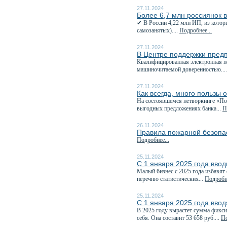
27.11.2024
Более 6,7 млн россиянок 
✔ В России 4,22 млн ИП, из котор
самозанятых)....
Подробнее...
27.11.2024
В Центре поддержки пред
Квалифицированная электронная п
машиночитаемой доверенностью...
27.11.2024
Как всегда, много пользы 
На состоявшемся нетворкинге «Пол
выгодных предложениях банка...
П
26.11.2024
Правила пожарной безопас
Подробнее...
25.11.2024
С 1 января 2025 года ввод
Малый бизнес с 2025 года избавят 
перечню статистических...
Подробне
25.11.2024
С 1 января 2025 года ввод
В 2025 году вырастет сумма фикси
себя. Она составит 53 658 руб....
По