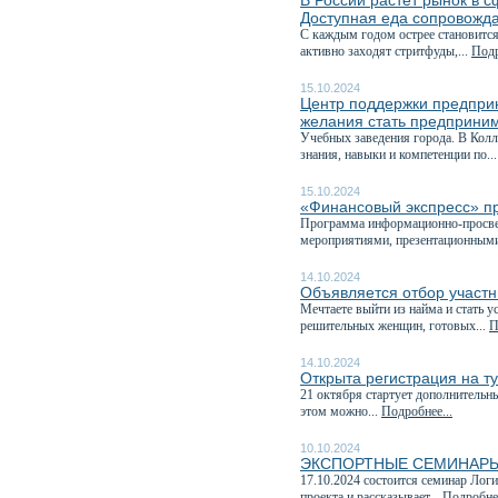
В России растёт рынок в 
Доступная еда сопровожда
С каждым годом острее становится
активно заходят стритфуды,...
Подр
15.10.2024
Центр поддержки предпри
желания стать предприним
Учебных заведения города. В Кол
знания, навыки и компетенции по..
15.10.2024
«Финансовый экспресс» пр
Программа информационно-просвет
мероприятиями, презентационными
14.10.2024
Объявляется отбор участ
Мечтаете выйти из найма и стать
решительных женщин, готовых...
П
14.10.2024
Открыта регистрация на 
21 октября стартует дополнительн
этом можно...
Подробнее...
10.10.2024
ЭКСПОРТНЫЕ СЕМИНАРЫ
17.10.2024 состоится семинар Лог
проекта и рассказывает...
Подробнее