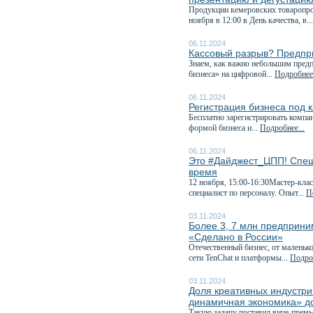
Продукции кемеровских товаропрои
ноября в 12:00 в День качества, в..
06.11.2024
Кассовый разрыв? Предпри
Знаем, как важно небольшим пред
бизнеса» на цифровой...
Подробнее.
06.11.2024
Регистрация бизнеса под 
Бесплатно зарегистрировать компа
формой бизнеса и...
Подробнее...
06.11.2024
Это #Дайджест_ЦПП! Спеш
время
12 ноября, 15:00-16:30Мастер-кла
специалист по персоналу. Опыт...
П
03.11.2024
Более 3, 7 млн предприни
«Сделано в России»
Отечественный бизнес, от маленьк
сети TenChat и платформы...
Подроб
03.11.2024
Доля креативных индустри
динамичная экономика» д
Такую задачу поставил вице-премь