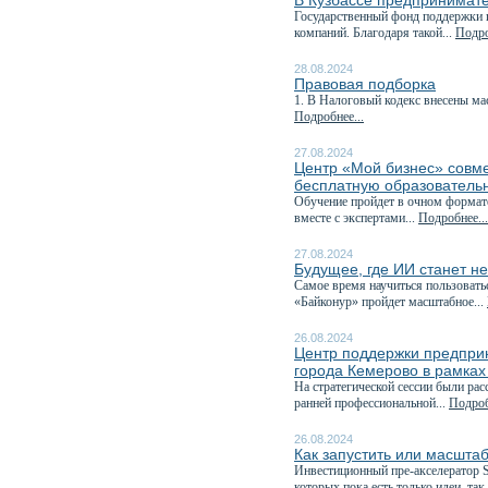
В Кузбассе предпринимате
Государственный фонд поддержки 
компаний. Благодаря такой...
Подро
28.08.2024
Правовая подборка
1. В Налоговый кодекс внесены ма
Подробнее...
27.08.2024
Центр «Мой бизнес» совм
бесплатную образователь
Обучение пройдет в очном формате 
вместе с экспертами...
Подробнее...
27.08.2024
Будущее, где ИИ станет н
Самое время научиться пользовать
«Байконур» пройдет масштабное...
26.08.2024
Центр поддержки предпри
города Кемерово в рамках
На стратегической сессии были р
ранней профессиональной...
Подроб
26.08.2024
Как запустить или масшта
Инвестиционный пре-акселератор 
которых пока есть только идеи, так.