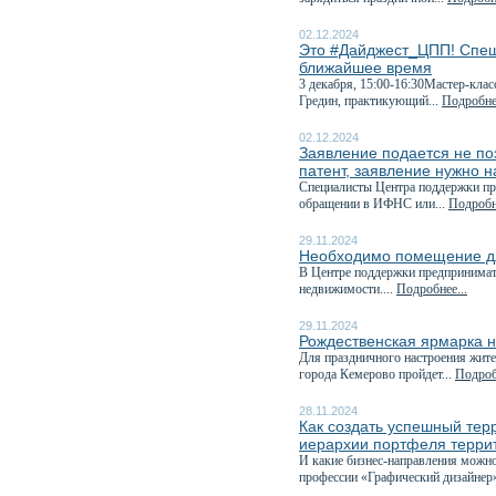
02.12.2024
Это #Дайджест_ЦПП! Спеш
ближайшее время
3 декабря, 15:00-16:30Мастер-клас
Гредин, практикующий...
Подробнее
02.12.2024
Заявление подается не поз
патент, заявление нужно н
Специалисты Центра поддержки пре
обращении в ИФНС или...
Подробне
29.11.2024
Необходимо помещение дл
В Центре поддержки предпринимат
недвижимости....
Подробнее...
29.11.2024
Рождественская ярмарка н
Для праздничного настроения жите
города Кемерово пройдет...
Подроб
28.11.2024
Как создать успешный тер
иерархии портфеля терри
И какие бизнес-направления можно
профессии «Графический дизайнер»