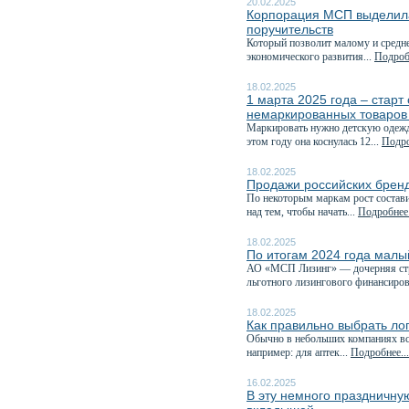
20.02.2025
Корпорация МСП выделила
поручительств
Который позволит малому и средне
экономического развития...
Подробн
18.02.2025
1 марта 2025 года – стар
немаркированных товаров
Маркировать нужно детскую одежду
этом году она коснулась 12...
Подро
18.02.2025
Продажи российских бренд
По некоторым маркам рост состави
над тем, чтобы начать...
Подробнее.
18.02.2025
По итогам 2024 года малы
АО «МСП Лизинг» — дочерняя стр
льготного лизингового финансиров
18.02.2025
Как правильно выбрать ло
Обычно в небольших компаниях все
например: для аптек...
Подробнее...
16.02.2025
В эту немного праздничну