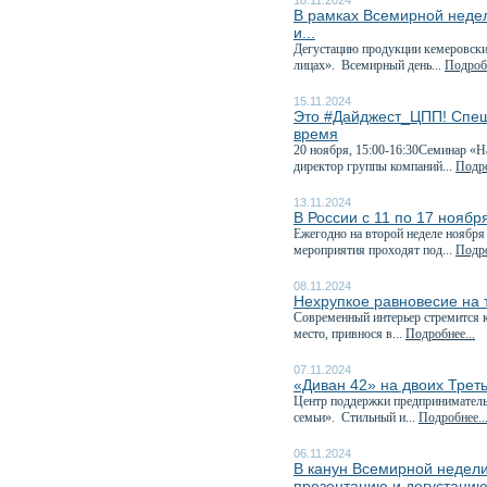
18.11.2024
В рамках Всемирной неде
и...
Дегустацию продукции кемеровских
лицах». Всемирный день...
Подробн
15.11.2024
Это #Дайджест_ЦПП! Спеш
время
20 ноября, 15:00-16:30Семинар «Н
директор группы компаний...
Подро
13.11.2024
В России с 11 по 17 нояб
Ежегодно на второй неделе ноября
мероприятия проходят под...
Подро
08.11.2024
Нехрупкое равновесие на
Современный интерьер стремится к
место, привнося в...
Подробнее...
07.11.2024
«Диван 42» на двоих Трет
Центр поддержки предприниматель
семьи». Стильный и...
Подробнее..
06.11.2024
В канун Всемирной недели
презентацию и дегустацию.