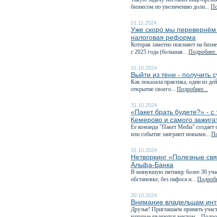
бизнесом по увеличению доли...
По
01.11.2024
Уже скоро мы перевернём к
налоговая реформа
Которая заметно повлияет на бизне
с 2025 года (большая...
Подробнее..
31.10.2024
Выйти из тени - получить 
Как показала практика, один из д
открытие своего...
Подробнее...
31.10.2024
«Пакет брать будете?» - 
Кемерово и самого зажига
Ее команда "Пакет Media" создает
или событие заиграют новыми...
По
31.10.2024
Нетворкинг «Полезные свя
Альфа-Банка
В минувшую пятницу более 30 учас
обстановке, без пафоса и...
Подробн
30.10.2024
Внимание владельцам инт
Друзья! Приглашаем принять учас
которые являются местом...
Подроб