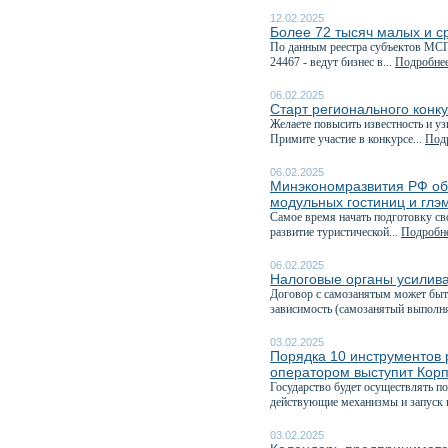
12.02.2025
Более 72 тысяч малых и с
По данным реестра субъектов МСП,
24467 - ведут бизнес в...
Подробнее
06.02.2025
Старт регионального конк
Желаете повысить известность и у
Примите участие в конкурсе...
Подр
06.02.2025
Минэкономразвития РФ объ
модульных гостиниц и глэ
Самое время начать подготовку с
развитие туристической...
Подробне
06.02.2025
Налоговые органы усилива
Договор с самозанятым может быт
зависимость (самозанятый выполня
03.02.2025
Порядка 10 инструментов 
оператором выступит Кор
Государство будет осуществлять п
действующие механизмы и запуск 
03.02.2025