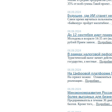
Малые и средние предприятия (МС
35% от всей суммы.Такой проект..
08.09.2024
Будущее, где ИИ станет н
Самое время научиться пользовать
«Байконур» пройдет масштабное...
08.09.2024
До 12 сентября идет прие
Молодежь в возрасте 14-35 лет (в
рублей Прием заявок...
Подробнее.
06.09.2024
В рамках налоговой рефор
Туристический налог начнет дейст
государство, а местные...
Подробнее
06.09.2024
На Цифровой платформе М
На сервисе можно: Ознакомиться 
реализацию...
Подробнее...
06.09.2024
Минэкономразвития России
более выгодных для бизне
Предприниматель в течение 30 дне
баллов. Кроме того,...
Подробнее...