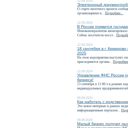
12.09.2024
Электронный документообо
О старте пилотного проекта сообщ
организациями и...
Подробнее...
12.09.2024
В России появится госуда
Минэкономразвития анонсировало э
Сейчас посетители могут...
Подробн
12.09.2024
18 сентября в г. Кемеров
2025
На этом мероприятии выступят спи
присоединятся органы...
Подробнее
12.09.2024
Управление ФНС России по
бизнеса!
13 сентября в 11:00 ч в режиме в
индивидуальных предпринимателей
09.09.2024
Как работать с родственн
Это новое интервью в рамках меди
информационным порталом...
Подр
09.09.2024
Малый бизнес получит ль