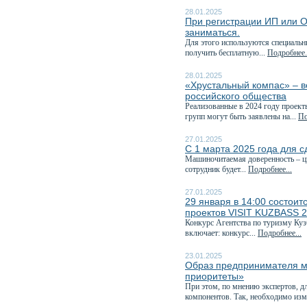
28.01.2025
При регистрации ИП или О
заниматься.
Для этого используются специаль
получить бесплатную...
Подробнее.
28.01.2025
«Хрустальный компас» – в
российского общества
Реализованные в 2024 году проект
групп могут быть заявлены на...
По
27.01.2025
С 1 марта 2025 года для с
Машиночитаемая доверенность – ц
сотрудник будет...
Подробнее...
27.01.2025
29 января в 14:00 состоит
проектов VISIT KUZBASS 
Конкурс Агентства по туризму Куз
включает: конкурс...
Подробнее...
23.01.2025
Образ предпринимателя м
приоритеты»
При этом, по мнению экспертов, д
компонентов. Так, необходимо изм