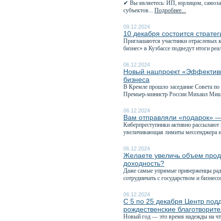
✔ Вы являетесь: ИП, юрлицом, самоза
субъектов...
Подробнее...
09.12.2024
10 декабря состоится страте
Приглашаются участники отраслевых к
бизнес» в Кузбассе подведут итоги реа
06.12.2024
Новый нацпроект «Эффективн
бизнеса
В Кремле прошло заседание Совета по
Премьер-министр России Михаил Мишу
06.12.2024
Вам отправляли «подарок»
Киберпреступники активно рассылают 
увеличивающая лимиты мессенджера и
06.12.2024
Желаете увеличь объем прода
доходность?
Даже самые упрямые приверженцы ради
сотрудничать с государством и бизнесо
06.12.2024
С 5 по 25 декабря Центр по
рождественские благотворите
Новый год — это время надежды на чт