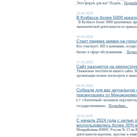
Этот форум для вас! Подать...
Подробн
13.04.2026
В Кузбассе более 5000 креа
В Кузбассе более 5000 креативных п
экономической деятельности из приказа
10.04.2026
Старт приема заявок на горо
Кто участвует: ИП и компании, осущ
бизнес в сфере обслуживания ...
Подроб
17.03.2025
Сайт находится на реконстру
Уважаемые посетители нашего сайта. В
организации можно посмотреть в наше
06.03.2025
Собрали для вас актуальну
презентациях от Минэкономр
👉 «Зонтичный» механизм поручител
государственными...
Подробнее...
20.02.2025
С начала 2024 года с целью 
воспользовались более 30% 
Межрайонная ИФНС России № 15 по Кем
деятельности короткие, простые и унив