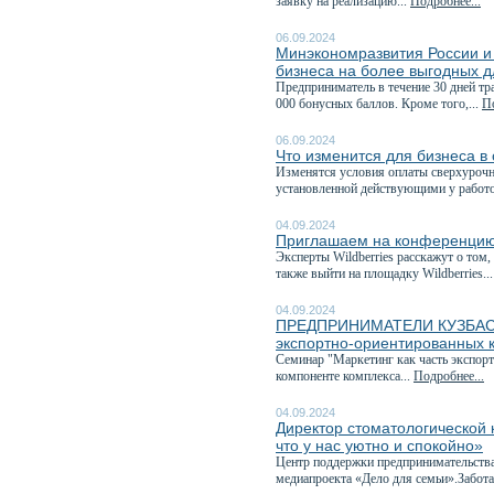
заявку на реализацию...
Подробнее...
06.09.2024
Минэкономразвития России и
бизнеса на более выгодных д
Предприниматель в течение 30 дней тр
000 бонусных баллов. Кроме того,...
По
06.09.2024
Что изменится для бизнеса в
Изменятся условия оплаты сверхурочно
установленной действующими у работо
04.09.2024
Приглашаем на конференцию 
Эксперты Wildberries расскажут о том,
также выйти на площадку Wildberries..
04.09.2024
ПРЕДПРИНИМАТЕЛИ КУЗБАССА,
экспортно-ориентированных 
Семинар "Маркетинг как часть экспо
компоненте комплекса...
Подробнее...
04.09.2024
Директор стоматологической 
что у нас уютно и спокойно»
Центр поддержки предпринимательства
медиапроекта «Дело для семьи».Забота 