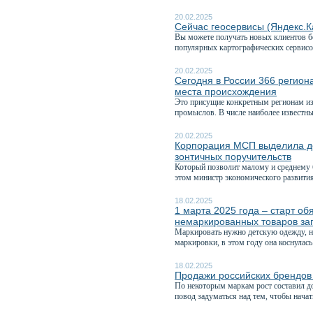
20.02.2025
Сейчас геосервисы (Яндекс.К
Вы можете получать новых клиентов б
популярных картографических сервисо
20.02.2025
Сегодня в России 366 регио
места происхождения
Это присущие конкретным регионам из
промыслов. В числе наиболее известны
20.02.2025
Корпорация МСП выделила до
зонтичных поручительств
Который позволит малому и среднему б
этом министр экономического развития
18.02.2025
1 марта 2025 года – старт о
немаркированных товаров за
Маркировать нужно детскую одежду, не
маркировки, в этом году она коснулась 
18.02.2025
Продажи российских брендов 
По некоторым маркам рост составил д
повод задуматься над тем, чтобы начат