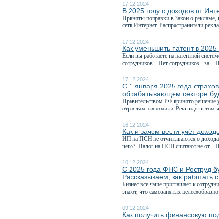
17.12.2024
В 2025 году с доходов от Ин
Приняты поправки в Закон о рекламе,
сети Интернет. Распространители рекл
17.12.2024
Как уменьшить патент в 2025
Если вы работаете на патентной систем
сотрудников. Нет сотрудников - за...
П
17.12.2024
С 1 января 2025 года страхо
обрабатывающем секторе буд
Правительством РФ принято решение 
отраслям экономики. Речь идет в том ч
16.12.2024
Как и зачем вести учёт доход
ИП на ПСН не отчитываются о доходах 
чего? Налог на ПСН считают не от...
П
10.12.2024
С 2025 года ФНС и Роструд бу
Рассказываем, как работать 
Бизнес все чаще приглашает к сотрудн
знают, что самозанятых целесообразно.
09.12.2024
Как получить финансовую под