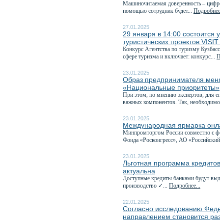
Машиночитаемая доверенность – цифро
помощью сотрудник будет...
Подробнее.
27.01.2025
29 января в 14:00 состоится 
туристических проектов VISI
Конкурс Агентства по туризму Кузбасс
сфере туризма и включает: конкурс...
П
23.01.2025
Образ предпринимателя меня
«Национальные приоритеты»
При этом, по мнению экспертов, для е
важных компонентов. Так, необходимо
23.01.2025
Международная ярмарка онла
Минпромторгом России совместно с фе
Фонда «Росконгресс», АО «Российский
23.01.2025
Льготная программа кредито
актуальна
Доступные кредиты банками будут выд
производство ✓...
Подробнее...
22.01.2025
Согласно исследованию Феде
направлением становится ра