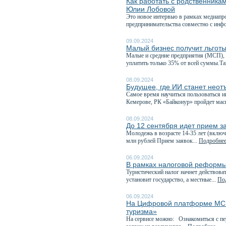
Как работать с родственника
Юлии Лобовой
Это новое интервью в рамках медиапр
предпринимательства совместно с инф
09.09.2024
Малый бизнес получит льгот
Малые и средние предприятия (МСП), 
уплатить только 35% от всей суммы.Так
08.09.2024
Будущее, где ИИ станет неот
Самое время научиться пользоваться и
Кемерове, РК «Байконур» пройдет мас
08.09.2024
До 12 сентября идет прием з
Молодежь в возрасте 14-35 лет (включ
млн рублей Прием заявок...
Подробнее.
06.09.2024
В рамках налоговой реформы 
Туристический налог начнет действова
установит государство, а местные...
Под
06.09.2024
На Цифровой платформе МСП
туризма»
На сервисе можно: Ознакомиться с пе