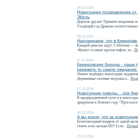
29.12.2024
Новогоднее поздравление от
Эбель
Дорогие друзья! Примите искренние п
Уходящий год Дракона соответствовал.
29.12.2024
Напоминаем, что в Кемерове
Каждый день вас ждут: Coffeeman — ав
«Кукис» и самые крутые вафли, за...
По
27.12.2024
Кемеровские бренды - наши п
пережить то самое ожидание
Ловите подборку новогодних подарков
Деревянные елочные игрушки и...
Подр
27.12.2024
Новогодние поводы... для бд
В предпраздничной суете и в новогод
придумали к Новому году "Проголосуй
26.12.2024
А вы знали, что за новогодни
Безвозмездный подарок от одной орга
стоить хоть сколько.НО! Если...
Подроб
23.12.2024