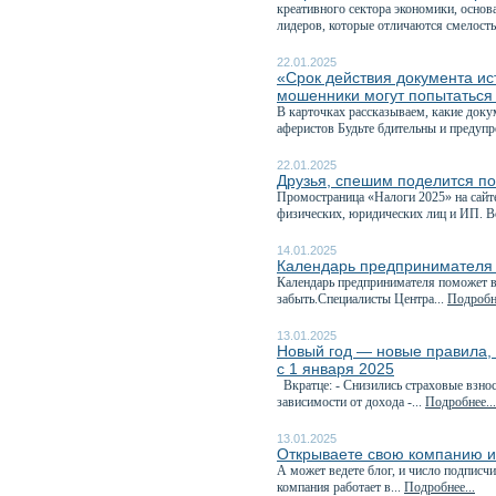
креативного сектора экономики, основ
лидеров, которые отличаются смелость
22.01.2025
«Срок действия документа ис
мошенники могут попытаться
В карточках рассказываем, какие доку
аферистов Будьте бдительны и предупр
22.01.2025
Друзья, спешим поделится п
Промостраница «Налоги 2025» на сайт
физических, юридических лиц и ИП. В
14.01.2025
Календарь предпринимателя 
Календарь предпринимателя поможет в
забыть.Специалисты Центра...
Подробне
13.01.2025
Новый год — новые правила, 
с 1 января 2025
Вкратце: - Снизились страховые взно
зависимости от дохода -...
Подробнее...
13.01.2025
Открываете свою компанию и
А может ведете блог, и число подписч
компания работает в...
Подробнее...