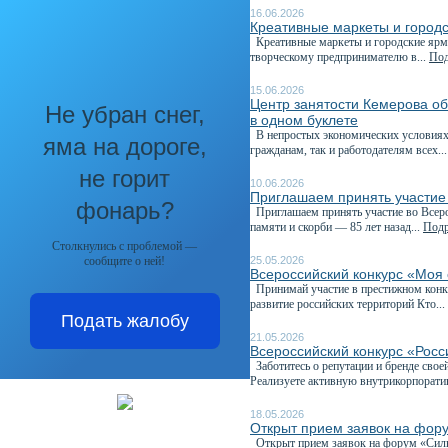
16.06.2026
Креативные маркеты и город
Креативные маркеты и городские ярма
творческому предпринимателю в...
Под
15.06.2026
Центр занятости Кемерова о
Не убран снег,
в одном буклете
В непростых экономических условиях 
яма на дороге,
гражданам, так и работодателям всех..
не горит
10.06.2026
Приглашаем принять участие
фонарь?
Приглашаем принять участие во Всеро
памяти и скорби — 85 лет назад...
Подр
Столкнулись с проблемой —
сообщите о ней!
25.05.2026
Всероссийский конкурс «Моя 
Принимай участие в престижном конку
развитие российских территорий Кто...
Подать жалобу
21.05.2026
Всероссийский конкурс «Рос
Заботитесь о репутации и бренде свое
Реализуете активную внутрикорпорати
18.05.2026
Открыт прием заявок на фор
Открыт прием заявок на форум «Сильн