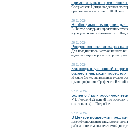
применять патент, заявление
Специалисты Центра поддержки предпр
при личном обращении в ИФНС или...
29.11.2024
Необходимо помещение для в
В Центре поддержки предпринимательс
муниципальной недвижимости....
Подро
29.11.2024
Рождественская ярмарка на 
Для праздничного настроения жителей 
администрации города Кемерово пройде
28.11.2024
Как создать успешный терри
бизнес в иерархии портфеля
И какие бизнес-направления можно ос
групп профессии «Графический дизайне
27.11.2024
Более 6,7 млн россиянок вед
✔ В России 4,22 млн ИП, из которых 
самозанятых)....
Подробнее...
27.11.2024
В Центре поддержки предпр
Квалифицированная электронная подп
работающих с машиночитаемой довере