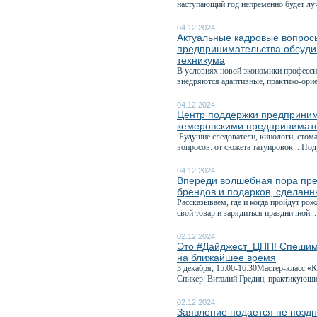
наступающий год непременно будет лу
04.12.2024
Актуальные кадровые вопрос
предпринимательства обсуди
техникума
В условиях новой экономики професси
внедряются адаптивные, практико-ори
04.12.2024
Центр поддержки предпринима
кемеровскими предпринимате
Будущие следователи, кинологи, стома
вопросов: от сюжета татуировок...
Подр
04.12.2024
Впереди волшебная пора пре
брендов и подарков, сделанн
Рассказываем, где и когда пройдут ро
свой товар и зарядиться праздничной..
02.12.2024
Это #Дайджест_ЦПП! Спешим 
на ближайшее время
3 декабря, 15:00-16:30Мастер-класс «
Спикер: Виталий Гредин, практикующи
02.12.2024
Заявление подается не поздне