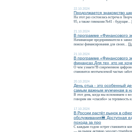
22.10.2024
Продолжается знакомство шк
На этот раз состоялась встреча в Тв
95, а также гимназии №41 - будущие...
21.10.2024
В программе «Финансового эк
Начинающие предприниматели в зависи
поиске финансирования для своих...
По
21.10.2024
В программе «Финансового э
финансах.Для тех, кто не хоч
О чем узнаете?В современном цифрово
становится неотъемлемой частью забот
20.10.2024
День отца - это особенный д
самым важным мужчинам в н
В этот день, когда мы вспоминаем о ве
говорим им «спасибо» за терпимость и.
17.10.2024
В России растёт рынок в сфе
обслуживания🍔 Доступная е
похода за про
С каждым годом острее становится ко
— на рынок активно заходят стритфуды