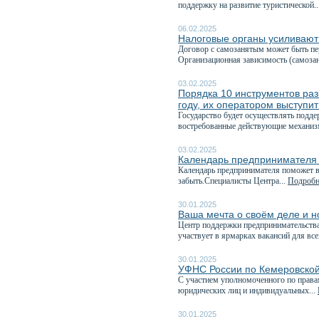
поддержку на развитие туристической..
06.02.2025
Налоговые органы усиливают 
Договор с самозанятым может быть пе
Организационная зависимость (самоза
03.02.2025
Порядка 10 инструментов ра
году, их оператором выступ
Государство будет осуществлять подде
востребованные действующие механизм
03.02.2025
Календарь предпринимателя
Календарь предпринимателя поможет в
забыть.Специалисты Центра...
Подробне
30.01.2025
Ваша мечта о своём деле и но
Центр поддержки предпринимательства
участвует в ярмарках вакансий для все
30.01.2025
УФНС России по Кемеровской 
C участием уполномоченного по права
юридических лиц и индивидуальных...
30.01.2025