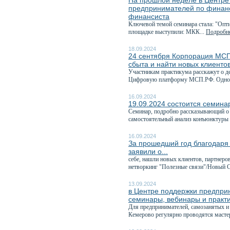
На прошлой неделе в Центре
предпринимателей по финанс
финансиста
Ключевой темой семинара стала: "Опти
площадке выступили: МКК...
Подробне
18.09.2024
24 сентября Корпорация МСП
сбыта и найти новых клиенто
Участникам практикума расскажут о д
Цифровую платформу МСП.РФ. Одной
16.09.2024
19.09.2024 состоится семинар
Семинар, подробно рассказывающий о 
самостоятельный анализ конъюнктуры 
16.09.2024
За прошедший год благодаря
заявили о...
себе, нашли новых клиентов, партнеро
нетворкинг "Полезные связи"/Новый С
13.09.2024
в Центре поддержки предприн
семинары, вебинары и практ
Для предпринимателей, самозанятых и т
Кемерово регулярно проводятся мастер