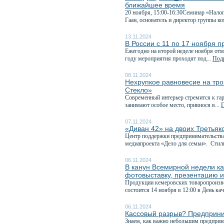
ближайшее время
20 ноября, 15:00-16:30Семинар «Налог
Гаан, основатель и директор группы ко
13.11.2024
В России с 11 по 17 ноября 
Ежегодно на второй неделе ноября отм
году мероприятия проходят под...
Подр
08.11.2024
Нехрупкое равновесие на тр
Стекло»
Современный интерьер стремится к гар
занимают особое место, привнося в...
П
07.11.2024
«Диван 42» на двоих Третьяк
Центр поддержки предпринимательства
медиапроекта «Дело для семьи». Стиль
06.11.2024
В канун Всемирной недели к
фотовыставку, презентацию и
Продукции кемеровских товаропроизво
состоится 14 ноября в 12:00 в День каче
06.11.2024
Кассовый разрыв? Предприним
Знаем, как важно небольшим предприн