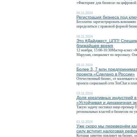
«Факторинг для бизнеса» на цифровой.
06.11.2024
Регистрация бизнеса под кл
Бесплатно зарегистрировать компанию 
определиться с правовой формой бизнес
06.11.2024
Это #Дайджест_ЦПП! Спешим 
ближайшее время
12 ноября, 15:00-16:30Мастер-класс «
Марухин, специалист по персоналу. Оп
03.11.2024
Более 3, 7 млн предпринимат
проекта «Сделано в России»
Отечественный бизнес, от маленького 
проекта социальной сети TenChat и пл
03.11.2024
Доля креативных индустрий в
«Устойчивая и динамичная э
Такую задачу поставил вице-премьер 
региональных властей и бизнесом по у
01.11.2024
Уже скоро мы перевернём кал
силу вступит налоговая реф
Которая заметно повлияет на бизнес, 