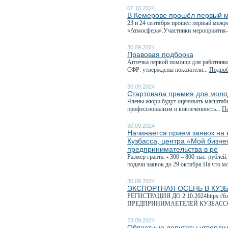
02.10.2024
В Кемерове прошёл первый 
23 и 24 сентября прошёл первый межр
«Атмосфера».Участники мероприятия—
30.09.2024
Правовая подборка
Аптечка первой помощи для работников
СФР: утверждены показатели...
Подроб
30.09.2024
Стартовала премия для моло
Члены жюри будут оценивать масштабно
профессионализм и вовлеченность...
По
30.09.2024
Начинается прием заявок на 
Кузбасса, центра «Мой бизне
предпринимательства в ре
Размер гранта: - 300 – 800 тыс. рубле
подачи заявок до 29 октября.На что м
30.09.2024
ЭКСПОРТНАЯ ОСЕНЬ В КУЗ
РЕГИСТРАЦИЯ ДО 2.10.2024https://f
ПРЕДПРИНИМАЕТЕЛЕЙ КУЗБАССС
23.09.2024
Областные депутаты утверди