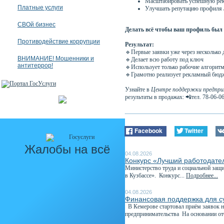
Масштабировать успешную ре
Платные услуги
Улучшать репутацию профиля /
СВОй бизнес
Делать всё чтобы ваш профиль был
Противодействие коррупции
Результат:
🔹Первые заявки уже через несколько 
ВНИМАНИЕ! Мошенники и
🔹Делает всю работу под ключ
антитеррор!
🔹Использует только рабочие алгоритм
🔹Грамотно реализует рекламный бюд
Узнайте в
Центре поддержки предприн
результаты в продажах: 📲тел. 78-06-06
Facebook
Twitter
Жалобы на всё
04.08.2026
Конкурс «Лучший работодател
Министерство труда и социальной защи
в Кузбассе». Конкурс...
Подробнее...
04.08.2026
Финансовая поддержка для с
В Кемерове стартовал приём заявок н
предпринимательства На основании отб