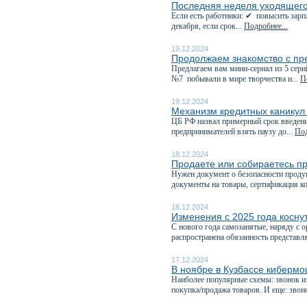
Последняя неделя уходящего 
Если есть работники: ✔ повысить зарп
декабря, если срок...
Подробнее...
19.12.2024
Продолжаем знакомство с пр
Предлагаем вам мини-сериал из 5 се
№7 побывали в мире творчества и...
П
19.12.2024
Механизм кредитных каникул 
️ЦБ РФ назвал примерный срок введен
предпринимателей взять паузу до...
Под
18.12.2024
Продаете или собираетесь п
Нужен документ о безопасности проду
документы на товары, сертификация ко
18.12.2024
Изменения с 2025 года косну
С нового года самозанятые, наряду с 
распространена обязанность представля
17.12.2024
В ноябре в Кузбассе кибермо
Наиболее популярные схемы: звонок из
покупка/продажа товаров. И еще: звоно