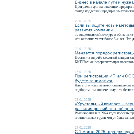
Бизнес в начале пути и нужн
Программа для начинающих предприн
фонда поддержки предпринимательства
29.01.2025
Если вы ищите новые методы 
развития компании...
То национальный конкурс в области ка
или оказание услуг более 3-х лет. Что д
29.01.2025
Меняется порядок регистраци
Поставить на учёт кассовый аппарат ст
ККТ.Полная перерегистрация кассового
28.01.2025
При регистрации ИП или ООО 
будете заниматься.
Для этого используются специальные 
подбором, вы можете получить беспла
28.01.2025
«Хрустальный компас» – вер
развития российского общест
Реализованные в 2024 году проекты п
инициативных групп могут быть заявле
27.01.2025
С 1 марта 2025 года для сдач