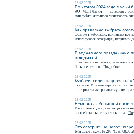
18.02.2025
По итогам 2024 года малый б
АО «МСП Лизинг» — дочерняя структу
млн рублей льготного лизингового фин
18.02.2025
Как правильно выбрать логот
Обычно в небольших компаниях все про
используются ассоциации, например: дл
16.02.2025
В эту немного праздничную п
вкладышей.
Сохраняйте на память, пересылайте др
большое дело по...
Подробнее...
16.02.2025
Кузбасс- лидер нацпроекта «
Эксперты Минэкономразвития России и
критерии: тиражирование лучших прак
16.02.2025
Немного любопытной статисти
В прошлом году кузбассовцы заключил
востребованный соцконтракт - на...
Под
16.02.2025
Это совершенно новое напра
Благодаря закону № 297-ФЗ от 08.08.2