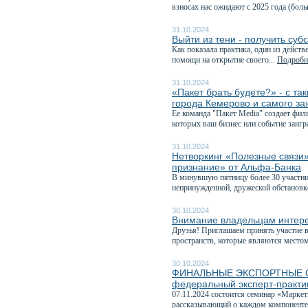
взносах нас ожидают с 2025 года (боль
31.10.2024
Выйти из тени - получить суб
Как показала практика, один из дейст
помощи на открытие своего...
Подробне
31.10.2024
«Пакет брать будете?» - с т
города Кемерово и самого за
Ее команда "Пакет Media" создает фи
которых ваш бизнес или событие заиг
31.10.2024
Нетворкинг «Полезные связи
признание» от Альфа-Банка
В минувшую пятницу более 30 участник
непринужденной, дружеской обстановке,
30.10.2024
Внимание владельцам интере
Друзья! Приглашаем принять участие 
пространств, которые являются местом
30.10.2024
ФИНАЛЬНЫЕ ЭКСПОРТНЫЕ СЕМ
федеральный эксперт-практи
07.11.2024 состоится семинар «Марке
рассказывающий о каждом компоненте 