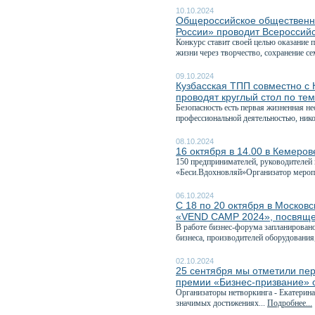
10.10.2024
Общероссийское общественно
России» проводит Всероссийс
Конкурс ставит своей целью оказание 
жизни через творчество, сохранение се
09.10.2024
Кузбасская ТПП совместно с
проводят круглый стол по те
Безопасность есть первая жизненная н
профессиональной деятельностью, нико
08.10.2024
16 октября в 14.00 в Кемеров
150 предпринимателей, руководителей 
«Беси.Вдохновляй»Организатор мероп
06.10.2024
С 18 по 20 октября в Москов
«VEND CAMP 2024», посвяще
В работе бизнес-форума запланировано
бизнеса, производителей оборудования,
02.10.2024
25 сентября мы отметили пер
премии «Бизнес-призвание» 
Организаторы нетворкинга - Екатерина
значимых достижениях...
Подробнее...