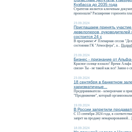
Кузбасса до 2035 года
Стратегия является ключевым докумен
произошли? Расширение горизонта пла
23.09.2024
Приглашаем принять участие
девелоперов, руководителей 
состоится 24 с
В программе:✔ Пленарная сессия "Дел
состоянии ГК "Атмосфера", а...
Подроб
23.09.2024
Бизнес - признание от Альфа
Красное солнце взошло! Время Альфа 
связи» Ты - не такой как все! Заяви о с
23.09.2024
18 сентября в банкетном зал
харизматичные...
Предприниматели - кемеровчане и при
"Продвижение", который организовали
19.09.2024
В России запретили продават
С 15 сентября 2024 года, в соответств
запрет на продажу немаркированной...
18.09.2024