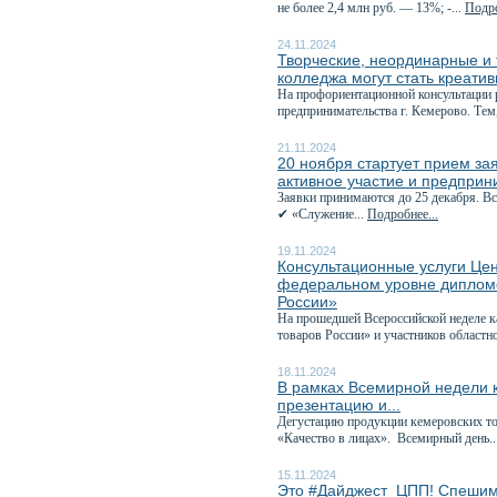
не более 2,4 млн руб. — 13%; -...
Подро
24.11.2024
Творческие, неординарные и 
колледжа могут стать креат
На профориентационной консультации 
предпринимательства г. Кемерово. Тем, 
21.11.2024
20 ноября стартует прием за
активное участие и предпри
Заявки принимаются до 25 декабря. Вс
✔ «Служение...
Подробнее...
19.11.2024
Консультационные услуги Це
федеральном уровне дипломо
России»
На прошедшей Всероссийской неделе к
товаров России» и участников областно
18.11.2024
В рамках Всемирной недели 
презентацию и...
Дегустацию продукции кемеровских то
«Качество в лицах». Всемирный день..
15.11.2024
Это #Дайджест_ЦПП! Спешим 