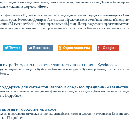
й, молодые и многодетные семьи, семьи-юбиляры, поколения семей. Для них была орга
езные локации в формате
«Дом»
.
ого фестиваля «Родная нить» состоялось подведение итогов
городского конкурса «Се
Главы города Кемерово Дмитрия Анисимова. Представители семейных компаний получил
ремии (75 тысяч рублей – общий премиальный фонд). Центр поддержки предприниматель
консультации для семейных предпринимателей – участников Конкурса и всех желающих к
Twitter
Вконтакте
Одноклассники
Google+
ший работодатель в сфере занятости населения в Кузбассе»
да и социальной защиты Кузбасса объявил о конкурсе «Лучший работодатель в сфере за
нее...
поддержка для субъектов малого и среднего предпринимательства
товал приём заявок на получение финансовой поддержки для субъектов малого и сред
,...
Подробнее...
маркеты и городские ярмарки
еты и городские ярмарки: в чем их специфика, каковы формат и механика? Есть ли ме
 в...
Подробнее...