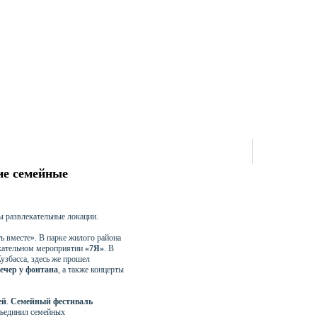
ие семейные
ы развлекательные локации.
ь вместе». В парке жилого района
екательном мероприятии
«7Я»
. В
узбасса, здесь же прошел
ечер у фонтана
, а также концерты
ей
.
Семейный фестиваль
бъединил семейных