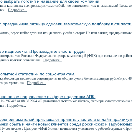
о выбрать логотип и название для своей компании
ших компаниях все происходит само собой: чем занимаемся, так и называемся! Также а
тек...
Подробнее...
о праздничную пятницу сделали тематическую подборку в стилист
мять, пересылайте друзьям или делитесь у себя в сторис.На наш взгляд, предпринимате
ер нацпроекта «Производительность труда»
номразвития России и Федерального центра компетенций (ФЦК) при составлении рейтин
учших практик повышения...
Подробнее...
опытной статистики по соцконтрактам.
кузбассовцы заключили соцконтракты на общую сумму более миллиарда рублей (это 48
оцконтракт - на...
Подробнее...
нно новое направление в сфере поддержки АПК.
 № 297-ФЗ от 08.08.2024 «О развитии сельского хозяйства», фермеры смогут спокойно 
ии...
Подробнее...
редпринимателей приглашают принять участие в онлайн-практикум
ынки сбыта и найти новых клиентов среди российских и зарубежны
» совместно с Центром «Мой бизнес» познакомят участников с работой сервиса «Прои