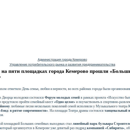
Администрация города Кемерово
Управление потребительского рынка и развития предпринимательства
я на пяти площадках города Кемерово прошли «Больш
»
хом отметило День семьи, любви и верности, во всех районах города были организован
тв Дворца молодежи состоялся
Форум молодых семей
в рамках проекта «Искусство быт
 предстояло пройти семейный квест
«Одно целое»
и поучаствовать в спортивно-развл
ейному
любимые песни нескольких поколений семей исполняли у Музыкального театра К
бэнд: в ритме современности»
. На площади Театра драмы состоялся
танцевальный в
ов.
ой площадкой Больших семейных выходных стал
линейный парк бульвара Строител
 который организуется в Кемерове уже девятый раз подряд
компанией «Сибирита»
, о