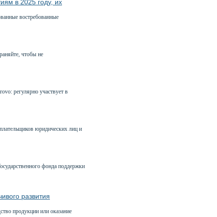
ям в 2025 году, их
ованные востребованные
раняйте, чтобы не
ovo: регулярно участвует в
оплательщиков юридических лиц и
осударственного фонда поддержки
чивого развития
дство продукции или оказание