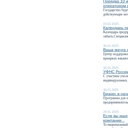
Порядка 10 и
оператором 
Государство буд
действующие мех
03.02.2025
Календарь п
Календарь предп
забыть.Специали
30.01.2025
Ваша мечта о
Центр поддержки
ярмарках ваканси
30.01.2025
УФНС России
C участием упол
индивидуальных.
30.01.2025
Бизнес в на
Программа для 
предприниматель
29.01.2025
Если вы ищит
компании...
То национальный