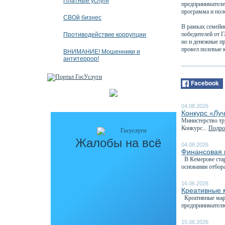
Платные услуги
предпринимателе
программа и пол
СВОй бизнес
В рамках семейн
победителей от 
Противодействие коррупции
но и денежные п
провел полевые 
ВНИМАНИЕ! Мошенники и
антитеррор!
Facebook
04.08.2026
Конкурс «Луч
Министерство тру
Конкурс...
Подроб
Жалобы на всё
04.08.2026
Финансовая 
В Кемерове стар
основании отбора
16.06.2026
Креативные 
Креативные марк
предпринимателю
15.06.2026