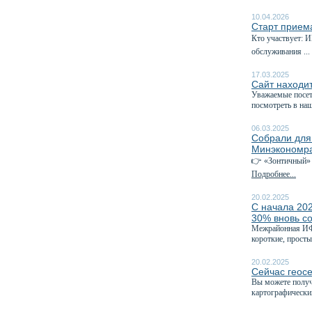
10.04.2026
Старт приема
Кто участвует: 
обслуживания ...
17.03.2025
Сайт находит
Уважаемые посет
посмотреть в на
06.03.2025
Собрали для
Минэкономра
👉 «Зонтичный» 
Подробнее...
20.02.2025
С начала 202
30% вновь с
Межрайонная ИФН
короткие, просты
20.02.2025
Сейчас геос
Вы можете получ
картографических