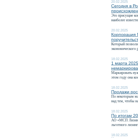
20.02.2025
Сегодня в Р
происхожде
Это присущие ко
наиболее извест
20.02.2025
Корпорация 
поручительс
Который позволит
экономического р
18.02.2025
1 марта 2025
немаркирова
Маркировать нуж
этом году она кос
18.02.2025
Продажи рос
По некоторым ма
над тем, чтобы на
18.02.2025
По итогам 20
АО «МСП Лизинг»
льготного лизин
18.02.2025