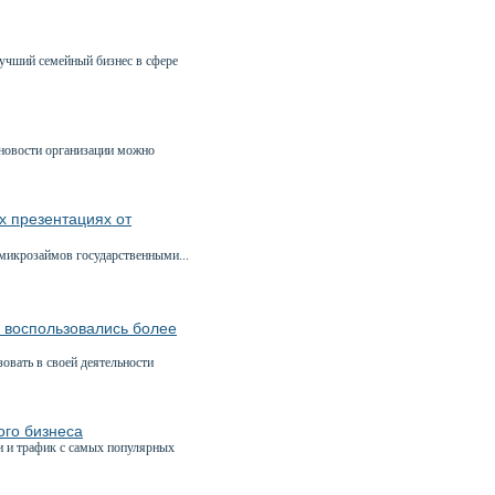
учший семейный бизнес в сфере
 новости организации можно
 презентациях от
икрозаймов государственными...
и воспользовались более
вать в своей деятельности
ого бизнеса
и и трафик с самых популярных