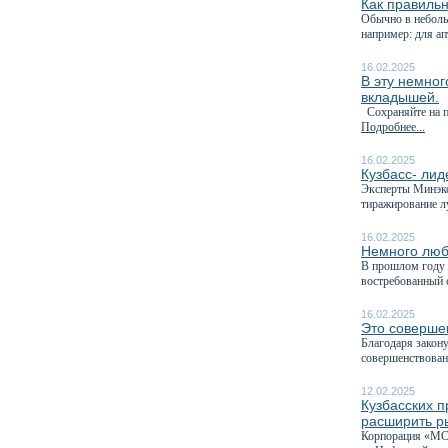
Как правильн
Обычно в неболь
например: для ап
16.02.2025
В эту немног
вкладышей.
Сохраняйте на па
Подробнее...
16.02.2025
Кузбасс- лид
Эксперты Минэко
тиражирование л
16.02.2025
Немного люб
В прошлом году 
востребованный с
16.02.2025
Это соверше
Благодаря закону
совершенствован
12.02.2025
Кузбасских п
расширить р
Корпорация «МСП