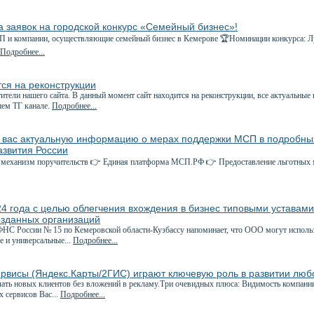
 заявок на городской конкурс «Семейный бизнес»!
ИП и компании, осуществляющие семейный бизнес в Кемерове 🏆Номинации конкурса: Л
Подробнее...
ся на реконструкции
ители нашего сайта. В данный момент сайт находится на реконструкции, все актуальные
шем ТГ канале.
Подробнее...
 вас актуальную информацию о мерах поддержки МСП в подробных
звития России
механизм поручительств 👉 Единая платформа МСП.РФ 👉 Предоставление льготных м
4 года с целью облегчения вхождения в бизнес типовыми уставам
озданных организаций
С России № 15 по Кемеровской области-Кузбассу напоминает, что ООО могут использо
е и универсальные...
Подробнее...
ервисы (Яндекс.Карты/2ГИС) играют ключевую роль в развитии люб
ать новых клиентов без вложений в рекламу.Три очевидных плюса: Видимость компани
 сервисов Вас...
Подробнее...