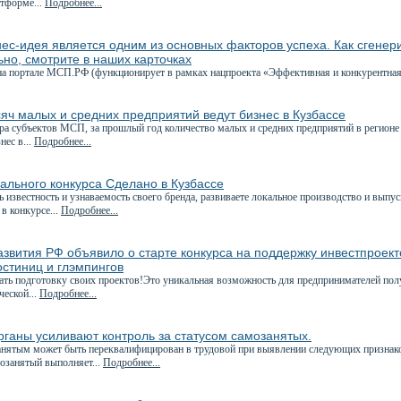
тформе...
Подробнее...
ес-идея является одним из основных факторов успеха. Как сгенер
но, смотрите в наших карточках
на портале МСП.РФ (функционирует в рамках нацпроекта «Эффективная и конкурентная
яч малых и средних предприятий ведут бизнес в Кузбассе
ра субъектов МСП, за прошлый год количество малых и средних предприятий в регионе 
нес в...
Подробнее...
ального конкурса Сделано в Кузбассе
 известность и узнаваемость своего бренда, развиваете локальное производство и вып
в конкурсе...
Подробнее...
звития РФ объявило о старте конкурса на поддержку инвестпроект
остиниц и глэмпингов
ать подготовку своих проектов!Это уникальная возможность для предпринимателей по
ческой...
Подробнее...
ганы усиливают контроль за статусом самозанятых.
анятым может быть переквалифицирован в трудовой при выявлении следующих признак
мозанятый выполняет...
Подробнее...