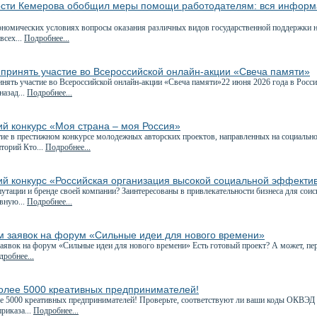
ости Кемерова обобщил меры помощи работодателям: вся информ
номических условиях вопросы оказания различных видов государственной поддержки на
всех...
Подробнее...
принять участие во Всероссийской онлайн-акции «Свеча памяти»
ять участие во Всероссийской онлайн-акции «Свеча памяти»22 июня 2026 года в Росси
назад...
Подробнее...
ий конкурс «Моя страна – моя Россия»
е в престижном конкурсе молодежных авторских проектов, направленных на социально
торий Кто...
Подробнее...
ий конкурс «Российская организация высокой социальной эффекти
утации и бренде своей компании? Заинтересованы в привлекательности бизнеса для соис
вную...
Подробнее...
м заявок на форум «Сильные идеи для нового времени»
явок на форум «Сильные идеи для нового времени» Есть готовый проект? А может, пе
робнее...
более 5000 креативных предпринимателей!
е 5000 креативных предпринимателей! Проверьте, соответствуют ли ваши коды ОКВЭД
приказа...
Подробнее...