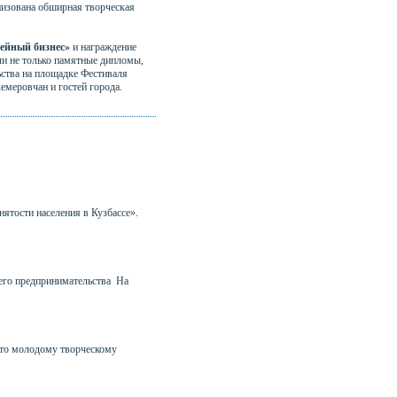
низована обширная творческая
мейный бизнес»
и награждение
и не только памятные дипломы,
ства на площадке Фестиваля
емеровчан и гостей города.
нятости населения в Кузбассе».
него предпринимательства На
сто молодому творческому