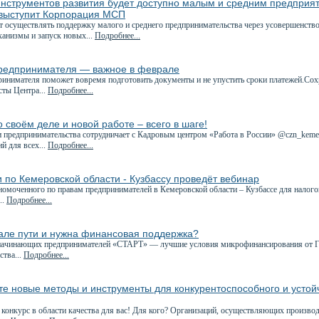
нструментов развития будет доступно малым и средним предприяти
выступит Корпорация МСП
ет осуществлять поддержку малого и среднего предпринимательства через усовершенств
анизмы и запуск новых...
Подробнее...
редпринимателя — важное в феврале
ринимателя поможет вовремя подготовить документы и не упустить сроки платежей.Сох
сты Центра...
Подробнее...
 своём деле и новой работе – всего в шаге!
 предпринимательства сотрудничает с Кадровым центром «Работа в России» @czn_kemer
й для всех...
Подробнее...
 по Кемеровской области - Кузбассу проведёт вебинар
номоченного по правам предпринимателей в Кемеровской области – Кузбассе для налог
..
Подробнее...
чале пути и нужна финансовая поддержка?
начинающих предпринимателей «СТАРТ» — лучшие условия микрофинансирования от Г
ства...
Подробнее...
е новые методы и инструменты для конкурентоспособного и устой
 конкурс в области качества для вас! Для кого? Организаций, осуществляющих произво