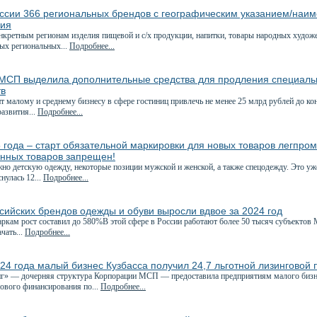
оссии 366 региональных брендов с географическим указанием/наи
ния
нкретным регионам изделия пищевой и с/х продукции, напитки, товары народных худож
ных региональных...
Подробнее...
МСП выделила дополнительные средства для продления специаль
тв
 малому и среднему бизнесу в сфере гостиниц привлечь не менее 25 млрд рублей до ко
азвития...
Подробнее...
 года – старт обязательной маркировки для новых товаров легпро
нных товаров запрещен!
но детскую одежду, некоторые позиции мужской и женской, а также спецодежду. Это уже
нулась 12...
Подробнее...
сийских брендов одежды и обуви выросли вдвое за 2024 год
ркам рост составил до 580%В этой сфере в России работают более 50 тысяч субъектов
чать...
Подробнее...
24 года малый бизнес Кузбасса получил 24,7 льготной лизинговой
 — дочерняя структура Корпорации МСП — предоставила предприятиям малого бизнес
гового финансирования по...
Подробнее...