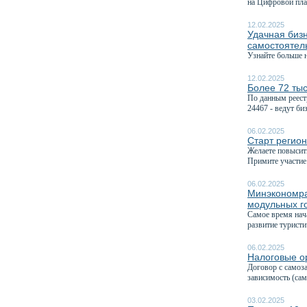
на Цифровой пла
12.02.2025
Удачная бизн
самостоятель
Узнайте больше 
12.02.2025
Более 72 тыс
По данным реест
24467 - ведут биз
06.02.2025
Старт регион
Желаете повысить
Примите участие 
06.02.2025
Минэкономра
модульных г
Самое время нач
развитие туристи
06.02.2025
Налоговые ор
Договор с самоз
зависимость (са
03.02.2025