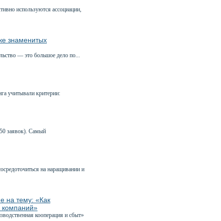
ктивно используются ассоциации,
ике знаменитых
льство — это большое дело по...
га учитывали критерии:
50 заявок). Самый
сосредоточиться на наращивании и
е на тему: «Как
х компаний»
зводственная кооперация и сбыт»