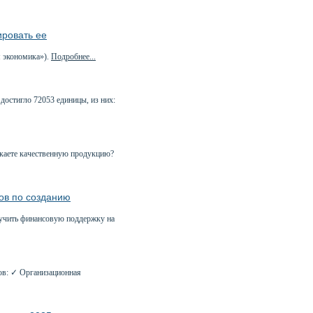
ировать ее
 экономика»).
Подробнее...
достигло 72053 единицы, из них:
ускаете качественную продукцию?
ов по созданию
лучить финансовую поддержку на
ов: ✓ Организационная