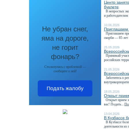
Центр занят
буклете
В непростых эко
и работодателям 
10.06.2026
Не убран снег,
Приглашаем 
Приглашаем прин
яма на дороге,
скорби — 85 лет 
не горит
25.05.2026
Всероссийск
фонарь?
Принимай участи
российских терри
Столкнулись с проблемой —
21.05.2026
сообщите о ней!
Всероссийск
Заботитесь о реп
внутрикорпорати
Подать жалобу
18.05.2026
Открыт прие
Открыт прием за
вас! Подать...
Под
13.04.2026
В Кузбассе 
В Кузбассе боле
деятельности из 