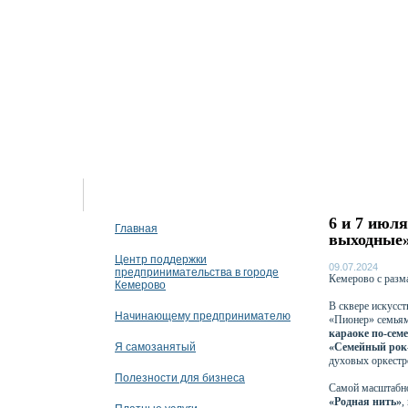
08 августа 2026
6 и 7 июл
Главная
выходные
Центр поддержки
09.07.2024
предпринимательства в городе
Кемерово с разма
Кемерово
В сквере искусс
Начинающему предпринимателю
«Пионер» семьям
караоке по-сем
Я самозанятый
«Семейный рок-
духовых оркестр
Полезности для бизнеса
Самой масштабн
«Родная нить»
,