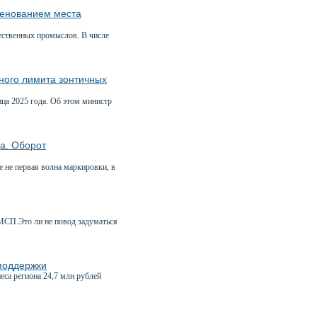
менованием места
ественных промыслов. В числе
ного лимита зонтичных
нца 2025 года. Об этом министр
ма. Оборот
 не первая волна маркировки, в
 МСП.Это ли не повод задуматься
 поддержки
а региона 24,7 млн рублей