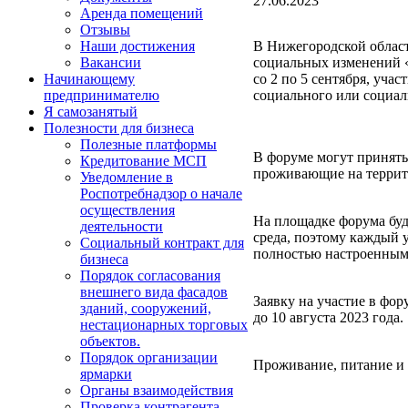
27.06.2023
Аренда помещений
Отзывы
В Нижегородской облас
Наши достижения
социальных изменений «
Вакансии
со 2 по 5 сентября, уча
Начинающему
социального или социал
предпринимателю
Я самозанятый
Полезности для бизнеса
Полезные платформы
В форуме могут принять 
Кредитование МСП
проживающие на террито
Уведомление в
Роспотребнадзор о начале
осуществления
На площадке форума буд
деятельности
среда, поэтому каждый у
Социальный контракт для
полностью настроенным
бизнеса
Порядок согласования
внешнего вида фасадов
Заявку на участие в фо
зданий, сооружений,
до 10 августа 2023 года.
нестационарных торговых
объектов.
Порядок организации
Проживание, питание 
ярмарки
Органы взаимодействия
Проверка контрагента