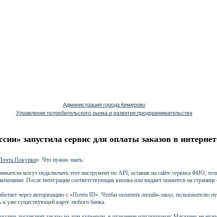
Администрация города Кемерово
Управление потребительского рынка и развития предпринимательства
ссии» запустила сервис для оплаты заказов в интерне
Почта.Покупки
». Что нужно знать:
иматели могут подключить этот инструмент по API, оставив на сайте сервиса ФИО, тел
 компании. После интеграции соответствующая кнопка или виджет появится на странице 
аботает через авторизацию с «Почта ID». Чтобы оплатить онлайн-заказ, пользователю н
ь к уже существующей карте любого банка.
оссии» доставляет заказы на дом курьером, в отделение или почтомат. Магазину не нуж