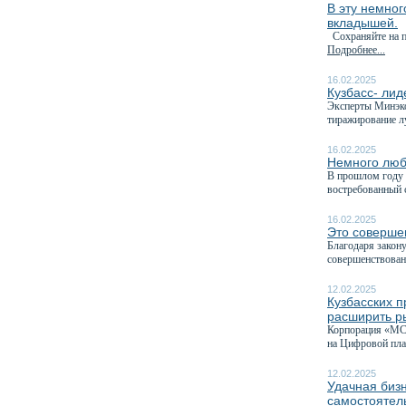
В эту немног
вкладышей.
Сохраняйте на па
Подробнее...
16.02.2025
Кузбасс- лид
Эксперты Минэко
тиражирование л
16.02.2025
Немного люб
В прошлом году 
востребованный с
16.02.2025
Это соверше
Благодаря закону
совершенствован
12.02.2025
Кузбасских п
расширить р
Корпорация «МСП
на Цифровой пла
12.02.2025
Удачная бизн
самостоятель