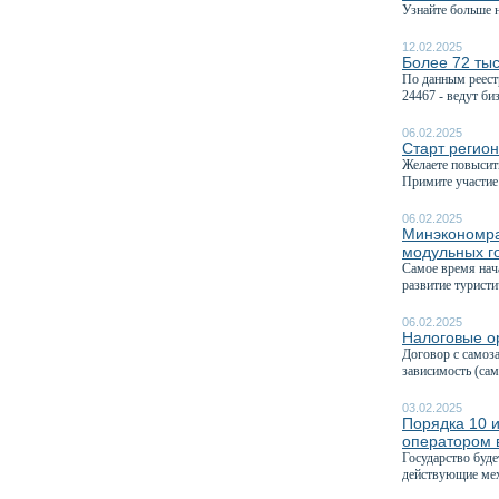
Узнайте больше 
12.02.2025
Более 72 тыс
По данным реест
24467 - ведут биз
06.02.2025
Старт регион
Желаете повысить
Примите участие 
06.02.2025
Минэкономра
модульных г
Самое время нач
развитие туристи
06.02.2025
Налоговые ор
Договор с самоз
зависимость (са
03.02.2025
Порядка 10 и
оператором 
Государство буд
действующие мех