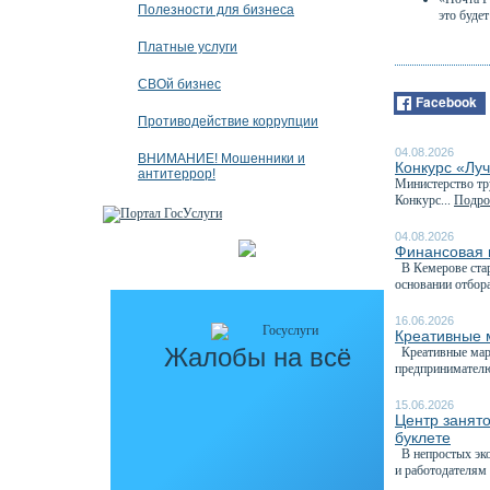
Полезности для бизнеса
это буде
Платные услуги
СВОй бизнес
Facebook
Противодействие коррупции
04.08.2026
ВНИМАНИЕ! Мошенники и
Конкурс «Луч
антитеррор!
Министерство тру
Конкурс...
Подроб
04.08.2026
Финансовая 
В Кемерове стар
основании отбора
16.06.2026
Креативные 
Жалобы на всё
Креативные марк
предпринимателю
15.06.2026
Центр занят
буклете
В непростых эко
и работодателям 