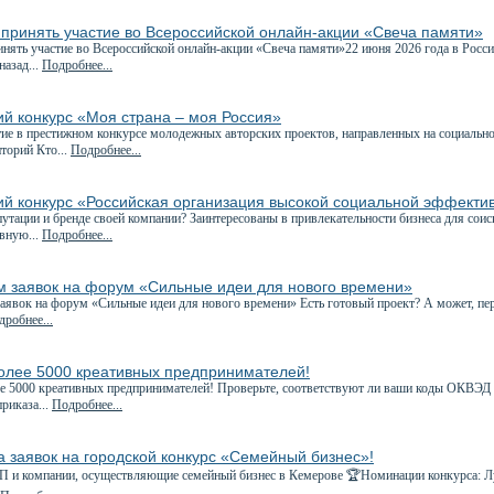
принять участие во Всероссийской онлайн-акции «Свеча памяти»
ять участие во Всероссийской онлайн-акции «Свеча памяти»22 июня 2026 года в Росси
назад...
Подробнее...
ий конкурс «Моя страна – моя Россия»
е в престижном конкурсе молодежных авторских проектов, направленных на социально
торий Кто...
Подробнее...
ий конкурс «Российская организация высокой социальной эффекти
утации и бренде своей компании? Заинтересованы в привлекательности бизнеса для соис
вную...
Подробнее...
м заявок на форум «Сильные идеи для нового времени»
явок на форум «Сильные идеи для нового времени» Есть готовый проект? А может, пе
робнее...
более 5000 креативных предпринимателей!
е 5000 креативных предпринимателей! Проверьте, соответствуют ли ваши коды ОКВЭД
приказа...
Подробнее...
 заявок на городской конкурс «Семейный бизнес»!
ИП и компании, осуществляющие семейный бизнес в Кемерове 🏆Номинации конкурса: Л