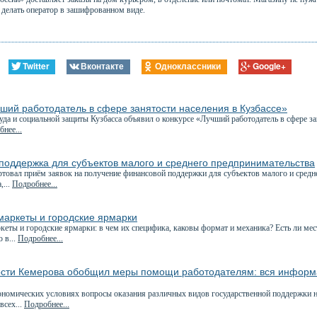
т делать оператор в зашифрованном виде.
Twitter
Вконтакте
Одноклассники
Google+
ший работодатель в сфере занятости населения в Кузбассе»
да и социальной защиты Кузбасса объявил о конкурсе «Лучший работодатель в сфере за
нее...
поддержка для субъектов малого и среднего предпринимательства
товал приём заявок на получение финансовой поддержки для субъектов малого и сред
,...
Подробнее...
маркеты и городские ярмарки
еты и городские ярмарки: в чем их специфика, каковы формат и механика? Есть ли ме
 в...
Подробнее...
ости Кемерова обобщил меры помощи работодателям: вся информ
номических условиях вопросы оказания различных видов государственной поддержки на
всех...
Подробнее...