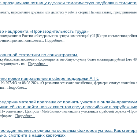
о праздничную пятницу сделали тематическую подборку в стилист
мять, пересылайте друзьям или делитесь у себя в сторис.На наш взгляд, предпринимате
ер нацпроекта «Производительность труда»
номразвития России и Федерального центра компетенций (ФЦК) при составлении рейтин
учших практик повышения...
Подробнее...
опытной статистики по соцконтрактам.
кузбассовцы заключили соцконтракты на общую сумму более миллиарда рублей (это 48
оцконтракт - на...
Подробнее...
нно новое направление в сфере поддержки АПК.
 № 297-ФЗ от 08.08.2024 «О развитии сельского хозяйства», фермеры смогут спокойно 
ии...
Подробнее...
редпринимателей приглашают принять участие в онлайн-практикум
ынки сбыта и найти новых клиентов среди российских и зарубежны
» совместно с Центром «Мой бизнес» познакомят участников с работой сервиса «Прои
тформе...
Подробнее...
ес-идея является одним из основных факторов успеха. Как сгенер
но, смотрите в наших карточках