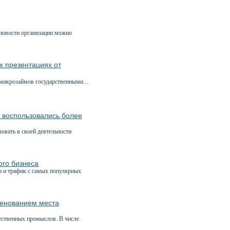
 новости организации можно
 презентациях от
икрозаймов государственными...
и воспользовались более
вать в своей деятельности
ого бизнеса
и и трафик с самых популярных
менованием места
ественных промыслов. В числе