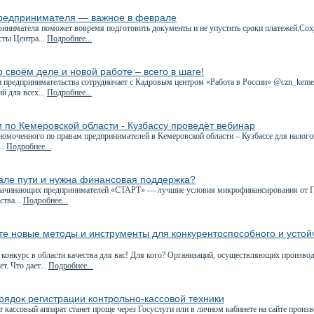
редпринимателя — важное в феврале
ринимателя поможет вовремя подготовить документы и не упустить сроки платежей.Сох
сты Центра...
Подробнее...
 своём деле и новой работе – всего в шаге!
 предпринимательства сотрудничает с Кадровым центром «Работа в России» @czn_kemer
й для всех...
Подробнее...
 по Кемеровской области - Кузбассу проведёт вебинар
номоченного по правам предпринимателей в Кемеровской области – Кузбассе для налог
..
Подробнее...
чале пути и нужна финансовая поддержка?
начинающих предпринимателей «СТАРТ» — лучшие условия микрофинансирования от Г
ства...
Подробнее...
е новые методы и инструменты для конкурентоспособного и устой
 конкурс в области качества для вас! Для кого? Организаций, осуществляющих произво
ет. Что дает...
Подробнее...
рядок регистрации контрольно-кассовой техники
т кассовый аппарат станет проще через Госуслуги или в личном кабинете на сайте прои