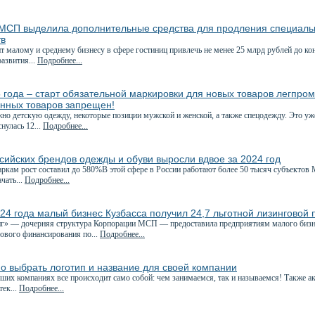
МСП выделила дополнительные средства для продления специаль
тв
 малому и среднему бизнесу в сфере гостиниц привлечь не менее 25 млрд рублей до ко
азвития...
Подробнее...
 года – старт обязательной маркировки для новых товаров легпро
нных товаров запрещен!
но детскую одежду, некоторые позиции мужской и женской, а также спецодежду. Это уже
нулась 12...
Подробнее...
сийских брендов одежды и обуви выросли вдвое за 2024 год
ркам рост составил до 580%В этой сфере в России работают более 50 тысяч субъектов
чать...
Подробнее...
24 года малый бизнес Кузбасса получил 24,7 льготной лизинговой
 — дочерняя структура Корпорации МСП — предоставила предприятиям малого бизнес
гового финансирования по...
Подробнее...
о выбрать логотип и название для своей компании
ших компаниях все происходит само собой: чем занимаемся, так и называемся! Также а
тек...
Подробнее...