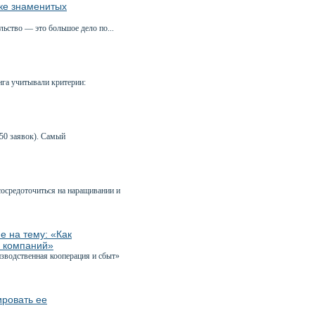
ике знаменитых
льство — это большое дело по...
га учитывали критерии:
50 заявок). Самый
сосредоточиться на наращивании и
е на тему: «Как
х компаний»
зводственная кооперация и сбыт»
ировать ее