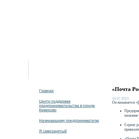
07 августа 2026
«Почта Ро
Главная
19.07.2023
Центр поддержки
Он называется «
предпринимательства в городе
Кемерово
Предприн
название
Начинающему предпринимателю
Сервис р
привязат
Я самозанятый
«Почта Р