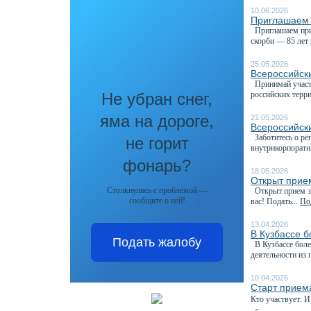
10.06.2026
Приглашаем 
Приглашаем прин
скорби — 85 лет 
25.05.2026
Всероссийск
Принимай участи
Не убран снег,
российских терри
яма на дороге,
21.05.2026
Всероссийск
Заботитесь о реп
не горит
внутрикорпорати
фонарь?
18.05.2026
Открыт прие
Столкнулись с проблемой —
Открыт прием за
сообщите о ней!
вас! Подать...
Под
13.04.2026
В Кузбассе 
Подать жалобу
В Кузбассе боле
деятельности из 
10.04.2026
Старт приема
Кто участвует: 