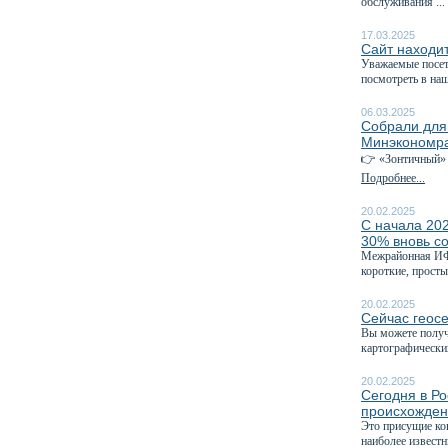
обслуживания ...
17.03.2025
Сайт находит
Уважаемые посет
посмотреть в на
06.03.2025
Собрали для
Минэкономра
👉 «Зонтичный» 
Подробнее...
20.02.2025
С начала 202
30% вновь с
Межрайонная ИФН
короткие, просты
20.02.2025
Сейчас геос
Вы можете получ
картографических
20.02.2025
Сегодня в Р
происхожде
Это присущие ко
наиболее извест