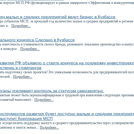
на портале МСП.РФ (функционирует в рамках нацпроекта «Эффективная и конкурентная
яч малых и средних предприятий ведут бизнес в Кузбассе
ра субъектов МСП, за прошлый год количество малых и средних предприятий в регионе 
нес в...
Подробнее...
ального конкурса Сделано в Кузбассе
 известность и узнаваемость своего бренда, развиваете локальное производство и вып
в конкурсе...
Подробнее...
звития РФ объявило о старте конкурса на поддержку инвестпроект
остиниц и глэмпингов
ать подготовку своих проектов!Это уникальная возможность для предпринимателей по
ческой...
Подробнее...
ганы усиливают контроль за статусом самозанятых.
анятым может быть переквалифицирован в трудовой при выявлении следующих признак
мозанятый выполняет...
Подробнее...
нструментов развития будет доступно малым и средним предприяти
выступит Корпорация МСП
ет осуществлять поддержку малого и среднего предпринимательства через усовершенств
анизмы и запуск новых...
Подробнее...