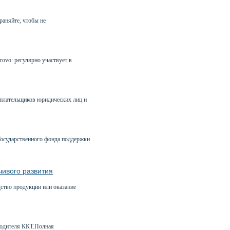
раняйте, чтобы не
ovo: регулярно участвует в
оплательщиков юридических лиц и
осударственного фонда поддержки
чивого развития
дство продукции или оказание
зводителя ККТ.Полная