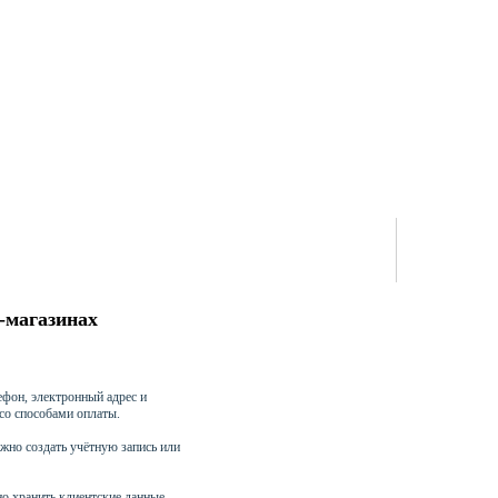
т-магазинах
ефон, электронный адрес и
со способами оплаты.
ужно создать учётную запись или
но хранить клиентские данные —