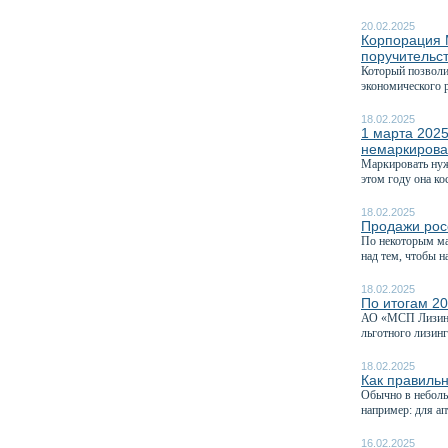
20.02.2025
Корпорация 
поручительс
Который позволит
экономического р
18.02.2025
1 марта 2025
немаркирова
Маркировать нуж
этом году она кос
18.02.2025
Продажи рос
По некоторым ма
над тем, чтобы на
18.02.2025
По итогам 20
АО «МСП Лизинг»
льготного лизин
18.02.2025
Как правильн
Обычно в неболь
например: для ап
16.02.2025