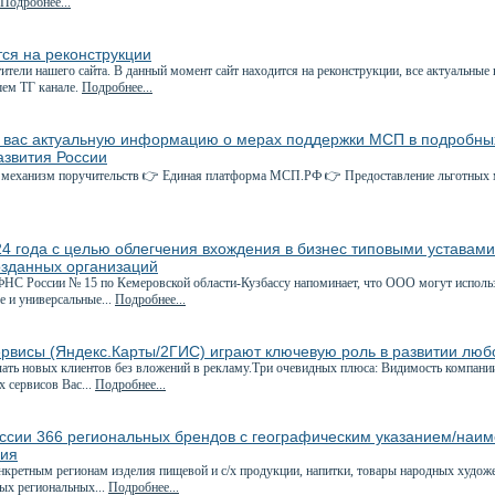
Подробнее...
ся на реконструкции
ители нашего сайта. В данный момент сайт находится на реконструкции, все актуальные
шем ТГ канале.
Подробнее...
 вас актуальную информацию о мерах поддержки МСП в подробных
звития России
механизм поручительств 👉 Единая платформа МСП.РФ 👉 Предоставление льготных м
4 года с целью облегчения вхождения в бизнес типовыми уставам
озданных организаций
С России № 15 по Кемеровской области-Кузбассу напоминает, что ООО могут использо
е и универсальные...
Подробнее...
ервисы (Яндекс.Карты/2ГИС) играют ключевую роль в развитии люб
ать новых клиентов без вложений в рекламу.Три очевидных плюса: Видимость компани
 сервисов Вас...
Подробнее...
оссии 366 региональных брендов с географическим указанием/наи
ния
нкретным регионам изделия пищевой и с/х продукции, напитки, товары народных худож
ных региональных...
Подробнее...