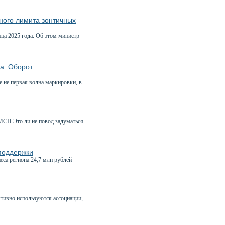
ного лимита зонтичных
нца 2025 года. Об этом министр
ма. Оборот
 не первая волна маркировки, в
 МСП.Это ли не повод задуматься
 поддержки
а региона 24,7 млн рублей
ктивно используются ассоциации,