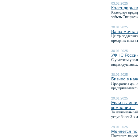
03.02.2025
Календарь п
Календарь предп
забыть.Специали
30.01.2025
Ваша мечта о
Центр поддержки
ярмарках ваканси
30.01.2025
УФНС России
C участием упол
индивидуальных.
30.01.2025
Бизнес в на
Программа для 
предприниматель
29.01.2025
Если вы ищит
компании...
То национальный
услуг более 3-х л
29.01.2025
Меняется по
Поставить на учё