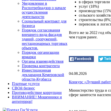
в сферах торговли
Уведомление в
услуг (18%)
Роспотребнадзор о начале
производства (15%
осуществления
сельского хозяйств
деятельности
строительства (8%
Социальный контракт для
перевозок и логис
бизнеса
Порядок согласования
Всего же за 2022 год об
внешнего вида фасадов
чем годом ранее.
зданий, сооружений,
нестационарных торговых
объектов.
Порядок организации
ярмарки
Facebook
Twit
Органы взаимодействия
Проверка контрагента
Инвестиционная
04.08.2026
декларация Кемеровской
области-Кузбасса
Конкурс «Лучший работо
Платные услуги
СВОй бизнес
Министерство труда и с
Противодействие коррупции
сфере занятости населен
ВНИМАНИЕ! Мошенники и
антитеррор!