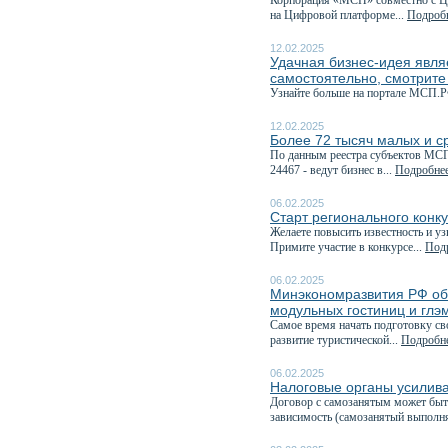
Корпорация «МСП» совместно с Це
на Цифровой платформе...
Подробн
12.02.2025
Удачная бизнес-идея явля
самостоятельно, смотрите
Узнайте больше на портале МСП.Р
12.02.2025
Более 72 тысяч малых и с
По данным реестра субъектов МСП,
24467 - ведут бизнес в...
Подробнее
06.02.2025
Старт регионального конк
Желаете повысить известность и у
Примите участие в конкурсе...
Подр
06.02.2025
Минэкономразвития РФ объ
модульных гостиниц и глэ
Самое время начать подготовку с
развитие туристической...
Подробне
06.02.2025
Налоговые органы усилива
Договор с самозанятым может быт
зависимость (самозанятый выполня