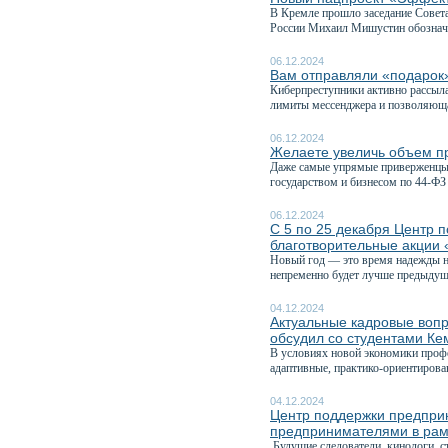
В Кремле прошло заседание Совета
России Михаил Мишустин обознач
06.12.2024
Вам отправляли «подаро
Киберпреступники активно рассыл
лимиты мессенджера и позволяюща
06.12.2024
Желаете увеличь объем пр
Даже самые упрямые приверженцы 
государством и бизнесом по 44-ФЗ 
06.12.2024
С 5 по 25 декабря Центр 
благотворительные акции 
Новый год — это время надежды на
непременно будет лучше предыдуще
04.12.2024
Актуальные кадровые вопр
обсудил со студентами Ке
В условиях новой экономики профе
адаптивные, практико-ориентирова
04.12.2024
Центр поддержки предприн
предпринимателями в рам
Будущие следователи, кинологи, с