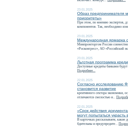
включает: конкурс...
Подробнее...
23.01.2025
Образ предпринимателя м
приоритеты»
При этом, по мнению экспертов, д
компонентов. Так, необходимо изм
23.01.2025
Международная ярмарка о
Минпромторгом России совместно 
«Росконгресс», АО «Российский эк
23.01.2025
Льготная программа креди
Доступные кредиты банками будут 
Подробнее...
22.01.2025
Согласно исследованию Ф
становится развитие
креативного сектора экономики, о
отличаются смелостью и...
Подробн
22.01.2025
«Срок действия документа
могут попытаться украсть
В карточках рассказываем, какие д
бдительны и предупредите...
Подроб