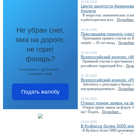
15.06.2026
Центр занятости Кемеров
буклете
В непростых экономических услови
и работодателям всех...
Подробнее.
Не убран снег,
10.06.2026
Приглашаем принять участ
яма на дороге,
Приглашаем принять участие во Вс
скорби — 85 лет назад...
Подробнее
не горит
25.05.2026
Всероссийский конкурс «М
фонарь?
Принимай участие в престижном к
российских территорий Кто...
Подро
Столкнулись с проблемой —
сообщите о ней!
21.05.2026
Всероссийский конкурс «Р
Заботитесь о репутации и бренде 
внутрикорпоративную...
Подробнее
Подать жалобу
18.05.2026
Открыт прием заявок на 
Открыт прием заявок на форум «С
вас! Подать...
Подробнее...
13.04.2026
В Кузбассе более 5000 кр
В Кузбассе более 5000 креативны