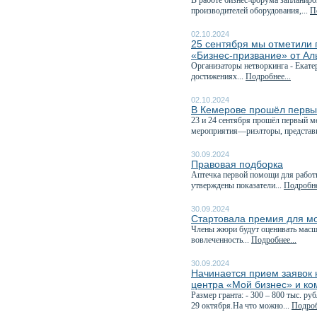
В работе бизнес-форума запланиро
производителей оборудования,...
П
02.10.2024
25 сентября мы отметили 
«Бизнес-призвание» от А
Организаторы нетворкинга - Екате
достижениях...
Подробнее...
02.10.2024
В Кемерове прошёл первы
23 и 24 сентября прошёл первый 
мероприятия—риэлторы, представи
30.09.2024
Правовая подборка
Аптечка первой помощи для работн
утверждены показатели...
Подробне
30.09.2024
Стартовала премия для м
Члены жюри будут оценивать масшт
вовлеченность...
Подробнее...
30.09.2024
Начинается прием заявок н
центра «Мой бизнес» и ко
Размер гранта: - 300 – 800 тыс. р
29 октября.На что можно...
Подроб