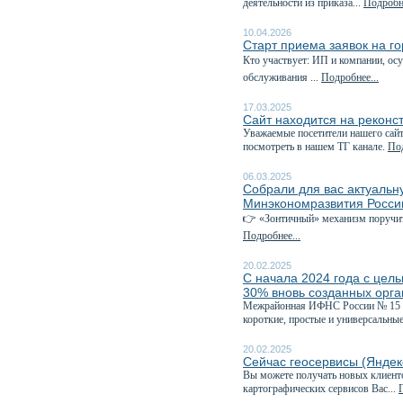
деятельности из приказа...
Подробне
10.04.2026
Старт приема заявок на г
Кто участвует: ИП и компании, о
обслуживания ...
Подробнее...
17.03.2025
Сайт находится на реконс
Уважаемые посетители нашего сайт
посмотреть в нашем ТГ канале.
Под
06.03.2025
Собрали для вас актуаль
Минэкономразвития Росси
👉 «Зонтичный» механизм поручит
Подробнее...
20.02.2025
С начала 2024 года с цел
30% вновь созданных орг
Межрайонная ИФНС России № 15 по
короткие, простые и универсальные
20.02.2025
Сейчас геосервисы (Яндек
Вы можете получать новых клиент
картографических сервисов Вас...