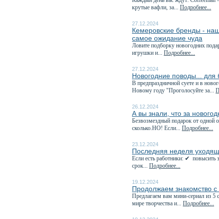
Каждый день вас ждут: Coffeeman 
крутые вафли, за...
Подробнее...
27.12.2024
Кемеровские бренды - наш
самое ожидание чуда
Ловите подборку новогодних пода
игрушки и...
Подробнее...
27.12.2024
Новогодние поводы... для
В предпраздничной суете и в ново
Новому году "Проголосуйте за...
П
26.12.2024
А вы знали, что за нового
Безвозмездный подарок от одной о
сколько.НО! Если...
Подробнее...
23.12.2024
Последняя неделя уходяще
Если есть работники: ✔ повысить з
срок...
Подробнее...
19.12.2024
Продолжаем знакомство с
Предлагаем вам мини-сериал из 
мире творчества и...
Подробнее...