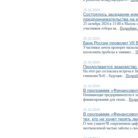
25.10.2024
Состоялось заседание ком
предпринимательства на к
25 октября 2024 в 15:00 в Малом 
участников отбора на...
Подробнее..
25.10.2024
Банк России проводит VII
Участники зачета проверят наскол
восполнить пробелы в знаниях....
П
22.10.2024
Продолжается знакомство
На этот раз состоялась встреча в
гимназии №41 - будущие...
Подробн
21.10.2024
В программе «Финансового
Начинающие предприниматели в зав
финансирования для своих...
Подро
21.10.2024
В программе «Финансовог
тех, кто не хочет терять д
О чем узнаете?В современном циф
неотъемлемой частью заботы о сво