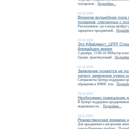
татуировок...
Подробнее...
04.12.2024
Впереди волшебная пора п
подарков, сделанных с ос
Рассказываем, где и когда пройдут
зарядиться праздничной...
Подробне
02.12.2024
Это #Дайджест_ЦПП! Спеш
ближайшее время
3 декабря, 15:00-16:30Мастер-клас
Гредин, практикующий...
Подробнее
02.12.2024
Заявление подается не поз
патент, заявление нужно н
Специалисты Центра поддержки пре
обращении в ИФНС или...
Подробне
29.11.2024
Необходимо помещение дл
В Центре поддержки предпринимат
недвижимости....
Подробнее...
29.11.2024
Рождественская ярмарка н
Для праздничного настроения жите
города Кемерово пройдет...
Подроб