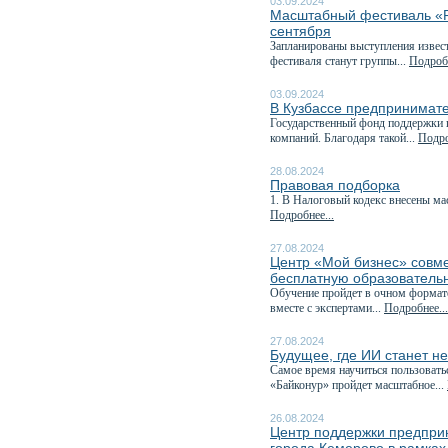
03.09.2024
Масштабный фестиваль «Ру
сентября
Запланированы выступления извест
фестиваля станут группы...
Подробн
03.09.2024
В Кузбассе предпринимате
Государственный фонд поддержки 
компаний. Благодаря такой...
Подро
28.08.2024
Правовая подборка
1. В Налоговый кодекс внесены ма
Подробнее...
27.08.2024
Центр «Мой бизнес» совм
бесплатную образователь
Обучение пройдет в очном формате 
вместе с экспертами...
Подробнее...
27.08.2024
Будущее, где ИИ станет н
Самое время научиться пользовать
«Байконур» пройдет масштабное...
26.08.2024
Центр поддержки предпри