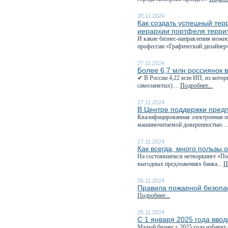
28.11.2024
Как создать успешный тер
иерархии портфеля терри
И какие бизнес-направления можно
профессии «Графический дизайнер»
27.11.2024
Более 6,7 млн россиянок 
✔ В России 4,22 млн ИП, из котор
самозанятых)....
Подробнее...
27.11.2024
В Центре поддержки пред
Квалифицированная электронная п
машиночитаемой доверенностью...
27.11.2024
Как всегда, много пользы 
На состоявшемся нетворкинге «Пол
выгодных предложениях банка...
П
26.11.2024
Правила пожарной безопас
Подробнее...
25.11.2024
С 1 января 2025 года ввод
Малый бизнес с 2025 года избавят 