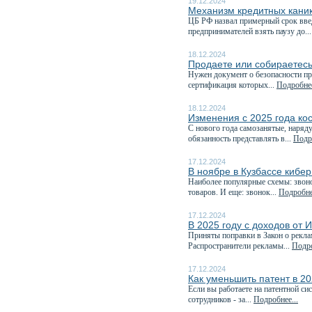
19.12.2024
Механизм кредитных каник
️ЦБ РФ назвал примерный срок вв
предпринимателей взять паузу до..
18.12.2024
Продаете или собираетесь
Нужен документ о безопасности пр
сертификация которых...
Подробнее
18.12.2024
Изменения с 2025 года ко
С нового года самозанятые, наряд
обязанность представлять в...
Подро
17.12.2024
В ноябре в Кузбассе кибе
Наиболее популярные схемы: звоно
товаров. И еще: звонок...
Подробнее
17.12.2024
В 2025 году с доходов от 
Приняты поправки в Закон о рекла
Распространители рекламы...
Подро
17.12.2024
Как уменьшить патент в 20
Если вы работаете на патентной си
сотрудников - за...
Подробнее...