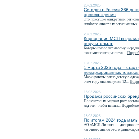
20.02.2025
Сегодня в России 366 рег
происхождения
Это присущие конкретным регионам
наиболее известных региональных.
20.02.2025
Корпорация МСП выделила
поручительств
Который позволит малому и средне
экономического развития...
Подробн
18.02.2025
1 марта 2025 года – стар
немаркированных товаров
Маркировать нужно детскую одежду
этом году она коснулась 12...
Подро
18.02.2025
Продажи российских бренд
По некоторым маркам рост состави
над тем, чтобы начать...
Подробнее.
18.02.2025
По итогам 2024 года малы
АО «МСП Лизинг» — дочерняя стр
льготного лизингового финансиров