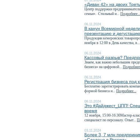
07.11.2024
«Диван 42» на двоих Трет
Центр поддержки предприниматель
семьи». Стильный и...
Подробнее..
06.11.2024
В канун Всемирной недели
презентацию и дегустацию.
Продукции кемеровских товаропрои
ноября в 12:00 в День качества, в..
06.11.2024
Кассовый разрыв? Предпри
Знаем, как важно небольшим пред
бизнеса» на цифровой...
Подробнее.
06.11.2024
Регистрация бизнеса под 
Бесплатно зарегистрировать компа
формой бизнеса и...
Подробнее...
06.11.2024
Это #Дайджест_ЦПП! Спеш
время
12 ноября, 15:00-16:30Мастер-кла
специалист по персоналу. Опыт...
П
03.11.2024
Более 3, 7 млн предприни
«Сделано в России»