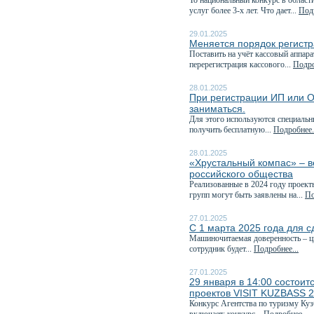
То национальный конкурс в област
услуг более 3-х лет. Что дает...
Подр
29.01.2025
Меняется порядок регистр
Поставить на учёт кассовый аппара
перерегистрация кассового...
Подро
28.01.2025
При регистрации ИП или О
заниматься.
Для этого используются специаль
получить бесплатную...
Подробнее.
28.01.2025
«Хрустальный компас» – в
российского общества
Реализованные в 2024 году проект
групп могут быть заявлены на...
По
27.01.2025
С 1 марта 2025 года для с
Машиночитаемая доверенность – ц
сотрудник будет...
Подробнее...
27.01.2025
29 января в 14:00 состоит
проектов VISIT KUZBASS 
Конкурс Агентства по туризму Куз