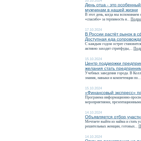
20.10.2024
День отца - это особенны
мужчинам в нашей жизни
В этот день, когда мы вспоминаем 
«спасибо» за терпимость и...
Подроб
17.10.2024
В России растёт рынок в 
Доступная еда сопровожда
С каждым годом острее становится
активно заходят стритфуды,...
Подр
15.10.2024
Центр поддержки предпри
желания стать предприним
Учебных заведения города. В Кол
знания, навыки и компетенции по..
15.10.2024
«Финансовый экспресс» пр
Программа информационно-просвет
мероприятиями, презентационными
14.10.2024
Объявляется отбор участ
Мечтаете выйти из найма и стать
решительных женщин, готовых...
П
14.10.2024