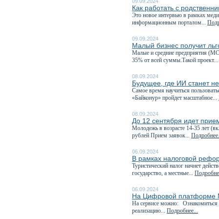
09.09.2024
Как работать с родственн
Это новое интервью в рамках меди
информационным порталом...
Подр
09.09.2024
Малый бизнес получит ль
Малые и средние предприятия (МС
35% от всей суммы.Такой проект..
08.09.2024
Будущее, где ИИ станет н
Самое время научиться пользовать
«Байконур» пройдет масштабное...
08.09.2024
До 12 сентября идет прие
Молодежь в возрасте 14-35 лет (в
рублей Прием заявок...
Подробнее.
06.09.2024
В рамках налоговой рефор
Туристический налог начнет дейст
государство, а местные...
Подробнее
06.09.2024
На Цифровой платформе М
На сервисе можно: Ознакомиться 
реализацию...
Подробнее...