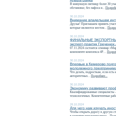
Альфа-Банка
В минувшую пятницу более 30 учас
обстановке, без пафоса и...
Подробн
30.10.2024
Внимание владельцам инт
Друзья! Приглашаем принять учас
которые являются местом...
Подроб
30.10.2024
ФИНАЛЬНЫЕ ЭКСПОРТНЫЕ 
эксперт-практик Греченюк
07.11.2024 состоится семинар «М
компоненте комплекса 4P....
Подроб
30.10.2024
Впервые в Кемерово подг
молодежного предпринима
Что делать, подросткам, если есть
авторитетных...
Подробнее...
30.10.2024
Экономику развивают про
Квалифицированные специалисты —
технологичных. Компетентные рабо
28.10.2024
Для чего нам изучать ино
Чтобы открыть дорогу в другую ст
в развитии международного...
Подр