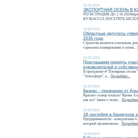
30.09.2024
ЭКСПОРТНАЯ ОСЕНЬ В К
РЕГИСТРАЦИЯ ДО 2.10.2024http
КУЗБАСССА ПОСЕТИТЬ БЕСПЛ
23.09.2024
Областные депутаты утвер
2035 года
Стратегия является ключевым док
горизонта планирования и смена...
23.09.2024
Приглашаем принять учас
руководителей и собствен
В программе:✔ Пленарная сессия 
"Атмосфера", а...
Подробнее...
23.09.2024
Бизнес - признание от Ал
Красное солнце взошло! Время Аль
как все! Заяви о своих...
Подробнее
23.09.2024
18 сентября в банкетном 
Предприниматели - кемеровчане и 
который организовали...
Подробнее
19.09.2024