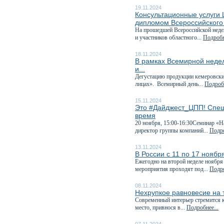
19.11.2024
Консультационные услуги
дипломом Всероссийского
На прошедшей Всероссийской неде
и участников областного...
Подробн
18.11.2024
В рамках Всемирной неде
и...
Дегустацию продукции кемеровских
лицах». Всемирный день...
Подробн
15.11.2024
Это #Дайджест_ЦПП! Спеш
время
20 ноября, 15:00-16:30Семинар «Н
директор группы компаний...
Подро
13.11.2024
В России с 11 по 17 нояб
Ежегодно на второй неделе ноября
мероприятия проходят под...
Подро
08.11.2024
Нехрупкое равновесие на
Современный интерьер стремится к
место, привнося в...
Подробнее...