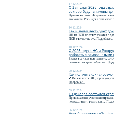
17.12.2024
С 1 января 2025 года стр
секторе будут снижены до
Правительством РФ принято решен
экономики. Речь идет в том числе о
16.12.2024
Как и зачем вести учёт до
ИП на ПСН не отчитываются о дохо
ПСН считают не от...
Подробнее...
10.12.2024
С 2025 года ФНС и Роструд
работать с самозанятыми 
Бизнес все чаще приглашает к сотр
самозанятых целесообразно...
Подр
09.12.2024
Как получить финансовую 
✔ Вы являетесь: ИП, юрлицом, сам
Подробнее...
09.12.2024
10 декабря состоится стра
Приглашаются участники отраслевы
подведут итоги реализации...
Подро
06.12.2024
Новый нацпроект «Эффекти