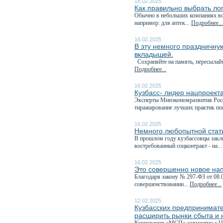
18.02.2025
Как правильно выбрать ло
Обычно в небольших компаниях все
например: для аптек...
Подробнее...
16.02.2025
В эту немного праздничну
вкладышей.
Сохраняйте на память, пересылайте
Подробнее...
16.02.2025
Кузбасс- лидер нацпроект
Эксперты Минэкономразвития Росс
тиражирование лучших практик по
16.02.2025
Немного любопытной стати
В прошлом году кузбассовцы закл
востребованный соцконтракт - на..
16.02.2025
Это совершенно новое на
Благодаря закону № 297-ФЗ от 08.
совершенствовании...
Подробнее...
12.02.2025
Кузбасских предпринимате
расширить рынки сбыта и 