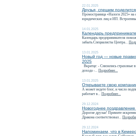
22.01.2025
Друзья, спешим поделитс
Промостраница «Налоги 2025» на с
юридических лиц и ИП. Встроенны
14.01.2025
Календарь предпринимате
Календарь предпринимателя поможе
забыть.Специалисты Центра...
Подр
13.01.2025
Новый год — новые правила
2025
Вкратце: - Снизились страховые 
дохода -...
Подробнее...
13.01.2025
Открываете свою компани
А может ведете блог, и число под
работает в...
Подробнее...
29.12.2024
Новогоднее поздравление
Дорогие друзья! Примите искренн
Дракона соответствовал...
Подробне
29.12.2024
Напоминаем, что в Кемеро