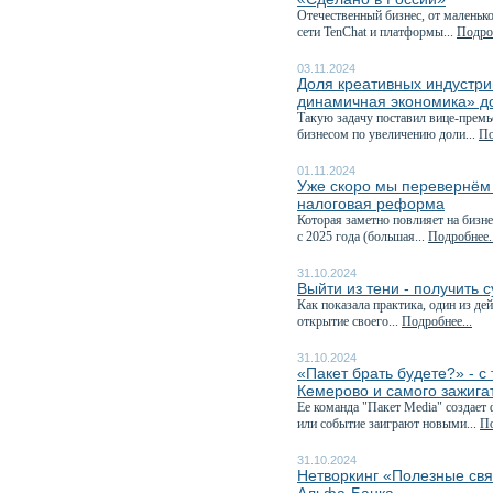
Отечественный бизнес, от маленьк
сети TenChat и платформы...
Подроб
03.11.2024
Доля креативных индустри
динамичная экономика» д
Такую задачу поставил вице-премь
бизнесом по увеличению доли...
По
01.11.2024
Уже скоро мы перевернём к
налоговая реформа
Которая заметно повлияет на бизне
с 2025 года (большая...
Подробнее..
31.10.2024
Выйти из тени - получить 
Как показала практика, один из д
открытие своего...
Подробнее...
31.10.2024
«Пакет брать будете?» - 
Кемерово и самого зажига
Ее команда "Пакет Media" создает
или событие заиграют новыми...
По
31.10.2024
Нетворкинг «Полезные свя