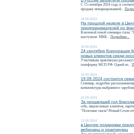
В России запретили прода
С 15 сентября 2024 года, в соответ
продажу немаркированной...
Подро
18.09.2024
На прошлой неделе в Цен
предпринимателей по фин
Ключевой темой семинара стала: "
выступили: МКК...
Подробнее...
18.09.2024
24 сентября Корпорация М
новых клиентов среди рос
Участникам практикума расскажут
платформу МСП.РФ. Одной из...
П
16.09.2024
19.09.2024 состоится семи
Семинар, подробно рассказывающи
конъюнктуры выбранного зарубежн
16.09.2024
За прошедший год благода
себе, нашли новых клиентов, парт
"Полезные связи"/Новый Сезон отм
13.09.2024
в Центре поддержки предп
вебинары и практикумы