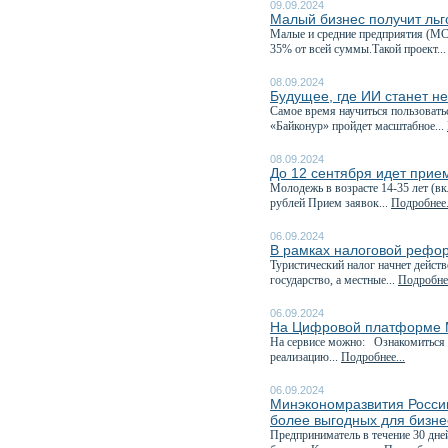
09.09.2024
Малый бизнес получит ль
Малые и средние предприятия (МС
35% от всей суммы.Такой проект..
08.09.2024
Будущее, где ИИ станет н
Самое время научиться пользовать
«Байконур» пройдет масштабное...
08.09.2024
До 12 сентября идет прие
Молодежь в возрасте 14-35 лет (в
рублей Прием заявок...
Подробнее.
06.09.2024
В рамках налоговой рефор
Туристический налог начнет дейст
государство, а местные...
Подробнее
06.09.2024
На Цифровой платформе М
На сервисе можно: Ознакомиться 
реализацию...
Подробнее...
06.09.2024
Минэкономразвития России
более выгодных для бизне
Предприниматель в течение 30 дне