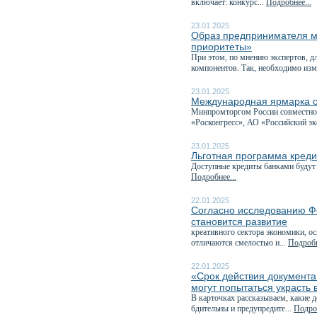
включает: конкурс...
Подробнее...
23.01.2025
Образ предпринимателя м
приоритеты»
При этом, по мнению экспертов, д
компонентов. Так, необходимо изм
23.01.2025
Международная ярмарка о
Минпромторгом России совместно 
«Росконгресс», АО «Российский эк
23.01.2025
Льготная программа креди
Доступные кредиты банками будут 
Подробнее...
22.01.2025
Согласно исследованию Ф
становится развитие
креативного сектора экономики, о
отличаются смелостью и...
Подробн
22.01.2025
«Срок действия документа
могут попытаться украсть
В карточках рассказываем, какие д
бдительны и предупредите...
Подроб