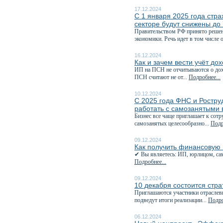
17.12.2024
С 1 января 2025 года стр
секторе будут снижены до
Правительством РФ принято решен
экономики. Речь идет в том числе о
16.12.2024
Как и зачем вести учёт до
ИП на ПСН не отчитываются о дохо
ПСН считают не от...
Подробнее...
10.12.2024
С 2025 года ФНС и Роструд
работать с самозанятыми 
Бизнес все чаще приглашает к сотр
самозанятых целесообразно...
Подр
09.12.2024
Как получить финансовую 
✔ Вы являетесь: ИП, юрлицом, сам
Подробнее...
09.12.2024
10 декабря состоится стра
Приглашаются участники отраслевы
подведут итоги реализации...
Подро
06.12.2024