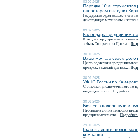
03.02.2025
Порядка 10 инструментов 
оператором выступит Кор
Государство будет осуществлять п
действующие механизмы и запуск 
03.02.2025
Календарь предпринимате
Календарь предпринимателя поможе
забыть.Специалисты Центра...
Подр
30.01.2025
Ваша мечта о своём деле и
Центр поддержки предпринимательс
ярмарках вакансий для всех...
Подр
30.01.2025
УФНС России по Кемеровск
C участием уполномоченного по пр
индивидуальных...
Подробнее...
30.01.2025
Бизнес в начале пути и н
Программа для начинающих предп
предпринимательства...
Подробнее.
29.01.2025
Если вы ищите новые мето
компании...