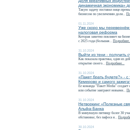
Доля креативных индустри
динамичная экономика» д
Такую задачу поставил вице-премь
бизнесом по увеличению доли...
По
01.11.2024
Уже скоро мы перевернём к
налоговая реформа
Которая заметно повлияет на бизне
с 2025 года (большая...
Подробнее..
31.10.2024
Выйти из тени - получить 
Как показала практика, один из д
открытие своего...
Подробнее...
31.10.2024
«Пакет брать будете?» - 
Кемерово и самого зажига
Ее команда "Пакет Media" создает
или событие заиграют новыми...
По
31.10.2024
Нетворкинг «Полезные свя
Альфа-Банка
В минувшую пятницу более 30 учас
обстановке, без пафоса и...
Подробн
30.10.2024