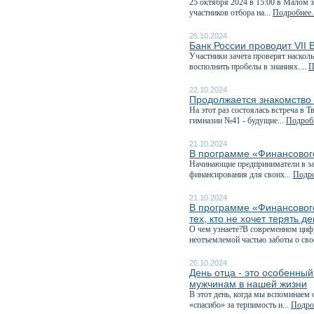
25 октября 2024 в 15:00 в Малом 
участников отбора на...
Подробнее..
25.10.2024
Банк России проводит VII
Участники зачета проверят наскол
восполнить пробелы в знаниях....
П
22.10.2024
Продолжается знакомство
На этот раз состоялась встреча в
гимназии №41 - будущие...
Подробн
21.10.2024
В программе «Финансового
Начинающие предприниматели в зав
финансирования для своих...
Подро
21.10.2024
В программе «Финансовог
тех, кто не хочет терять д
О чем узнаете?В современном циф
неотъемлемой частью заботы о сво
20.10.2024
День отца - это особенны
мужчинам в нашей жизни
В этот день, когда мы вспоминаем 
«спасибо» за терпимость и...
Подроб