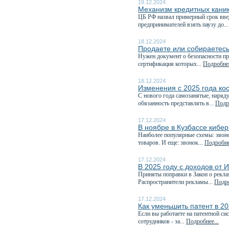
19.12.2024
Механизм кредитных каник
️ЦБ РФ назвал примерный срок вв
предпринимателей взять паузу до..
18.12.2024
Продаете или собираетесь
Нужен документ о безопасности пр
сертификация которых...
Подробнее
18.12.2024
Изменения с 2025 года ко
С нового года самозанятые, наряд
обязанность представлять в...
Подро
17.12.2024
В ноябре в Кузбассе кибе
Наиболее популярные схемы: звоно
товаров. И еще: звонок...
Подробнее
17.12.2024
В 2025 году с доходов от 
Приняты поправки в Закон о рекла
Распространители рекламы...
Подро
17.12.2024
Как уменьшить патент в 20
Если вы работаете на патентной си
сотрудников - за...
Подробнее...