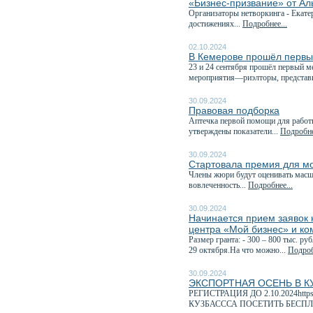
«Бизнес-призвание» от А
Организаторы нетворкинга - Екате
достижениях...
Подробнее...
02.10.2024
В Кемерове прошёл первы
23 и 24 сентября прошёл первый 
мероприятия—риэлторы, представи
30.09.2024
Правовая подборка
Аптечка первой помощи для работн
утверждены показатели...
Подробне
30.09.2024
Стартовала премия для м
Члены жюри будут оценивать масшт
вовлеченность...
Подробнее...
30.09.2024
Начинается прием заявок н
центра «Мой бизнес» и ко
Размер гранта: - 300 – 800 тыс. р
29 октября.На что можно...
Подроб
30.09.2024
ЭКСПОРТНАЯ ОСЕНЬ В К
РЕГИСТРАЦИЯ ДО 2.10.2024http
КУЗБАСССА ПОСЕТИТЬ БЕСПЛ