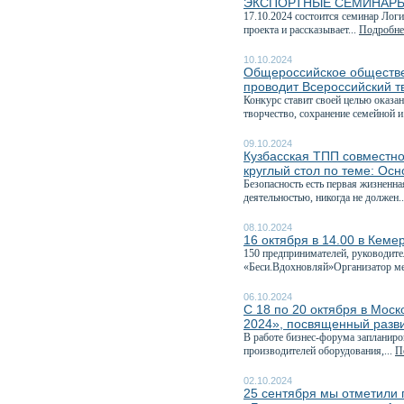
ЭКСПОРТНЫЕ СЕМИНАРЫ
17.10.2024 состоится семинар Лог
проекта и рассказывает...
Подробнее
10.10.2024
Общероссийское обществе
проводит Всероссийский т
Конкурс ставит своей целью оказа
творчество, сохранение семейной и
09.10.2024
Кузбасская ТПП совместно
круглый стол по теме: Ос
Безопасность есть первая жизненн
деятельностью, никогда не должен.
08.10.2024
16 октября в 14.00 в Кеме
150 предпринимателей, руководите
«Беси.Вдохновляй»Организатор ме
06.10.2024
С 18 по 20 октября в Мо
2024», посвященный разв
В работе бизнес-форума запланиро
производителей оборудования,...
П
02.10.2024
25 сентября мы отметили 