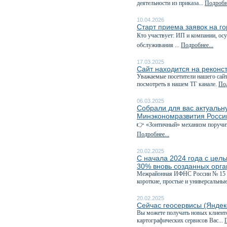
деятельности из приказа...
Подробне
10.04.2026
Старт приема заявок на г
Кто участвует: ИП и компании, о
обслуживания ...
Подробнее...
17.03.2025
Сайт находится на реконс
Уважаемые посетители нашего сайт
посмотреть в нашем ТГ канале.
Под
06.03.2025
Собрали для вас актуаль
Минэкономразвития Росси
👉 «Зонтичный» механизм поручит
Подробнее...
20.02.2025
С начала 2024 года с цел
30% вновь созданных орг
Межрайонная ИФНС России № 15 по
короткие, простые и универсальные
20.02.2025
Сейчас геосервисы (Яндек
Вы можете получать новых клиент
картографических сервисов Вас...