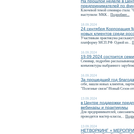
На прошлой неделе в Цен
предпринимателей по фин
Ключевой темой семинара стала: "
выступили: МКК...
Подробнее...
18.09.2024
24 сентября Корпорация М
новых клиентов среди рос
Участникам практикума расскажут
платформу МСП.РФ. Одной из...
П
16.09.2024
19.09.2024 состоится семи
Семинар, подробно рассказывающи
конъюнктуры выбранного зарубежн
16.09.2024
За прошедший год благода
себе, нашли новых клиентов, парт
"Полезные связи"/Новый Сезон отм
13.09.2024
в Центре поддержки предп
вебинары и практикумы
Для предпринимателей, самозанятых
проводятся мастер-классы,...
Подро
13.09.2024
НЕТВОРКИНГ + МЕРОПРИЯТИ