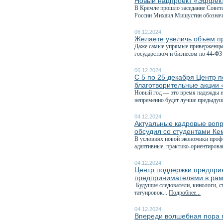
Новый нацпроект «Эффекти
В Кремле прошло заседание Совета
России Михаил Мишустин обознач
06.12.2024
Желаете увеличь объем пр
Даже самые упрямые приверженцы 
государством и бизнесом по 44-ФЗ 
06.12.2024
С 5 по 25 декабря Центр 
благотворительные акции 
Новый год — это время надежды на
непременно будет лучше предыдуще
04.12.2024
Актуальные кадровые вопр
обсудил со студентами Ке
В условиях новой экономики профе
адаптивные, практико-ориентирова
04.12.2024
Центр поддержки предприн
предпринимателями в рам
Будущие следователи, кинологи, с
татуировок...
Подробнее...
04.12.2024
Впереди волшебная пора п