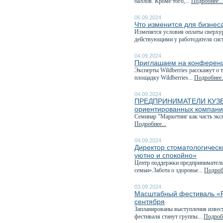
баллов. Кроме того,...
Подробнее...
06.09.2024
Что изменится для бизнеса
Изменятся условия оплаты сверхур
действующими у работодателя сис
04.09.2024
Приглашаем на конференц
Эксперты Wildberries расскажут о 
площадку Wildberries...
Подробнее.
04.09.2024
ПРЕДПРИНИМАТЕЛИ КУЗБАСС
ориентированных компан
Семинар "Маркетинг как часть эк
Подробнее...
04.09.2024
Директор стоматологическ
уютно и спокойно»
Центр поддержки предприниматель
семьи».Забота о здоровье...
Подробн
03.09.2024
Масштабный фестиваль «Ру
сентября
Запланированы выступления извест
фестиваля станут группы...
Подробн