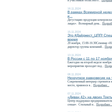
и участников областного...
Подробн
18.11.2024
В рамках Всемирной неде
и...
Дегустацию продукции кемеровских
лицах». Всемирный день...
Подробн
15.11.2024
Это #Дайджест_ЦПП! Спеш
время
20 ноября, 15:00-16:30Семинар «Н
директор группы компаний...
Подро
13.11.2024
В России с 11 по 17 нояб
Ежегодно на второй неделе ноября
мероприятия проходят под...
Подро
08.11.2024
Нехрупкое равновесие на
Современный интерьер стремится к
место, привнося в...
Подробнее...
07.11.2024
«Диван 42» на двоих Трет
Центр поддержки предприниматель
семьи». Стильный и...
Подробнее..