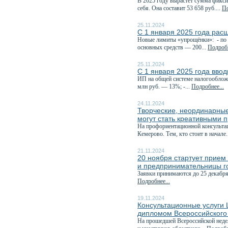
В 2025 году вырастет сумма фикси
себя. Она составит 53 658 руб....
По
25.11.2024
С 1 января 2025 года рас
Новые лимиты «упрощёнки»: - по д
основных средств — 200...
Подробн
25.11.2024
С 1 января 2025 года вво
ИП на общей системе налогообложе
млн руб. — 13%; -...
Подробнее...
24.11.2024
Творческие, неординарные
могут стать креативными 
На профориентационной консультац
Кемерово. Тем, кто стоит в начале.
21.11.2024
20 ноября стартует прием 
и предпринимательницы г
Заявки принимаются до 25 декабря
Подробнее...
19.11.2024
Консультационные услуги
дипломом Всероссийского
На прошедшей Всероссийской неде