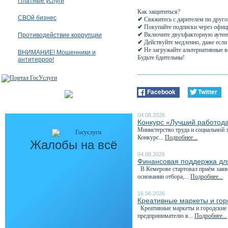
Платные услуги
Как защититься?
СВОй бизнес
✔
Свяжитесь с дарителем по друго
✔
Покупайте подписки через офици
✔
Включите двухфакторную ауте
Противодействие коррупции
✔
Действуйте медленно, даже если 
✔
Не загружайте альтернативные 
ВНИМАНИЕ! Мошенники и
Будьте бдительны!
антитеррор!
Facebook
Twitter
04.08.2026
Конкурс «Лучший работода
Министерство труда и социальной 
Конкурс...
Подробнее...
Жалобы на всё
04.08.2026
Финансовая поддержка для
В Кемерове стартовал приём заяв
основании отбора,...
Подробнее...
16.06.2026
Креативные маркеты и гор
Креативные маркеты и городские я
предпринимателю в...
Подробнее...