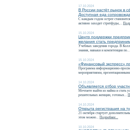
17.10.2024
В России растёт рынок в 
Доступная еда сопровожда
С каждым годом острее становится
активно заходят стритфуды,...
Подр
15.10.2024
Центр поддержки предпри
желания стать предприним
Учебных заведения города. В Кол
знания, навыки и компетенции по..
15.10.2024
«Финансовый экспресс» пр
Программа информационно-просвет
мероприятиями, презентационными
14.10.2024
Объявляется отбор участ
Мечтаете выйти из найма и стать
решительных женщин, готовых...
П
14.10.2024
Открыта регистрация на 
21 октября стартует дополнительн
этом можно...
Подробнее...
10.10.2024