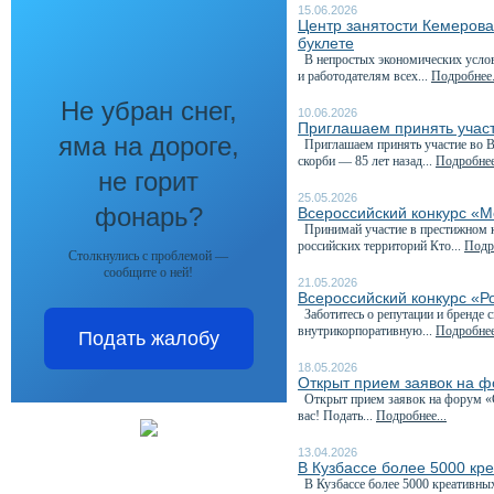
15.06.2026
Центр занятости Кемеров
буклете
В непростых экономических услови
и работодателям всех...
Подробнее.
Не убран снег,
10.06.2026
Приглашаем принять участ
яма на дороге,
Приглашаем принять участие во Вс
скорби — 85 лет назад...
Подробнее
не горит
25.05.2026
фонарь?
Всероссийский конкурс «М
Принимай участие в престижном к
российских территорий Кто...
Подро
Столкнулись с проблемой —
сообщите о ней!
21.05.2026
Всероссийский конкурс «Р
Заботитесь о репутации и бренде 
внутрикорпоративную...
Подробнее
Подать жалобу
18.05.2026
Открыт прием заявок на 
Открыт прием заявок на форум «С
вас! Подать...
Подробнее...
13.04.2026
В Кузбассе более 5000 кр
В Кузбассе более 5000 креативны