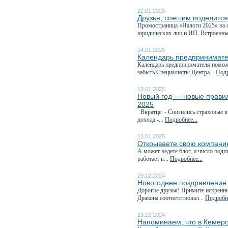
22.01.2025
Друзья, спешим поделитс
Промостраница «Налоги 2025» на с
юридических лиц и ИП. Встроенны
14.01.2025
Календарь предпринимате
Календарь предпринимателя поможе
забыть.Специалисты Центра...
Подр
13.01.2025
Новый год — новые правила
2025
Вкратце: - Снизились страховые 
дохода -...
Подробнее...
13.01.2025
Открываете свою компани
А может ведете блог, и число под
работает в...
Подробнее...
29.12.2024
Новогоднее поздравление
Дорогие друзья! Примите искренн
Дракона соответствовал...
Подробне
29.12.2024
Напоминаем, что в Кемеро