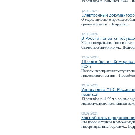
19 сентября в Томь River Plaza Эт
12.09.2024
Электронный документообо
О старте пилотного проекта сообщ
организациями и...
Подробнее...
12.09.2024
В России появится госуда
Минэкономразвития анонсировало э
Сейчас посетители могут...
Подробн
12.09.2024
18 сентября в г. Кемеров
2025
На этом мероприятии выступят спи
присоединятся органы...
Подробнее
12.09.2024
Управление ФНС России по
бизнеса!
13 сентября в 11:00 ч в режиме в
индивидуальных предпринимателей
09.09.2024
Как работать с родственн
Это новое интервью в рамках меди
информационным порталом...
Подр