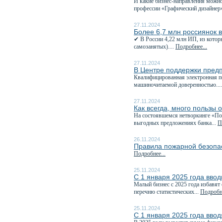
И какие бизнес-направления можно
профессии «Графический дизайнер»
27.11.2024
Более 6,7 млн россиянок 
✔ В России 4,22 млн ИП, из котор
самозанятых)....
Подробнее...
27.11.2024
В Центре поддержки пред
Квалифицированная электронная п
машиночитаемой доверенностью...
27.11.2024
Как всегда, много пользы 
На состоявшемся нетворкинге «Пол
выгодных предложениях банка...
П
26.11.2024
Правила пожарной безопас
Подробнее...
25.11.2024
С 1 января 2025 года ввод
Малый бизнес с 2025 года избавят 
перечню статистических...
Подробне
25.11.2024
С 1 января 2025 года ввод