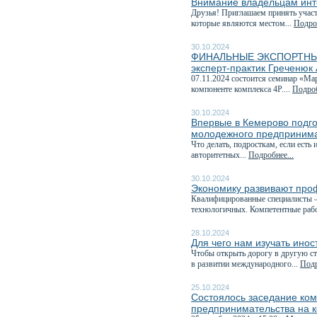
Внимание владельцам инт
Друзья! Приглашаем принять учас
которые являются местом...
Подроб
30.10.2024
ФИНАЛЬНЫЕ ЭКСПОРТНЫЕ 
эксперт-практик Греченюк
07.11.2024 состоится семинар «М
компоненте комплекса 4P....
Подроб
30.10.2024
Впервые в Кемерово подг
молодежного предпринима
Что делать, подросткам, если есть
авторитетных...
Подробнее...
30.10.2024
Экономику развивают про
Квалифицированные специалисты —
технологичных. Компетентные рабо
28.10.2024
Для чего нам изучать ино
Чтобы открыть дорогу в другую ст
в развитии международного...
Подр
25.10.2024
Состоялось заседание ком
предпринимательства на к