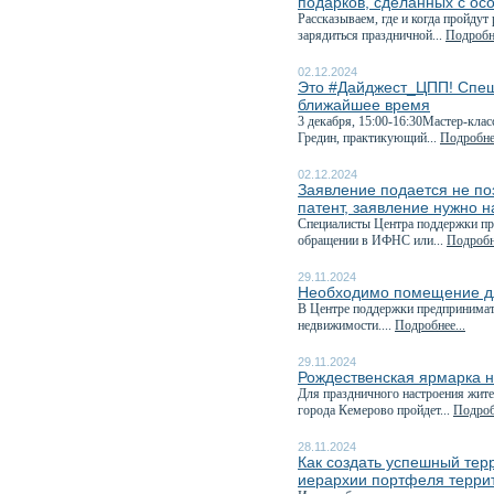
подарков, сделанных с ос
Рассказываем, где и когда пройдут
зарядиться праздничной...
Подробне
02.12.2024
Это #Дайджест_ЦПП! Спеш
ближайшее время
3 декабря, 15:00-16:30Мастер-клас
Гредин, практикующий...
Подробнее
02.12.2024
Заявление подается не поз
патент, заявление нужно н
Специалисты Центра поддержки пре
обращении в ИФНС или...
Подробне
29.11.2024
Необходимо помещение дл
В Центре поддержки предпринимат
недвижимости....
Подробнее...
29.11.2024
Рождественская ярмарка н
Для праздничного настроения жите
города Кемерово пройдет...
Подроб
28.11.2024
Как создать успешный тер
иерархии портфеля терри