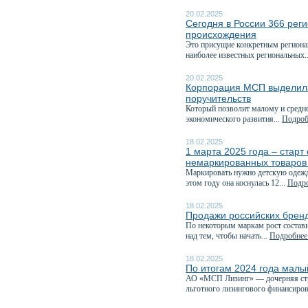
20.02.2025
Сегодня в России 366 рег
происхождения
Это присущие конкретным регионам
наиболее известных региональных.
20.02.2025
Корпорация МСП выделила
поручительств
Который позволит малому и средне
экономического развития...
Подробн
18.02.2025
1 марта 2025 года – стар
немаркированных товаров
Маркировать нужно детскую одежду
этом году она коснулась 12...
Подро
18.02.2025
Продажи российских бренд
По некоторым маркам рост состави
над тем, чтобы начать...
Подробнее.
18.02.2025
По итогам 2024 года малы
АО «МСП Лизинг» — дочерняя стр
льготного лизингового финансиров