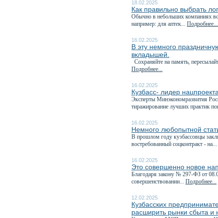
18.02.2025
Как правильно выбрать ло
Обычно в небольших компаниях все
например: для аптек...
Подробнее...
16.02.2025
В эту немного праздничну
вкладышей.
Сохраняйте на память, пересылайте
Подробнее...
16.02.2025
Кузбасс- лидер нацпроект
Эксперты Минэкономразвития Росс
тиражирование лучших практик по
16.02.2025
Немного любопытной стати
В прошлом году кузбассовцы закл
востребованный соцконтракт - на..
16.02.2025
Это совершенно новое на
Благодаря закону № 297-ФЗ от 08.
совершенствовании...
Подробнее...
12.02.2025
Кузбасских предпринимате
расширить рынки сбыта и 