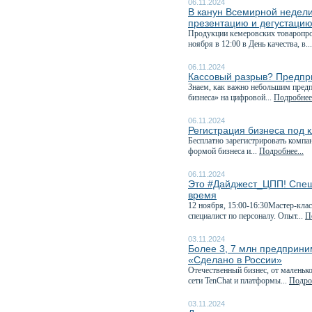
06.11.2024
В канун Всемирной недели
презентацию и дегустацию.
Продукции кемеровских товаропрои
ноября в 12:00 в День качества, в..
06.11.2024
Кассовый разрыв? Предпри
Знаем, как важно небольшим пред
бизнеса» на цифровой...
Подробнее.
06.11.2024
Регистрация бизнеса под 
Бесплатно зарегистрировать компа
формой бизнеса и...
Подробнее...
06.11.2024
Это #Дайджест_ЦПП! Спеш
время
12 ноября, 15:00-16:30Мастер-кла
специалист по персоналу. Опыт...
П
03.11.2024
Более 3, 7 млн предприни
«Сделано в России»
Отечественный бизнес, от маленьк
сети TenChat и платформы...
Подроб
03.11.2024