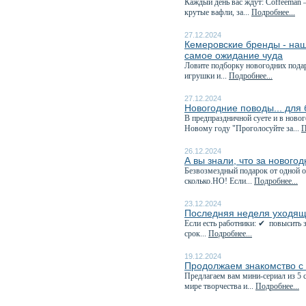
Каждый день вас ждут: Coffeeman 
крутые вафли, за...
Подробнее...
27.12.2024
Кемеровские бренды - наш
самое ожидание чуда
Ловите подборку новогодних пода
игрушки и...
Подробнее...
27.12.2024
Новогодние поводы... для
В предпраздничной суете и в ново
Новому году "Проголосуйте за...
П
26.12.2024
А вы знали, что за нового
Безвозмездный подарок от одной о
сколько.НО! Если...
Подробнее...
23.12.2024
Последняя неделя уходяще
Если есть работники: ✔ повысить з
срок...
Подробнее...
19.12.2024
Продолжаем знакомство с
Предлагаем вам мини-сериал из 
мире творчества и...
Подробнее...