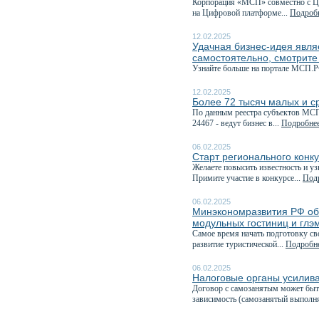
Корпорация «МСП» совместно с Це
на Цифровой платформе...
Подробн
12.02.2025
Удачная бизнес-идея явля
самостоятельно, смотрите
Узнайте больше на портале МСП.Р
12.02.2025
Более 72 тысяч малых и с
По данным реестра субъектов МСП,
24467 - ведут бизнес в...
Подробнее
06.02.2025
Старт регионального конк
Желаете повысить известность и у
Примите участие в конкурсе...
Подр
06.02.2025
Минэкономразвития РФ объ
модульных гостиниц и глэ
Самое время начать подготовку с
развитие туристической...
Подробне
06.02.2025
Налоговые органы усилива
Договор с самозанятым может быт
зависимость (самозанятый выполня