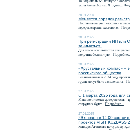
То национальный конкурс в област
услуг более 3-х лет. Что дает...
Подр
29.01.2025
Меняется порядок регистр
Поставить на учёт кассовый аппара
перерегистрация кассового...
Подро
28.01.2025
При регистрации ИП или О
заниматься.
Для этого используются специаль
получить бесплатную...
Подробнее.
28.01.2025
«Хрустальный компас» – в
российского общества
Реализованные в 2024 году проект
групп могут быть заявлены на...
По
27.01.2025
С 1 марта 2025 года для с
Машиночитаемая доверенность – ц
сотрудник будет...
Подробнее...
27.01.2025
29 января в 14:00 состоит
проектов VISIT KUZBASS 
Конкурс Агентства по туризму Куз