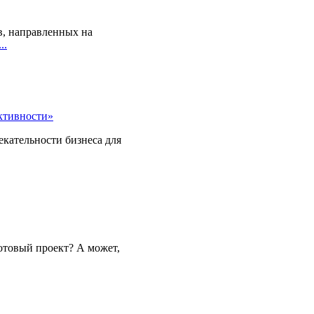
, направленных на
..
ктивности»
екательности бизнеса для
отовый проект? А может,