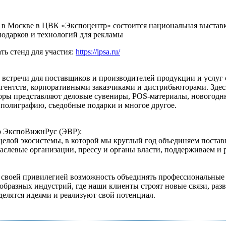
я в Москве в ЦВК «Экспоцентр» состоится национальная выста
подарков и технологий для рекламы
ть стенд для участия:
https://ipsa.ru/
о встречи для поставщиков и производителей продукции и услуг
гентств, корпоративными заказчиками и дистрибьюторами. Здес
оры представляют деловые сувениры, POS-материалы, новогод
полиграфию, съедобные подарки и многое другое.
р ЭкспоВижнРус (ЭВР):
 целой экосистемы, в которой мы круглый год объединяем поста
раслевые организации, прессу и органы власти, поддерживаем и 
своей привилегией возможность объединять профессиональные
образных индустрий, где наши клиенты строят новые связи, разв
делятся идеями и реализуют свой потенциал.