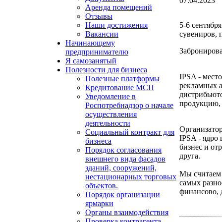
07.04.2023
Аренда помещений
Отзывы
5-6 сентябр
Наши достижения
сувениров, 
Вакансии
Начинающему
Забронирова
предпринимателю
Я самозанятый
Полезности для бизнеса
IPSA - мест
Полезные платформы
рекламных а
Кредитование МСП
дистрибьют
Уведомление в
продукцию, 
Роспотребнадзор о начале
осуществления
деятельности
Организато
Социальный контракт для
IPSA - ядро
бизнеса
бизнес и от
Порядок согласования
друга.
внешнего вида фасадов
зданий, сооружений,
Мы считаем 
нестационарных торговых
самых разно
объектов.
финансово, 
Порядок организации
ярмарки
Органы взаимодействия
Проверка контрагента