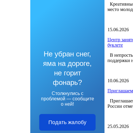
Креативные 
место молод
15.06.2026
Центр занят
буклете
Не убран снег,
В непростых
поддержки н
яма на дороге,
не горит
10.06.2026
фонарь?
Приглашаем 
Столкнулись с
проблемой — сообщите
Приглашаем 
о ней!
России отме
Подать жалобу
25.05.2026