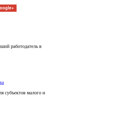
oogle+
чший работодатель в
ва
я субъектов малого и