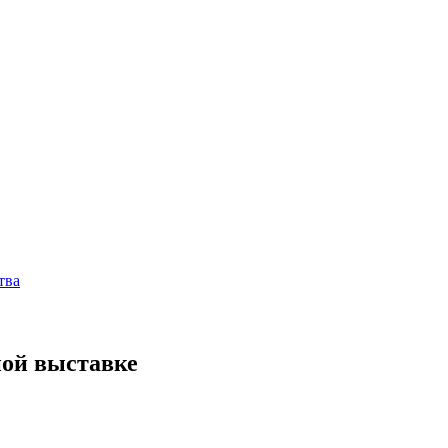
тва
ной выставке