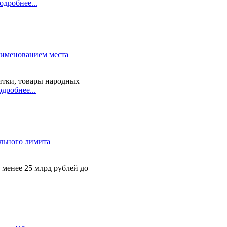
одробнее...
аименованием места
итки, товары народных
дробнее...
льного лимита
 менее 25 млрд рублей до