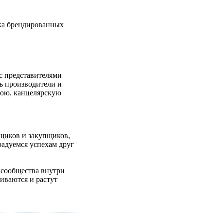
вка брендированных
 с представителями
ь производители и
нюю, канцелярскую
вщиков и закупщиков,
радуемся успехам друг
 сообщества внутри
иваются и растут