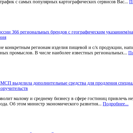
трафик с самых популярных картографических сервисов Вас...
П
оссии 366 региональных брендов с географическим указанием/н
ния
е конкретным регионам изделия пищевой и с/х продукции, нап
ных промыслов. В числе наиболее известных региональных...
По
МСП выделила дополнительные средства для продления специа
поручительств
волит малому и среднему бизнесу в сфере гостиниц привлечь не
года. Об этом министр экономического развития...
Подробнее...