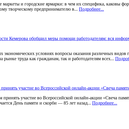
маркеты и городские ярмарки: в чем их специфика, каковы фор
ому творческому предпринимателю в...
Подробнее...
ости Кемерова обобщил меры помощи работодателям: вся инфор
 экономических условиях вопросы оказания различных видов 
а рынке труда как гражданам, так и работодателям всех...
Подроб
принять участие во Всероссийской онлайн-акции «Свеча памят
принять участие во Всероссийской онлайн-акции «Свеча памят
чается День памяти и скорби — 85 лет назад...
Подробнее...