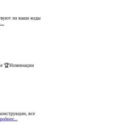
твуют ли ваши коды
..
ове 🏆Номинации
конструкции, все
обнее...