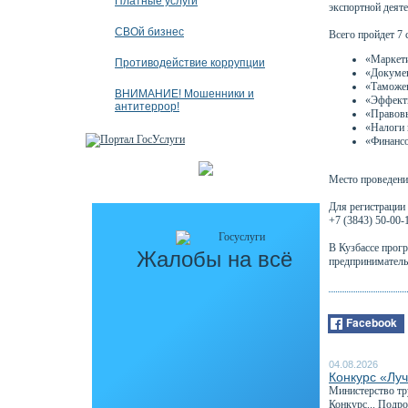
Платные услуги
экспортной деяте
СВОй бизнес
Всего пройдет 7 
«Маркети
Противодействие коррупции
«Докумен
«Таможен
ВНИМАНИЕ! Мошенники и
«Эффекти
антитеррор!
«Правовы
«Налоги 
«Финансо
Место проведения
Для регистрации 
+7 (3843) 50-00-
В Кузбассе прог
Жалобы на всё
предприниматель
Facebook
04.08.2026
Конкурс «Луч
Министерство тру
Конкурс...
Подроб