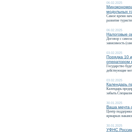
06.02.2025
Минэкономра
модульных г
Самое время нач
развитие туристи
06.02.2025
Налоговые ор
Договор с самоз
зависимость (са
03.02.2025
Порядка 10 и
оператором 
Государство буд
действующие мех
03.02.2025
Календарь п
Календарь предп
забыть.Специали
30.01.2025
Ваша мечта о
Центр поддержки
ярмарках ваканси
30.01.2025
УФНС России