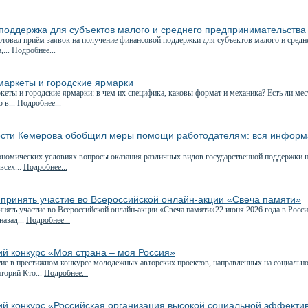
поддержка для субъектов малого и среднего предпринимательства
товал приём заявок на получение финансовой поддержки для субъектов малого и сред
,...
Подробнее...
маркеты и городские ярмарки
еты и городские ярмарки: в чем их специфика, каковы формат и механика? Есть ли ме
 в...
Подробнее...
ости Кемерова обобщил меры помощи работодателям: вся информ
номических условиях вопросы оказания различных видов государственной поддержки на
всех...
Подробнее...
принять участие во Всероссийской онлайн-акции «Свеча памяти»
ять участие во Всероссийской онлайн-акции «Свеча памяти»22 июня 2026 года в Росси
назад...
Подробнее...
ий конкурс «Моя страна – моя Россия»
е в престижном конкурсе молодежных авторских проектов, направленных на социально
торий Кто...
Подробнее...
ий конкурс «Российская организация высокой социальной эффекти