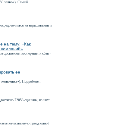
50 заявок). Самый
сосредоточиться на наращивании и
е на тему: «Как
х компаний»
зводственная кооперация и сбыт»
ировать ее
 экономика»).
Подробнее...
достигло 72053 единицы, из них:
ускаете качественную продукцию?