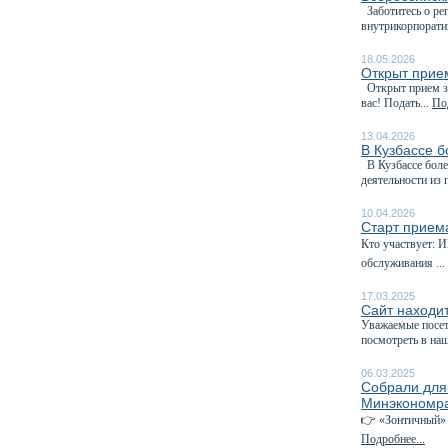
Заботитесь о реп
внутрикорпорати
18.05.2026
Открыт прие
Открыт прием за
вас! Подать...
Под
13.04.2026
В Кузбассе 
В Кузбассе боле
деятельности из 
10.04.2026
Старт приема
Кто участвует: 
обслуживания ...
17.03.2025
Сайт находит
Уважаемые посет
посмотреть в на
06.03.2025
Собрали для
Минэкономра
👉 «Зонтичный» 
Подробнее...