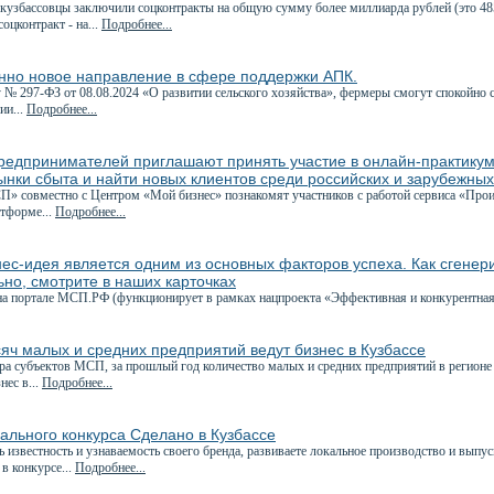
кузбассовцы заключили соцконтракты на общую сумму более миллиарда рублей (это 48
оцконтракт - на...
Подробнее...
нно новое направление в сфере поддержки АПК.
 № 297-ФЗ от 08.08.2024 «О развитии сельского хозяйства», фермеры смогут спокойно 
ии...
Подробнее...
редпринимателей приглашают принять участие в онлайн-практикум
ынки сбыта и найти новых клиентов среди российских и зарубежны
» совместно с Центром «Мой бизнес» познакомят участников с работой сервиса «Прои
тформе...
Подробнее...
ес-идея является одним из основных факторов успеха. Как сгенер
но, смотрите в наших карточках
на портале МСП.РФ (функционирует в рамках нацпроекта «Эффективная и конкурентная
яч малых и средних предприятий ведут бизнес в Кузбассе
ра субъектов МСП, за прошлый год количество малых и средних предприятий в регионе 
нес в...
Подробнее...
ального конкурса Сделано в Кузбассе
 известность и узнаваемость своего бренда, развиваете локальное производство и вып
в конкурсе...
Подробнее...