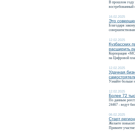
В прошлом году 
востребованный с
16.02.2025
Это соверше
Благодаря закону
совершенствован
12.02.2025
Кузбасских п
расширить р
Корпорация «МСП
на Цифровой пла
12.02.2025
Удачная бизн
самостоятель
Узнайте больше 
12.02.2025
Более 72 тыс
По данным реест
24467 - ведут биз
06.02.2025
Старт регион
Желаете повысить
Примите участие 