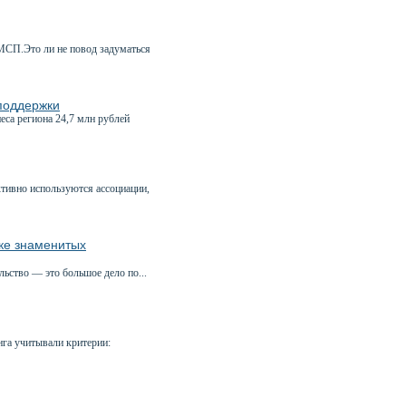
 МСП.Это ли не повод задуматься
 поддержки
а региона 24,7 млн рублей
ктивно используются ассоциации,
ике знаменитых
льство — это большое дело по...
га учитывали критерии: