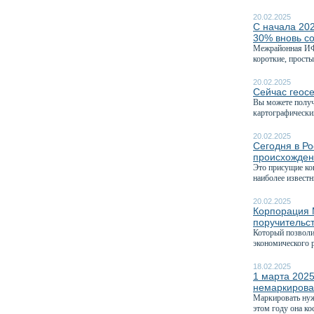
20.02.2025
С начала 202
30% вновь с
Межрайонная ИФН
короткие, просты
20.02.2025
Сейчас геос
Вы можете получ
картографических
20.02.2025
Сегодня в Р
происхожде
Это присущие ко
наиболее извест
20.02.2025
Корпорация 
поручительс
Который позволит
экономического р
18.02.2025
1 марта 2025
немаркирова
Маркировать нуж
этом году она кос