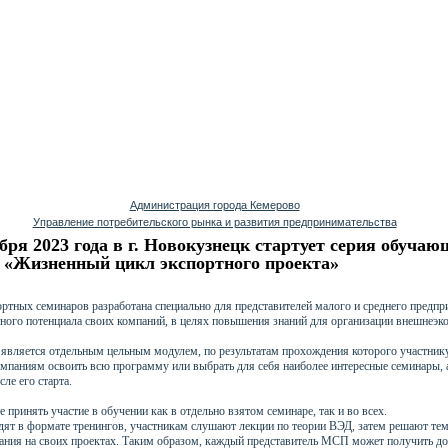
Администрация города Кемерово
Управление потребительского рынка и развития предпринимательства
ября 2023 года в г. Новокузнецк стартует серия обуча
 «Жизненный цикл экспортного проекта»
ртных семинаров разработана специально для представителей малого и среднего предпр
тного потенциала своих компаний, в целях повышения знаний для организации внешнеэк
является отдельным цельным модулем, по результатам прохождения которого участнику
омпаниям освоить всю программу или выбрать для себя наиболее интересные семинары, 
ле его старта.
е принять участие в обучении как в отдельно взятом семинаре, так и во всех.
ят в формате тренингов, участникам слушают лекции по теории ВЭД, затем решают те
дания на своих проектах. Таким образом, каждый представитель МСП может получить до