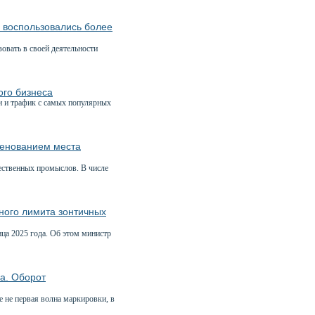
и воспользовались более
вать в своей деятельности
ого бизнеса
и и трафик с самых популярных
менованием места
ественных промыслов. В числе
ного лимита зонтичных
нца 2025 года. Об этом министр
ма. Оборот
 не первая волна маркировки, в