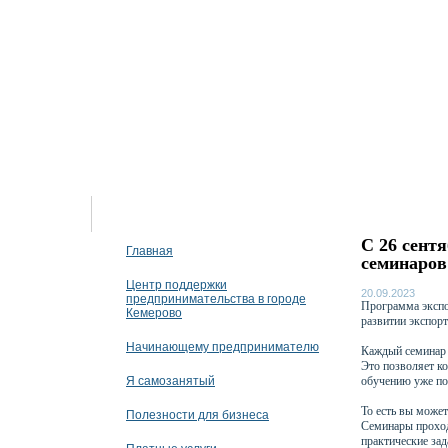
06 августа 2026
С 26 сент
Главная
семинаров
Центр поддержки
20.09.2023
предпринимательства в городе
Программа экспо
Кемерово
развитии экспор
Начинающему предпринимателю
Каждый семинар 
Это позволяет к
Я самозанятый
обучению уже пос
То есть вы может
Полезности для бизнеса
Семинары проход
практические за