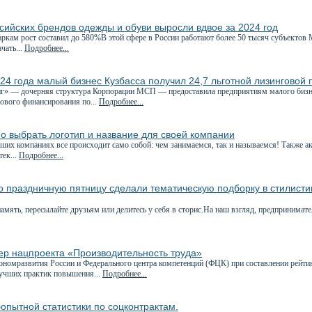
сийских брендов одежды и обуви выросли вдвое за 2024 год
ркам рост составил до 580%В этой сфере в России работают более 50 тысяч субъектов
чать...
Подробнее...
24 года малый бизнес Кузбасса получил 24,7 льготной лизинговой
 — дочерняя структура Корпорации МСП — предоставила предприятиям малого бизнес
гового финансирования по...
Подробнее...
о выбрать логотип и название для своей компании
ших компаниях все происходит само собой: чем занимаемся, так и называемся! Также а
тек...
Подробнее...
о праздничную пятницу сделали тематическую подборку в стилист
мять, пересылайте друзьям или делитесь у себя в сторис.На наш взгляд, предпринимате
ер нацпроекта «Производительность труда»
номразвития России и Федерального центра компетенций (ФЦК) при составлении рейтин
учших практик повышения...
Подробнее...
опытной статистики по соцконтрактам.