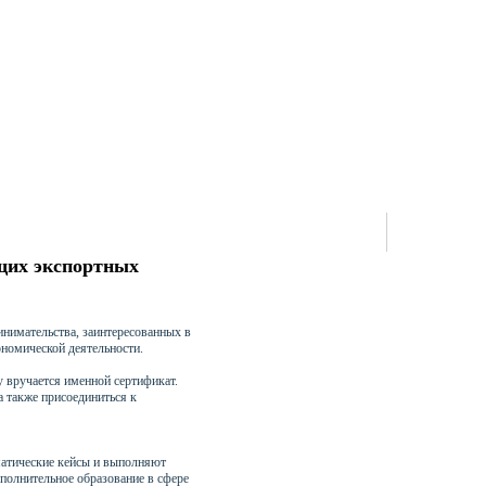
ющих экспортных
инимательства, заинтересованных в
ономической деятельности.
 вручается именной сертификат.
а также присоединиться к
матические кейсы и выполняют
полнительное образование в сфере