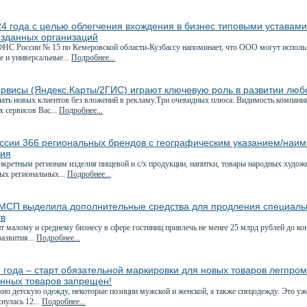
4 года с целью облегчения вхождения в бизнес типовыми уставам
озданных организаций
С России № 15 по Кемеровской области-Кузбассу напоминает, что ООО могут использо
е и универсальные...
Подробнее...
ервисы (Яндекс.Карты/2ГИС) играют ключевую роль в развитии люб
ать новых клиентов без вложений в рекламу.Три очевидных плюса: Видимость компани
 сервисов Вас...
Подробнее...
оссии 366 региональных брендов с географическим указанием/наи
ния
нкретным регионам изделия пищевой и с/х продукции, напитки, товары народных худож
ных региональных...
Подробнее...
МСП выделила дополнительные средства для продления специаль
тв
 малому и среднему бизнесу в сфере гостиниц привлечь не менее 25 млрд рублей до ко
азвития...
Подробнее...
 года – старт обязательной маркировки для новых товаров легпро
нных товаров запрещен!
но детскую одежду, некоторые позиции мужской и женской, а также спецодежду. Это уже
нулась 12...
Подробнее...