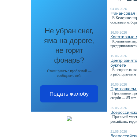
04.08.2026
Финансовая 
В Кемерове стар
основании отбора
Не убран снег,
16.06.2026
Креативные 
яма на дороге,
Креативные марк
предпринимателю
не горит
15.06.2026
фонарь?
Центр занят
буклете
В непростых эко
Столкнулись с проблемой —
и работодателям 
сообщите о ней!
10.06.2026
Приглашаем 
Подать жалобу
Приглашаем прин
скорби — 85 лет 
25.05.2026
Всероссийск
Принимай участи
российских терри
21.05.2026
Всероссийск