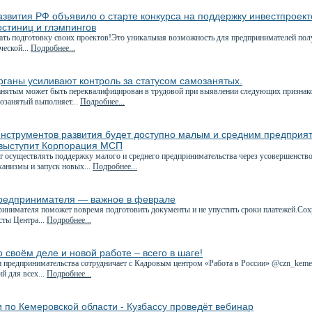
звития РФ объявило о старте конкурса на поддержку инвестпроект
остиниц и глэмпингов
ать подготовку своих проектов!Это уникальная возможность для предпринимателей по
ческой...
Подробнее...
ганы усиливают контроль за статусом самозанятых.
анятым может быть переквалифицирован в трудовой при выявлении следующих признак
мозанятый выполняет...
Подробнее...
нструментов развития будет доступно малым и средним предприяти
выступит Корпорация МСП
ет осуществлять поддержку малого и среднего предпринимательства через усовершенств
анизмы и запуск новых...
Подробнее...
редпринимателя — важное в феврале
ринимателя поможет вовремя подготовить документы и не упустить сроки платежей.Сох
сты Центра...
Подробнее...
 своём деле и новой работе – всего в шаге!
 предпринимательства сотрудничает с Кадровым центром «Работа в России» @czn_kemer
й для всех...
Подробнее...
 по Кемеровской области - Кузбассу проведёт вебинар