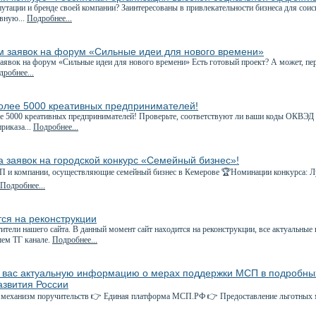
утации и бренде своей компании? Заинтересованы в привлекательности бизнеса для соис
вную...
Подробнее...
м заявок на форум «Сильные идеи для нового времени»
явок на форум «Сильные идеи для нового времени» Есть готовый проект? А может, пе
робнее...
более 5000 креативных предпринимателей!
е 5000 креативных предпринимателей! Проверьте, соответствуют ли ваши коды ОКВЭД
приказа...
Подробнее...
 заявок на городской конкурс «Семейный бизнес»!
ИП и компании, осуществляющие семейный бизнес в Кемерове 🏆Номинации конкурса: Л
Подробнее...
ся на реконструкции
ители нашего сайта. В данный момент сайт находится на реконструкции, все актуальные
шем ТГ канале.
Подробнее...
 вас актуальную информацию о мерах поддержки МСП в подробных
звития России
механизм поручительств 👉 Единая платформа МСП.РФ 👉 Предоставление льготных м