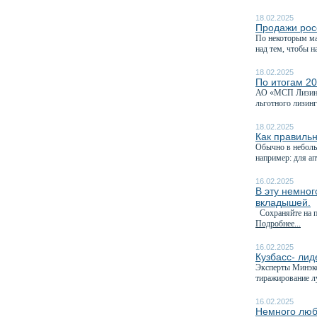
18.02.2025
Продажи рос
По некоторым ма
над тем, чтобы на
18.02.2025
По итогам 20
АО «МСП Лизинг»
льготного лизин
18.02.2025
Как правильн
Обычно в неболь
например: для ап
16.02.2025
В эту немног
вкладышей.
Сохраняйте на па
Подробнее...
16.02.2025
Кузбасс- лид
Эксперты Минэко
тиражирование л
16.02.2025
Немного люб