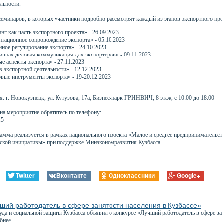
льности.
семинаров, в которых участники подробно рассмотрят каждый из этапов экспортного про
нг как часть экспортного проекта» - 26.09.2023
тационное сопровождение экспорта» - 05.10.2023
ное регулирование экспорта» - 24.10.2023
вная деловая коммуникация для экспортеров» - 09.11.2023
е аспекты экспорта» - 27.11.2023
в экспортной деятельности» - 12.12.2023
вые инструменты экспорта» - 19-20.12.2023
: г. Новокузнецк, ул. Кутузова, 17а, Бизнес-парк ГРИНВИЧ, 8 этаж, с 10:00 до 18:00
на мероприятие обратитесь по телефону:
15
рамма реализуется в рамках национального проекта «Малое и среднее предпринимательс
ской инициативы» при поддержке Минэкономразвития Кузбасса.
Twitter
Вконтакте
Одноклассники
Google+
ший работодатель в сфере занятости населения в Кузбассе»
да и социальной защиты Кузбасса объявил о конкурсе «Лучший работодатель в сфере за
нее...