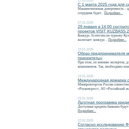
27.01.2025
С 1 марта 2025 года для с
Машиночитаемая доверенность – ц
сотрудник будет...
Подробнее...
27.01.2025
29 января в 14:00 состоит
проектов VISIT KUZBASS 
Конкурс Агентства по туризму Куз
включает: конкурс...
Подробнее...
23.01.2025
Образ предпринимателя м
приоритеты»
При этом, по мнению экспертов, д
компонентов. Так, необходимо изм
23.01.2025
Международная ярмарка о
Минпромторгом России совместно 
«Росконгресс», АО «Российский эк
23.01.2025
Льготная программа креди
Доступные кредиты банками будут 
Подробнее...
22.01.2025
Согласно исследованию Ф