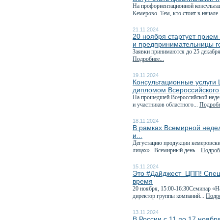
На профориентационной консультац
Кемерово. Тем, кто стоит в начале.
21.11.2024
20 ноября стартует прием 
и предпринимательницы г
Заявки принимаются до 25 декабря
Подробнее...
19.11.2024
Консультационные услуги
дипломом Всероссийского
На прошедшей Всероссийской неде
и участников областного...
Подробн
18.11.2024
В рамках Всемирной неде
и...
Дегустацию продукции кемеровских
лицах». Всемирный день...
Подробн
15.11.2024
Это #Дайджест_ЦПП! Спеш
время
20 ноября, 15:00-16:30Семинар «Н
директор группы компаний...
Подро
13.11.2024
В России с 11 по 17 нояб