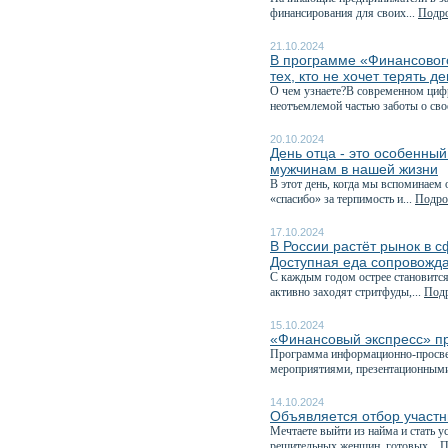
финансирования для своих...
Подро
21.10.2024
В программе «Финансовог
тех, кто не хочет терять д
О чем узнаете?В современном циф
неотъемлемой частью заботы о сво
20.10.2024
День отца - это особенны
мужчинам в нашей жизни
В этот день, когда мы вспоминаем 
«спасибо» за терпимость и...
Подроб
17.10.2024
В России растёт рынок в 
Доступная еда сопровожда
С каждым годом острее становится
активно заходят стритфуды,...
Подр
15.10.2024
«Финансовый экспресс» пр
Программа информационно-просвет
мероприятиями, презентационными
14.10.2024
Объявляется отбор участ
Мечтаете выйти из найма и стать
решительных женщин, готовых...
П