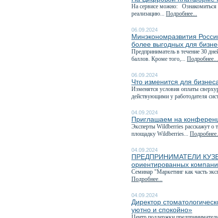
На сервисе можно: Ознакомиться 
реализацию...
Подробнее...
06.09.2024
Минэкономразвития России
более выгодных для бизне
Предприниматель в течение 30 дне
баллов. Кроме того,...
Подробнее...
06.09.2024
Что изменится для бизнеса
Изменятся условия оплаты сверхур
действующими у работодателя сис
04.09.2024
Приглашаем на конференц
Эксперты Wildberries расскажут о 
площадку Wildberries...
Подробнее.
04.09.2024
ПРЕДПРИНИМАТЕЛИ КУЗБАСС
ориентированных компан
Семинар "Маркетинг как часть эк
Подробнее...
04.09.2024
Директор стоматологическ
уютно и спокойно»
Центр поддержки предприниматель