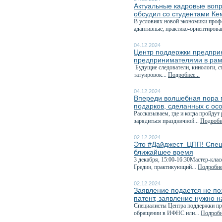
Актуальные кадровые вопр
обсудил со студентами Ке
В условиях новой экономики профе
адаптивные, практико-ориентирова
04.12.2024
Центр поддержки предприн
предпринимателями в рам
Будущие следователи, кинологи, с
татуировок...
Подробнее...
04.12.2024
Впереди волшебная пора п
подарков, сделанных с ос
Рассказываем, где и когда пройдут
зарядиться праздничной...
Подробне
02.12.2024
Это #Дайджест_ЦПП! Спеш
ближайшее время
3 декабря, 15:00-16:30Мастер-клас
Гредин, практикующий...
Подробнее
02.12.2024
Заявление подается не поз
патент, заявление нужно н
Специалисты Центра поддержки пре
обращении в ИФНС или...
Подробне