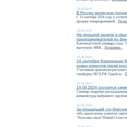
19.09.2024
В России запретили прода
С 15 сентября 2024 года, в соответ
продажу немаркированной...
Подро
18.09.2024
На прошлой неделе в Цен
предпринимателей по фин
Ключевой темой семинара стала: "
выступили: МКК...
Подробнее...
18.09.2024
24 сентября Корпорация М
новых клиентов среди рос
Участникам практикума расскажут
платформу МСП.РФ. Одной из...
П
16.09.2024
19.09.2024 состоится семи
Семинар, подробно рассказывающи
конъюнктуры выбранного зарубежн
16.09.2024
За прошедший год благода
себе, нашли новых клиентов, парт
"Полезные связи"/Новый Сезон отм