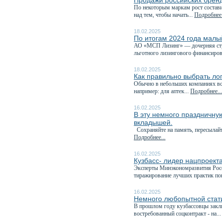
Продажи российских бренд
По некоторым маркам рост состави
над тем, чтобы начать...
Подробнее.
18.02.2025
По итогам 2024 года малы
АО «МСП Лизинг» — дочерняя стр
льготного лизингового финансиров
18.02.2025
Как правильно выбрать ло
Обычно в небольших компаниях все
например: для аптек...
Подробнее...
16.02.2025
В эту немного праздничну
вкладышей.
Сохраняйте на память, пересылайте
Подробнее...
16.02.2025
Кузбасс- лидер нацпроект
Эксперты Минэкономразвития Росс
тиражирование лучших практик по
16.02.2025
Немного любопытной стати
В прошлом году кузбассовцы закл
востребованный соцконтракт - на..