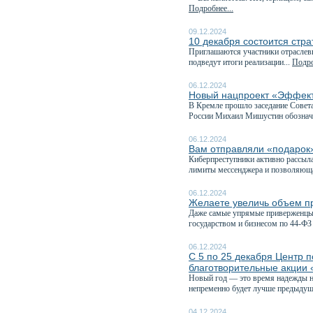
Подробнее...
09.12.2024
10 декабря состоится стра
Приглашаются участники отраслевы
подведут итоги реализации...
Подро
06.12.2024
Новый нацпроект «Эффекти
В Кремле прошло заседание Совета
России Михаил Мишустин обознач
06.12.2024
Вам отправляли «подаро
Киберпреступники активно рассыл
лимиты мессенджера и позволяюща
06.12.2024
Желаете увеличь объем пр
Даже самые упрямые приверженцы 
государством и бизнесом по 44-ФЗ 
06.12.2024
С 5 по 25 декабря Центр 
благотворительные акции 
Новый год — это время надежды на
непременно будет лучше предыдуще
04.12.2024