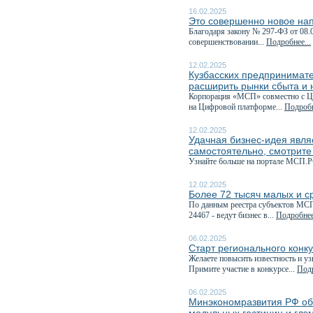
16.02.2025
Это совершенно новое на
Благодаря закону № 297-ФЗ от 08.
совершенствовании...
Подробнее...
12.02.2025
Кузбасских предпринимате
расширить рынки сбыта и 
Корпорация «МСП» совместно с Це
на Цифровой платформе...
Подробн
12.02.2025
Удачная бизнес-идея явля
самостоятельно, смотрите
Узнайте больше на портале МСП.Р
12.02.2025
Более 72 тысяч малых и с
По данным реестра субъектов МСП,
24467 - ведут бизнес в...
Подробнее
06.02.2025
Старт регионального конк
Желаете повысить известность и у
Примите участие в конкурсе...
Подр
06.02.2025
Минэкономразвития РФ объ