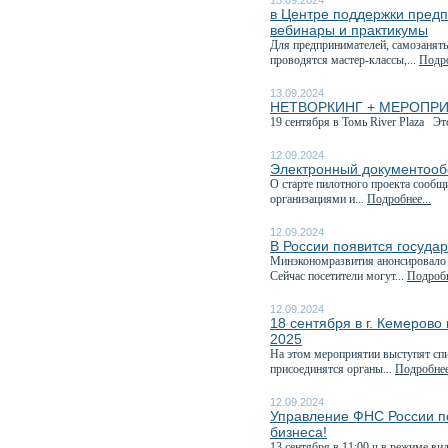
13.09.2024
в Центре поддержки предп
вебинары и практикумы
Для предпринимателей, самозанятых
проводятся мастер-классы,...
Подро
13.09.2024
НЕТВОРКИНГ + МЕРОПРИЯТИ
19 сентября в Томь River Plaza Эт
12.09.2024
Электронный документообо
О старте пилотного проекта сообщ
организациями и...
Подробнее...
12.09.2024
В России появится госуда
Минэкономразвития анонсировало э
Сейчас посетители могут...
Подробн
12.09.2024
18 сентября в г. Кемеров
2025
На этом мероприятии выступят спи
присоединятся органы...
Подробнее
12.09.2024
Управление ФНС России по
бизнеса!
13 сентября в 11:00 ч в режиме в