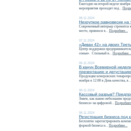
Ежегодно на второй неделе ноября
мероприятия проходят под...
Подро
08.11.2024
Нехрупкое равновесие на
Современный интерьер стремится к
место, привнося в...
Подробнее...
07.11.2024
«Диван 42» на двоих Трет
Центр поддержки предприниматель
семьи». Стильный и...
Подробнее..
06.11.2024
В канун Всемирной недели
презентацию и дегустацию.
Продукции кемеровских товаропрои
ноября в 12:00 в День качества, в..
06.11.2024
Кассовый разрыв? Предпри
Знаем, как важно небольшим пред
бизнеса» на цифровой...
Подробнее.
06.11.2024
Регистрация бизнеса под 
Бесплатно зарегистрировать компа
формой бизнеса и...
Подробнее...