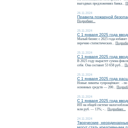
выгодных предложениях банка...
П
26.11.2024
Правила пожарной безопас
Подробнее...
25.11.2024
С 1 января 2025 года ввод
Малый бизнес с 2025 года избавят 
перечню статистических...
Подробне
25.11.2024
С 1 января 2025 года ввод
В 2025 году вырастет сумма фикси
себя. Она составит 53 658 руб....
По
25.11.2024
С 1 января 2025 года рас
Новые лимиты «упрощёнки»: - по д
основных средств — 200...
Подробн
25.11.2024
С 1 января 2025 года вво
ИП на общей системе налогообложе
млн руб. — 13%; -...
Подробнее...
24.11.2024
Творческие, неординарные
могут стать креативными 