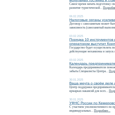
модульных гостиниц и глэ
Самое время начать подготовку с
развитие туристической...
Подробне
06.02.2025
Налоговые органы усилива
Договор с самозанятым может быт
зависимость (самозанятый выполня
03.02.2025
Порядка 10 инструментов 
оператором выступит Кор
Государство будет осуществлять п
действующие механизмы и запуск 
03.02.2025
Календарь предпринимате
Календарь предпринимателя поможе
забыть.Специалисты Центра...
Подр
30.01.2025
Ваша мечта о своём деле и
Центр поддержки предпринимательс
ярмарках вакансий для всех...
Подр
30.01.2025
УФНС России по Кемеровск
C участием уполномоченного по пр
индивидуальных...
Подробнее...