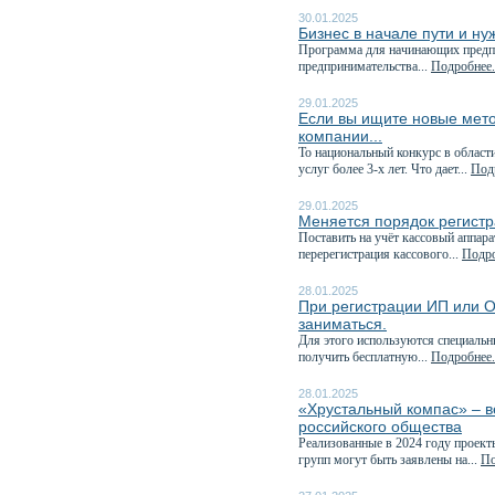
30.01.2025
Бизнес в начале пути и н
Программа для начинающих предп
предпринимательства...
Подробнее.
29.01.2025
Если вы ищите новые мето
компании...
То национальный конкурс в област
услуг более 3-х лет. Что дает...
Подр
29.01.2025
Меняется порядок регистр
Поставить на учёт кассовый аппара
перерегистрация кассового...
Подро
28.01.2025
При регистрации ИП или О
заниматься.
Для этого используются специаль
получить бесплатную...
Подробнее.
28.01.2025
«Хрустальный компас» – в
российского общества
Реализованные в 2024 году проект
групп могут быть заявлены на...
По