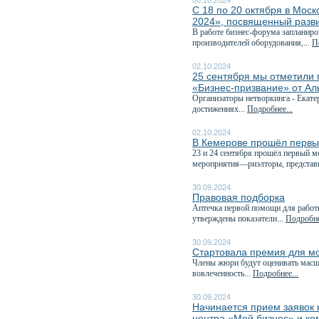
06.10.2024
С 18 по 20 октября в Мо
2024», посвященный разв
В работе бизнес-форума запланиро
производителей оборудования,...
П
02.10.2024
25 сентября мы отметили 
«Бизнес-призвание» от А
Организаторы нетворкинга - Екате
достижениях...
Подробнее...
02.10.2024
В Кемерове прошёл первы
23 и 24 сентября прошёл первый 
мероприятия—риэлторы, представи
30.09.2024
Правовая подборка
Аптечка первой помощи для работн
утверждены показатели...
Подробне
30.09.2024
Стартовала премия для м
Члены жюри будут оценивать масшт
вовлеченность...
Подробнее...
30.09.2024
Начинается прием заявок н
центра «Мой бизнес» и ко