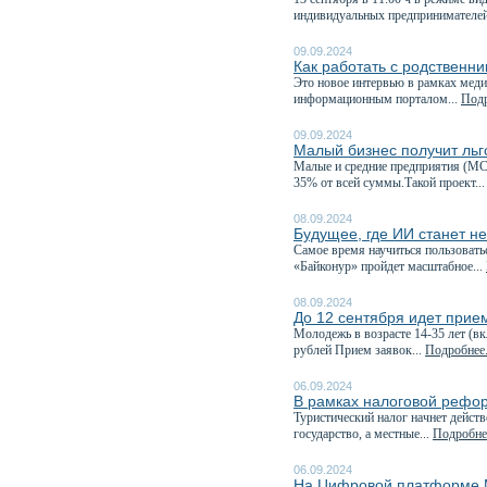
индивидуальных предпринимателей
09.09.2024
Как работать с родственн
Это новое интервью в рамках меди
информационным порталом...
Подр
09.09.2024
Малый бизнес получит ль
Малые и средние предприятия (МС
35% от всей суммы.Такой проект..
08.09.2024
Будущее, где ИИ станет н
Самое время научиться пользовать
«Байконур» пройдет масштабное...
08.09.2024
До 12 сентября идет прие
Молодежь в возрасте 14-35 лет (в
рублей Прием заявок...
Подробнее.
06.09.2024
В рамках налоговой рефор
Туристический налог начнет дейст
государство, а местные...
Подробнее
06.09.2024
На Цифровой платформе М