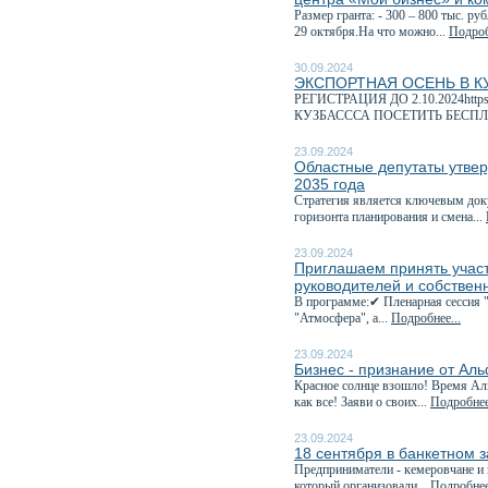
Размер гранта: - 300 – 800 тыс. р
29 октября.На что можно...
Подроб
30.09.2024
ЭКСПОРТНАЯ ОСЕНЬ В К
РЕГИСТРАЦИЯ ДО 2.10.2024http
КУЗБАСССА ПОСЕТИТЬ БЕСПЛ
23.09.2024
Областные депутаты утвер
2035 года
Стратегия является ключевым док
горизонта планирования и смена...
23.09.2024
Приглашаем принять учас
руководителей и собствен
В программе:✔ Пленарная сессия 
"Атмосфера", а...
Подробнее...
23.09.2024
Бизнес - признание от Ал
Красное солнце взошло! Время Аль
как все! Заяви о своих...
Подробнее
23.09.2024
18 сентября в банкетном 
Предприниматели - кемеровчане и 
который организовали...
Подробнее