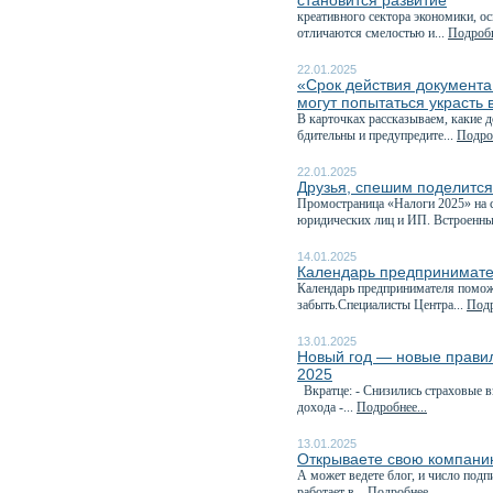
становится развитие
креативного сектора экономики, о
отличаются смелостью и...
Подробн
22.01.2025
«Срок действия документа
могут попытаться украсть
В карточках рассказываем, какие д
бдительны и предупредите...
Подроб
22.01.2025
Друзья, спешим поделитс
Промостраница «Налоги 2025» на с
юридических лиц и ИП. Встроенны
14.01.2025
Календарь предпринимате
Календарь предпринимателя поможе
забыть.Специалисты Центра...
Подр
13.01.2025
Новый год — новые правила
2025
Вкратце: - Снизились страховые 
дохода -...
Подробнее...
13.01.2025
Открываете свою компани
А может ведете блог, и число под
работает в...
Подробнее...