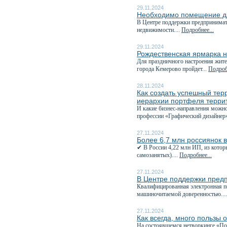
29.11.2024
Необходимо помещение дл
В Центре поддержки предпринимат
недвижимости....
Подробнее...
29.11.2024
Рождественская ярмарка н
Для праздничного настроения жите
города Кемерово пройдет...
Подроб
28.11.2024
Как создать успешный тер
иерархии портфеля терри
И какие бизнес-направления можно
профессии «Графический дизайнер»
27.11.2024
Более 6,7 млн россиянок 
✔ В России 4,22 млн ИП, из котор
самозанятых)....
Подробнее...
27.11.2024
В Центре поддержки пред
Квалифицированная электронная п
машиночитаемой доверенностью...
27.11.2024
Как всегда, много пользы 
На состоявшемся нетворкинге «Пол