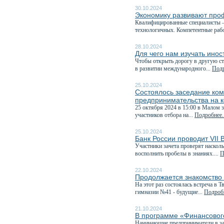
30.10.2024
Экономику развивают про
Квалифицированные специалисты —
технологичных. Компетентные рабо
28.10.2024
Для чего нам изучать ино
Чтобы открыть дорогу в другую ст
в развитии международного...
Подр
25.10.2024
Состоялось заседание ком
предпринимательства на к
25 октября 2024 в 15:00 в Малом 
участников отбора на...
Подробнее..
25.10.2024
Банк России проводит VII
Участники зачета проверят наскол
восполнить пробелы в знаниях....
П
22.10.2024
Продолжается знакомство
На этот раз состоялась встреча в
гимназии №41 - будущие...
Подробн
21.10.2024
В программе «Финансового
Начинающие предприниматели в зав