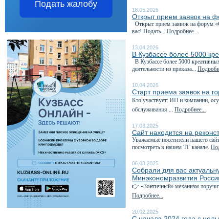
Подать жалобу
18.05.2026
Открыт прием заявок на 
Открыт прием заявок на форум «С
вас! Подать...
Подробнее...
13.04.2026
В Кузбассе более 5000 кр
В Кузбассе более 5000 креативны
деятельности из приказа...
Подробне
10.04.2026
Старт приема заявок на г
Кто участвует: ИП и компании, о
обслуживания ...
Подробнее...
17.03.2025
Сайт находится на реконс
Уважаемые посетители нашего сайт
посмотреть в нашем ТГ канале.
Под
06.03.2025
Собрали для вас актуаль
Минэкономразвития Росси
👉 «Зонтичный» механизм поручит
Подробнее...
20.02.2025
С начала 2024 года с цел