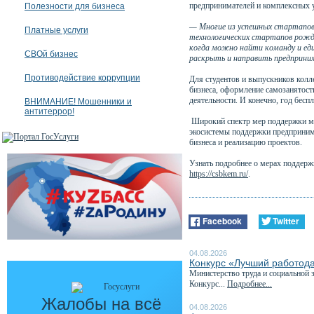
предпринимателей и комплексных ус
Полезности для бизнеса
— Многие из успешных стартапов 
Платные услуги
технологических стартапов рожда
когда можно найти команду и ед
СВОй бизнес
раскрыть и направить предприни
Противодействие коррупции
Для студентов и выпускников колл
бизнеса, оформление самозанятост
деятельности. И конечно, год бес
ВНИМАНИЕ! Мошенники и
антитеррор!
Широкий спектр мер поддержки мож
экосистемы поддержки предпринима
бизнеса и реализацию проектов.
Узнать подробнее о мерах поддерж
https://csbkem.ru/
.
Facebook
Twitter
04.08.2026
Конкурс «Лучший работода
Министерство труда и социальной 
Конкурс...
Подробнее...
Жалобы на всё
04.08.2026