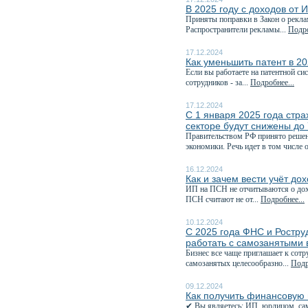
В 2025 году с доходов от 
Приняты поправки в Закон о рекла
Распространители рекламы...
Подро
17.12.2024
Как уменьшить патент в 20
Если вы работаете на патентной си
сотрудников - за...
Подробнее...
17.12.2024
С 1 января 2025 года стр
секторе будут снижены до
Правительством РФ принято решен
экономики. Речь идет в том числе о
16.12.2024
Как и зачем вести учёт до
ИП на ПСН не отчитываются о дохо
ПСН считают не от...
Подробнее...
10.12.2024
С 2025 года ФНС и Роструд
работать с самозанятыми 
Бизнес все чаще приглашает к сотр
самозанятых целесообразно...
Подр
09.12.2024
Как получить финансовую 
✔ Вы являетесь: ИП, юрлицом, сам