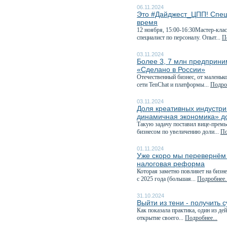
06.11.2024
Это #Дайджест_ЦПП! Спеш
время
12 ноября, 15:00-16:30Мастер-кла
специалист по персоналу. Опыт...
П
03.11.2024
Более 3, 7 млн предприни
«Сделано в России»
Отечественный бизнес, от маленьк
сети TenChat и платформы...
Подроб
03.11.2024
Доля креативных индустри
динамичная экономика» д
Такую задачу поставил вице-премь
бизнесом по увеличению доли...
По
01.11.2024
Уже скоро мы перевернём к
налоговая реформа
Которая заметно повлияет на бизне
с 2025 года (большая...
Подробнее..
31.10.2024
Выйти из тени - получить 
Как показала практика, один из д
открытие своего...
Подробнее...