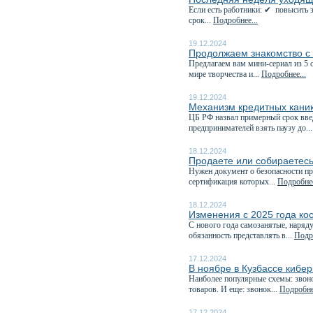
Если есть работники: ✔ повысить з
срок...
Подробнее...
19.12.2024
Продолжаем знакомство с
Предлагаем вам мини-сериал из 
мире творчества и...
Подробнее...
19.12.2024
Механизм кредитных каник
️ЦБ РФ назвал примерный срок вв
предпринимателей взять паузу до..
18.12.2024
Продаете или собираетесь
Нужен документ о безопасности пр
сертификация которых...
Подробнее
18.12.2024
Изменения с 2025 года ко
С нового года самозанятые, наряд
обязанность представлять в...
Подро
17.12.2024
В ноябре в Кузбассе кибе
Наиболее популярные схемы: звоно
товаров. И еще: звонок...
Подробнее
17.12.2024