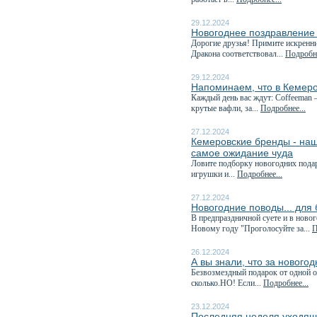
29.12.2024
Новогоднее поздравление
Дорогие друзья! Примите искренн
Дракона соответствовал...
Подробне
29.12.2024
Напоминаем, что в Кемеро
Каждый день вас ждут: Coffeeman 
крутые вафли, за...
Подробнее...
27.12.2024
Кемеровские бренды - наш
самое ожидание чуда
Ловите подборку новогодних пода
игрушки и...
Подробнее...
27.12.2024
Новогодние поводы... для
В предпраздничной суете и в ново
Новому году "Проголосуйте за...
П
26.12.2024
А вы знали, что за нового
Безвозмездный подарок от одной о
сколько.НО! Если...
Подробнее...
23.12.2024
Последняя неделя уходяще