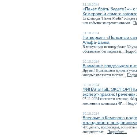
31.10.2024
«Пакет брать будете?» - 
Кемерово и самого зажига
Ее команда "Пакет Media" создает
или событие заиграют новыми...
По
31.10.2024
Нетворкинг «Полезные свя
Альфа-Банка
В минувшую пятницу более 30 учас
обстановке, без пафоса и...
Подробн
30.10.2024
Внимание владельцам инт
Друзья! Приглашаем принять учас
которые являются местом...
Подроб
30.10.2024
ФИНАЛЬНЫЕ ЭКСПОРТНЫЕ 
эксперт-практик Греченюк
07.11.2024 состоится семинар «М
компоненте комплекса 4P....
Подроб
30.10.2024
Впервые в Кемерово подг
молодежного предпринима
Что делать, подросткам, если есть
авторитетных...
Подробнее...