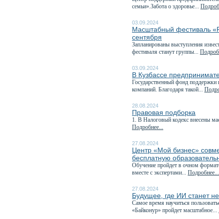
семьи».Забота о здоровье...
Подробн
03.09.2024
Масштабный фестиваль «Ру
сентября
Запланированы выступления извест
фестиваля станут группы...
Подробн
03.09.2024
В Кузбассе предпринимате
Государственный фонд поддержки 
компаний. Благодаря такой...
Подро
28.08.2024
Правовая подборка
1. В Налоговый кодекс внесены ма
Подробнее...
27.08.2024
Центр «Мой бизнес» совм
бесплатную образователь
Обучение пройдет в очном формате 
вместе с экспертами...
Подробнее...
27.08.2024
Будущее, где ИИ станет н
Самое время научиться пользовать
«Байконур» пройдет масштабное...