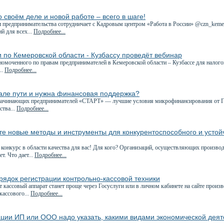
 своём деле и новой работе – всего в шаге!
 предпринимательства сотрудничает с Кадровым центром «Работа в России» @czn_kemer
й для всех...
Подробнее...
 по Кемеровской области - Кузбассу проведёт вебинар
номоченного по правам предпринимателей в Кемеровской области – Кузбассе для налог
..
Подробнее...
чале пути и нужна финансовая поддержка?
начинающих предпринимателей «СТАРТ» — лучшие условия микрофинансирования от Г
ства...
Подробнее...
е новые методы и инструменты для конкурентоспособного и устой
 конкурс в области качества для вас! Для кого? Организаций, осуществляющих произво
ет. Что дает...
Подробнее...
рядок регистрации контрольно-кассовой техники
т кассовый аппарат станет проще через Госуслуги или в личном кабинете на сайте прои
кассового...
Подробнее...
ации ИП или ООО надо указать, какими видами экономической деят