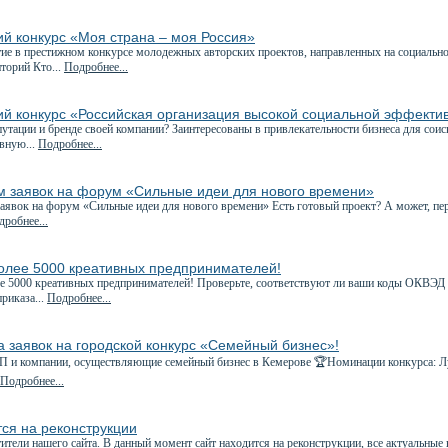
ий конкурс «Моя страна – моя Россия»
е в престижном конкурсе молодежных авторских проектов, направленных на социально
торий Кто...
Подробнее...
ий конкурс «Российская организация высокой социальной эффекти
утации и бренде своей компании? Заинтересованы в привлекательности бизнеса для соис
вную...
Подробнее...
м заявок на форум «Сильные идеи для нового времени»
явок на форум «Сильные идеи для нового времени» Есть готовый проект? А может, пе
робнее...
более 5000 креативных предпринимателей!
е 5000 креативных предпринимателей! Проверьте, соответствуют ли ваши коды ОКВЭД
приказа...
Подробнее...
 заявок на городской конкурс «Семейный бизнес»!
ИП и компании, осуществляющие семейный бизнес в Кемерове 🏆Номинации конкурса: Л
Подробнее...
ся на реконструкции
ители нашего сайта. В данный момент сайт находится на реконструкции, все актуальные