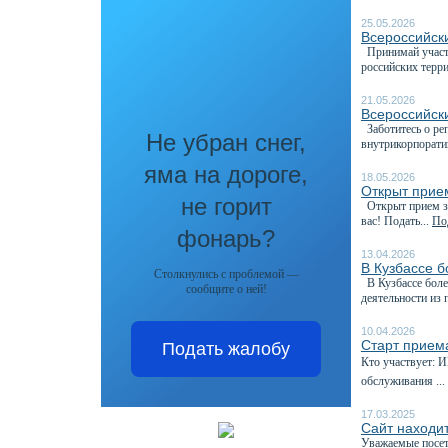
25.05.2026
Всероссийск
Принимай участи
российских терри
21.05.2026
Всероссийск
Заботитесь о реп
Не убран снег,
внутрикорпорати
яма на дороге,
18.05.2026
Открыт прие
не горит
Открыт прием за
вас! Подать...
Под
фонарь?
13.04.2026
В Кузбассе 
Столкнулись с проблемой —
В Кузбассе боле
сообщите о ней!
деятельности из 
10.04.2026
Старт приема
Подать жалобу
Кто участвует: 
обслуживания ...
17.03.2025
Сайт находит
Уважаемые посет