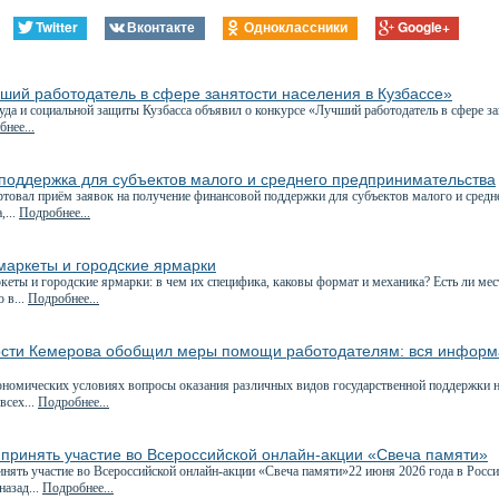
Twitter
Вконтакте
Одноклассники
Google+
ший работодатель в сфере занятости населения в Кузбассе»
да и социальной защиты Кузбасса объявил о конкурсе «Лучший работодатель в сфере за
нее...
поддержка для субъектов малого и среднего предпринимательства
товал приём заявок на получение финансовой поддержки для субъектов малого и сред
,...
Подробнее...
маркеты и городские ярмарки
еты и городские ярмарки: в чем их специфика, каковы формат и механика? Есть ли ме
 в...
Подробнее...
ости Кемерова обобщил меры помощи работодателям: вся информ
номических условиях вопросы оказания различных видов государственной поддержки на
всех...
Подробнее...
принять участие во Всероссийской онлайн-акции «Свеча памяти»
ять участие во Всероссийской онлайн-акции «Свеча памяти»22 июня 2026 года в Росси
назад...
Подробнее...