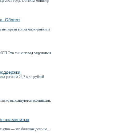
нца 2025 года. Об этом министр
ма. Оборот
 не первая волна маркировки, в
 МСП.Это ли не повод задуматься
 поддержки
а региона 24,7 млн рублей
ктивно используются ассоциации,
ике знаменитых
льство — это большое дело по...