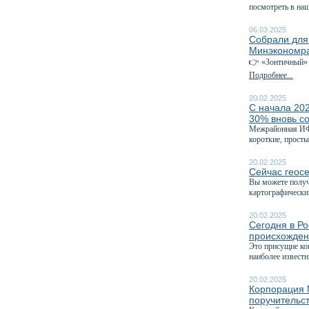
посмотреть в на
06.03.2025
Собрали для
Минэкономра
👉 «Зонтичный» 
Подробнее...
20.02.2025
С начала 202
30% вновь с
Межрайонная ИФН
короткие, просты
20.02.2025
Сейчас геос
Вы можете получ
картографических
20.02.2025
Сегодня в Р
происхожде
Это присущие ко
наиболее извест
20.02.2025
Корпорация 
поручительс