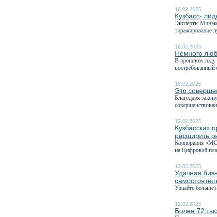
16.02.2025
Кузбасс- лид
Эксперты Минэко
тиражирование л
16.02.2025
Немного люб
В прошлом году 
востребованный с
16.02.2025
Это соверше
Благодаря закону
совершенствован
12.02.2025
Кузбасских п
расширить р
Корпорация «МСП
на Цифровой пла
12.02.2025
Удачная бизн
самостоятель
Узнайте больше 
12.02.2025
Более 72 тыс