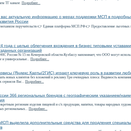
шем ТГ канале.
Подробнее...
 вас актуальную информацию о мерах поддержки МСП в подробных
звития России
механизм поручительств 👉 Единая платформа МСП.РФ 👉 Предоставление льготных м
4 года с целью облегчения вхождения в бизнес типовыми уставам
озданных организаций
С России № 15 по Кемеровской области-Кузбассу напоминает, что ООО могут использо
е и универсальные...
Подробнее...
ервисы (Яндекс.Карты/2ГИС) играют ключевую роль в развитии люб
ать новых клиентов без вложений в рекламу.Три очевидных плюса: Видимость компани
 сервисов Вас...
Подробнее...
оссии 366 региональных брендов с географическим указанием/наи
ния
нкретным регионам изделия пищевой и с/х продукции, напитки, товары народных худож
ных региональных...
Подробнее...
МСП выделила дополнительные средства для продления специаль
тв