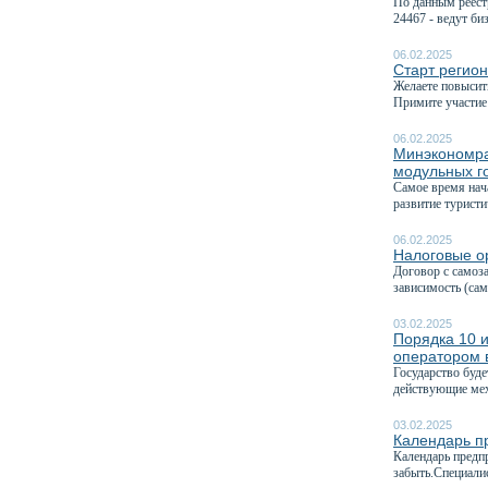
По данным реест
24467 - ведут биз
06.02.2025
Старт регион
Желаете повысить
Примите участие 
06.02.2025
Минэкономра
модульных г
Самое время нач
развитие туристи
06.02.2025
Налоговые ор
Договор с самоз
зависимость (са
03.02.2025
Порядка 10 и
оператором 
Государство буд
действующие мех
03.02.2025
Календарь п
Календарь предп
забыть.Специали