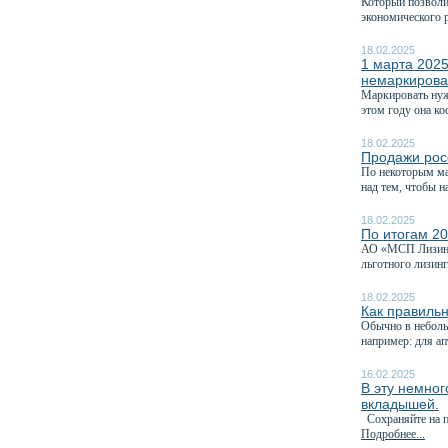
Который позволит
экономического р
18.02.2025
1 марта 2025
немаркирова
Маркировать нуж
этом году она кос
18.02.2025
Продажи рос
По некоторым ма
над тем, чтобы на
18.02.2025
По итогам 20
АО «МСП Лизинг»
льготного лизин
18.02.2025
Как правильн
Обычно в неболь
например: для ап
16.02.2025
В эту немног
вкладышей.
Сохраняйте на па
Подробнее...