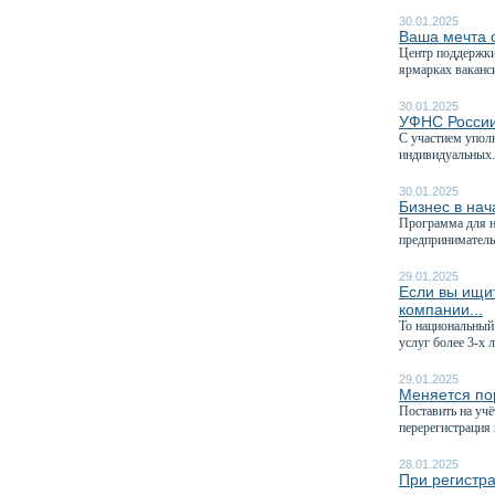
30.01.2025
Ваша мечта о
Центр поддержки
ярмарках ваканси
30.01.2025
УФНС России
C участием упол
индивидуальных.
30.01.2025
Бизнес в на
Программа для 
предприниматель
29.01.2025
Если вы ищит
компании...
То национальный
услуг более 3-х л
29.01.2025
Меняется по
Поставить на учё
перерегистрация 
28.01.2025
При регистр