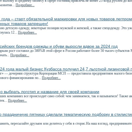
 малому и среднему бизнесу в сфере гостиниц привлечь не менее 25 млрд рублей до ко
азвития...
Подробнее...
 года – старт обязательной маркировки для новых товаров легпро
нных товаров запрещен!
но детскую одежду, некоторые позиции мужской и женской, а также спецодежду. Это уже
нулась 12...
Подробнее...
сийских брендов одежды и обуви выросли вдвое за 2024 год
ркам рост составил до 580%В этой сфере в России работают более 50 тысяч субъектов
чать...
Подробнее...
24 года малый бизнес Кузбасса получил 24,7 льготной лизинговой
 — дочерняя структура Корпорации МСП — предоставила предприятиям малого бизнес
гового финансирования по...
Подробнее...
о выбрать логотип и название для своей компании
ших компаниях все происходит само собой: чем занимаемся, так и называемся! Также а
тек...
Подробнее...
о праздничную пятницу сделали тематическую подборку в стилист
мять, пересылайте друзьям или делитесь у себя в сторис.На наш взгляд, предпринимате