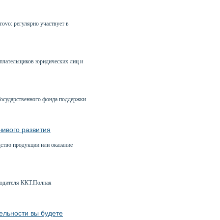
ovo: регулярно участвует в
оплательщиков юридических лиц и
осударственного фонда поддержки
чивого развития
дство продукции или оказание
зводителя ККТ.Полная
ельности вы будете