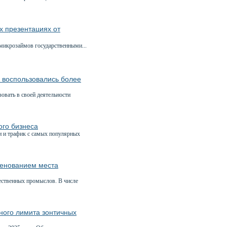
 презентациях от
икрозаймов государственными...
и воспользовались более
вать в своей деятельности
ого бизнеса
и и трафик с самых популярных
менованием места
ественных промыслов. В числе
ного лимита зонтичных