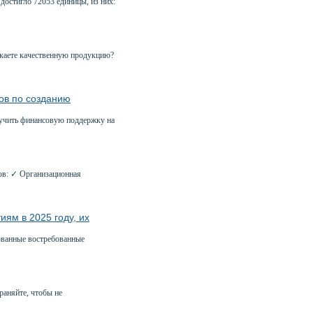
достигло 72053 единицы, из них:
ускаете качественную продукцию?
ов по созданию
лучить финансовую поддержку на
ов: ✓ Организационная
ям в 2025 году, их
ованные востребованные
раняйте, чтобы не