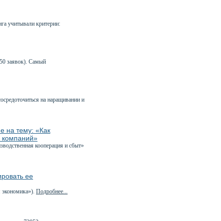
га учитывали критерии:
50 заявок). Самый
сосредоточиться на наращивании и
е на тему: «Как
х компаний»
зводственная кооперация и сбыт»
ировать ее
 экономика»).
Подробнее...