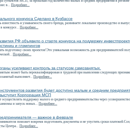
ра субъектов МСП, за прошлый год количество малых и средних предприятий в регионе 
нес в...
Подробнее...
ального конкурса Сделано в Кузбассе
 известность и узнаваемость своего бренда, развиваете локальное производство и вып
в конкурсе...
Подробнее...
звития РФ объявило о старте конкурса на поддержку инвестпроект
остиниц и глэмпингов
ать подготовку своих проектов!Это уникальная возможность для предпринимателей по
ческой...
Подробнее...
ганы усиливают контроль за статусом самозанятых.
анятым может быть переквалифицирован в трудовой при выявлении следующих признак
мозанятый выполняет...
Подробнее...
нструментов развития будет доступно малым и средним предприяти
выступит Корпорация МСП
ет осуществлять поддержку малого и среднего предпринимательства через усовершенств
анизмы и запуск новых...
Подробнее...
редпринимателя — важное в феврале
ринимателя поможет вовремя подготовить документы и не упустить сроки платежей.Сох
сты Центра...
Подробнее...