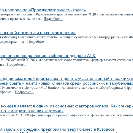
ер нацпроекта «Производительность труда»
номразвития России и Федерального центра компетенций (ФЦК) при составлении рейтин
учших практик повышения...
Подробнее...
опытной статистики по соцконтрактам.
кузбассовцы заключили соцконтракты на общую сумму более миллиарда рублей (это 48
оцконтракт - на...
Подробнее...
нно новое направление в сфере поддержки АПК.
 № 297-ФЗ от 08.08.2024 «О развитии сельского хозяйства», фермеры смогут спокойно 
ии...
Подробнее...
редпринимателей приглашают принять участие в онлайн-практикум
ынки сбыта и найти новых клиентов среди российских и зарубежны
» совместно с Центром «Мой бизнес» познакомят участников с работой сервиса «Прои
тформе...
Подробнее...
ес-идея является одним из основных факторов успеха. Как сгенер
но, смотрите в наших карточках
на портале МСП.РФ (функционирует в рамках нацпроекта «Эффективная и конкурентная
яч малых и средних предприятий ведут бизнес в Кузбассе