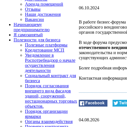
Аренда помещений
06.10.2024
Отзывы
Наши достижения
Вакансии
В работе бизнес-форума
Начинающему
российского вендинговог
предпринимателю
органов государственной
Я самозанятый
Полезности для бизнеса
В ходе форума предусм
Полезные платформы
отечественного вендин
Кредитование МСП
законодательства и нор
Уведомление в
существующих администр
Роспотребнадзор о начале
осуществления
Более подробная инфор
деятельности
Социальный контракт для
Контактная информация
бизнеса
Порядок согласования
внешнего вида фасадов
зданий, сооружений,
нестационарных торговых
Facebook
Twit
объектов.
Порядок организации
ярмарки
04.08.2026
Органы взаимодействия
Проверка контрагента