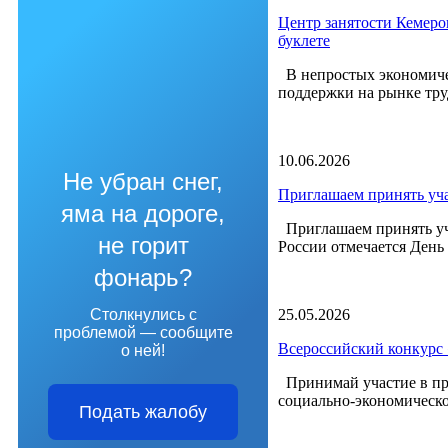
Центр занятости Кемеро
буклете
В непростых экономиче
поддержки на рынке труд
10.06.2026
Не убран снег,
Приглашаем принять уча
яма на дороге,
Приглашаем принять уча
не горит
России отмечается День 
фонарь?
25.05.2026
Столкнулись с
проблемой — сообщите
Всероссийский конкурс 
о ней!
Принимай участие в пр
социально-экономическо
Подать жалобу