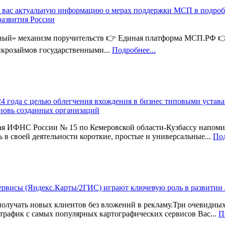
 вас актуальную информацию о мерах поддержки МСП в подроб
азвития России
ный» механизм поручительств 👉 Единая платформа МСП.РФ 
крозаймов государственными...
Подробнее...
24 года с целью облегчения вхождения в бизнес типовыми устав
новь созданных организаций
я ИФНС России № 15 по Кемеровской области-Кузбассу напоми
ь в своей деятельности короткие, простые и универсальные...
Под
ервисы (Яндекс.Карты/2ГИС) играют ключевую роль в развитии
олучать новых клиентов без вложений в рекламу.Три очевидны
трафик с самых популярных картографических сервисов Вас...
П