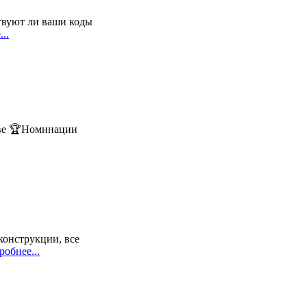
твуют ли ваши коды
..
ове 🏆Номинации
конструкции, все
обнее...