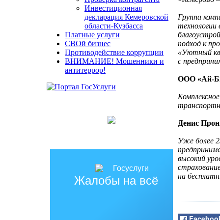
Инвестиционная
Группа ком
декларация Кемеровской
технологии 
области-Кузбасса
благоустро
Платные услуги
подход к пр
СВОй бизнес
«Уютный кв
Противодействие коррупции
с предприни
ВНИМАНИЕ! Мошенники и
антитеррор!
ООО «Ай-Би
Комплексное
транспортны
Денис Прон
Уже более 2
предпринима
высокий уро
страхование
на бесплатн
Жалобы на всё
Faceboo