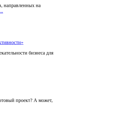
, направленных на
..
ктивности»
екательности бизнеса для
отовый проект? А может,