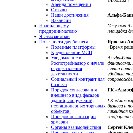
14.06.2024
Аренда помещений
Отзывы
Альфа-Банк
Наши достижения
Вакансии
Услугами Ал
Начинающему
площадка дл
предпринимателю
Я самозанятый
Ярослав А
Полезности для бизнеса
«Время реше
Полезные платформы
Кредитование МСП
Альфа-Банк 
Уведомление в
финансами. 
Роспотребнадзор о начале
счёта налич
осуществления
удобные тар
деятельности
сопровожден
Социальный контракт для
бизнеса
ГК «Атмосф
Порядок согласования
внешнего вида фасадов
ГК «Атмосфе
зданий, сооружений,
бизнеса и п
нестационарных торговых
ликвидная к
объектов.
комфортного
Порядок организации
ярмарки
Сергей Кле
Органы взаимодействия
«Кемерово –
Проверка контрагента