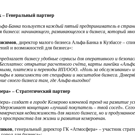
 – Генеральный партнер
ьфа-Банка пользуется каждый пятый предприниматель в стране
я бизнеса: начинающего, развивающегося и бизнеса, который мно
нисимов
, директор малого бизнеса Альфа-Банка в Кузбассе – спи
ний и возможностей для бизнеса»:
предлагает бизнесу удобные сервисы для оперативного и безопас
Бесплатно: открытие расчетного счёта, карты линейки «Альфа
ными, платежи и переводы ИП/ООО. «Ноль за обслуживание» и 
ифы в зависимости от специфики и масштабов бизнеса. Доверя
ие своего бизнеса там, где Альфа-выгодно!
ера» – Стратегический партнер
ра» создает в городе Кемерово ключевой тренд на развитие ус
оддерживает концепцию «лучший покупатель – твой сосед». Сего
оммерческая недвижимость для малого бизнеса, но и продуманно
 пространства для жизни и развития кемеровчан.
пиков
, генеральный директор ГК «Атмосфера» – участник страт
 город для бизнеса»: