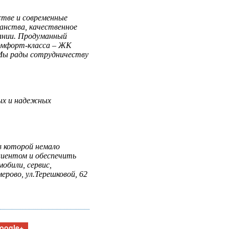
тве и современные
анства, качественное
ании. Продуманный
комфорт-класса – ЖК
Мы рады сотрудничеству
ных и надежных
в которой немало
лиентом и обеспечить
обили, сервис,
рово, ул.Терешковой, 62
oogle+