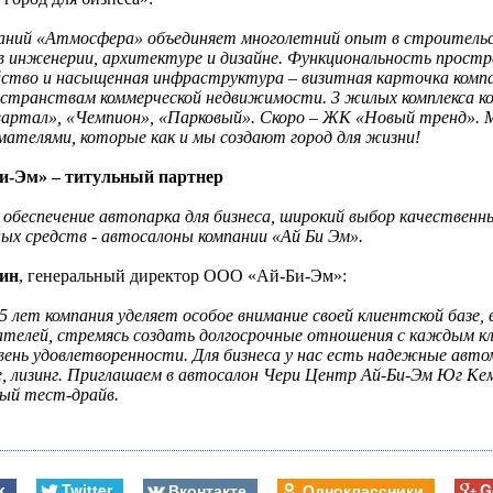
паний «Атмосфера» объединяет многолетний опыт в строительс
в инженерии, архитектуре и дизайне. Функциональность простр
йство и насыщенная инфраструктура – визитная карточка комп
остранствам коммерческой недвижимости. 3 жилых комплекса 
артал», «Чемпион», «Парковый». Скоро – ЖК «Новый тренд». 
мателями, которые как и мы создают город для жизни!
-Эм» – титульный партнер
 обеспечение автопарка для бизнеса, широкий выбор качествен
х средств - автосалоны компании «Ай Би Эм».
ин
, генеральный директор ООО «Ай-Би-Эм»:
5 лет компания уделяет особое внимание своей клиентской базе, 
телей, стремясь создать долгосрочные отношения с каждым к
вень удовлетворенности. Для бизнеса у нас есть надежные автом
, лизинг. Приглашаем в автосалон Чери Центр Ай-Би-Эм Юг Кеме
ый тест-драйв.
k
Twitter
Вконтакте
Одноклассники
G