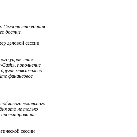
. Сегодня это единая
го достиг.
кер деловой сессии
ного управления
-Cash», пополнение
другие максимально
йте финансовое
тойчивого локального
дня это не только
е проектирование
егической сессии