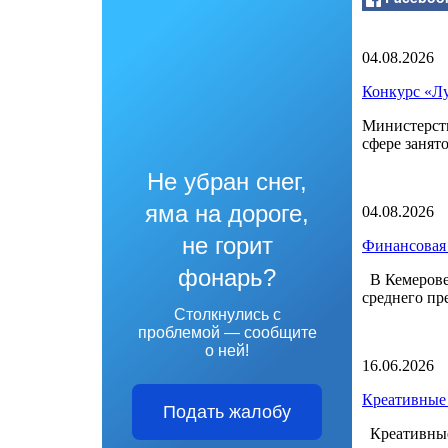
04.08.2026
Конкурс «Лу
Министерств
сфере занят
Не убран снег,
яма на дороге,
04.08.2026
не горит
Финансовая 
фонарь?
В Кемерове 
среднего пр
Столкнулись с
проблемой — сообщите
о ней!
16.06.2026
Креативные 
Подать жалобу
Креативные 