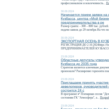
профессионализм и вовлеченность...
По
30.09.2024
Начинается прием заявок на 
Кузбасса, центра «Мой бизне
предпринимательства в ре
Размер гранта: - 300 – 800 тыс. рубле
подачи заявок до 29 октября.На что м
30.09.2024
ЭКСПОРТНАЯ ОСЕНЬ В КУЗ
РЕГИСТРАЦИЯ ДО 2.10.2024https://f
ПРЕДПРИНИМАЕТЕЛЕЙ КУЗБАССС
23.09.2024
Областные депутаты утверди
Кузбасса до 2035 года
Стратегия является ключевым докумен
произошли? Расширение горизонта пла
23.09.2024
Приглашаем принять участие
девелоперов, руководителей 
состоится 24 с
В программе:✔ Пленарная сессия "Дел
состоянии ГК "Атмосфера", а...
Подроб
23.09.2024