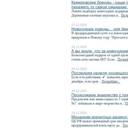
Кемеровские бренды - наши п
пережить то самое ожидание
Ловите подборку новогодних подарков
Деревянные елочные игрушки и...
Подр
27.12.2024
Новогодние поводы... для бд
В предпраздничной суете и в новогод
придумали к Новому году "Проголосуй
26.12.2024
А вы знали, что за новогодни
Безвозмездный подарок от одной орга
стоить хоть сколько.НО! Если...
Подроб
23.12.2024
Последняя неделя уходящего 
Если есть работники: ✔ повысить зарп
декабря, если срок...
Подробнее...
19.12.2024
Продолжаем знакомство с пр
Предлагаем вам мини-сериал из 5 се
№7 побывали в мире творчества и...
П
19.12.2024
Механизм кредитных каникул 
️ЦБ РФ назвал примерный срок введен
предпринимателей взять паузу до...
Под