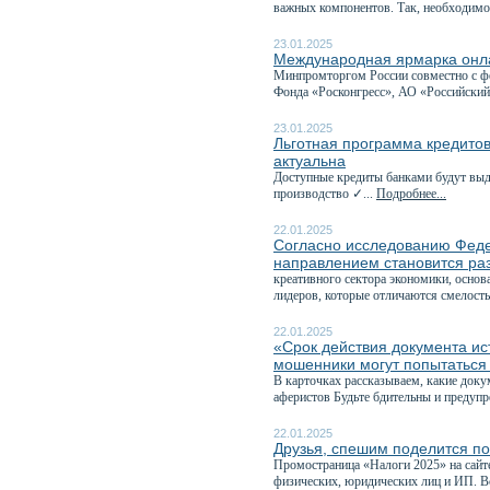
важных компонентов. Так, необходимо
23.01.2025
Международная ярмарка онла
Минпромторгом России совместно с фе
Фонда «Росконгресс», АО «Российский
23.01.2025
Льготная программа кредито
актуальна
Доступные кредиты банками будут выд
производство ✓...
Подробнее...
22.01.2025
Согласно исследованию Феде
направлением становится ра
креативного сектора экономики, основ
лидеров, которые отличаются смелость
22.01.2025
«Срок действия документа ис
мошенники могут попытаться
В карточках рассказываем, какие доку
аферистов Будьте бдительны и предупр
22.01.2025
Друзья, спешим поделится п
Промостраница «Налоги 2025» на сайт
физических, юридических лиц и ИП. В