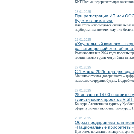
ККТ.Полная перерегистрация кассового
28.01.2025
При регистрации ИП или ООО 
будете заниматься.
Для этого используются специальные 
подбором, вы можете получить беспла
28.01.2025
«Хрустальный компас» – вер
развития российского общест
Реализованные в 2024 году проекты п
инициативных групп могут быть заявле
27.01.2025
С 1 марта 2025 года для сдач
Машиночитаемая доверенность – цифро
помощью сотрудник будет...
Подробнее.
27.01.2025
29 января в 14:00 состоится 
туристических проектов VISI
Конкурс Агентства по туризму Кузбасс
сфере туризма и включает: конкурс...
П
23.01.2025
Образ предпринимателя меня
«Национальные приоритеты»
При этом, по мнению экспертов, для е