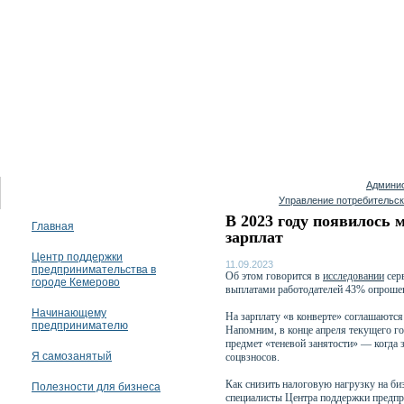
07 августа 2026
Админис
Управление потребительск
В 2023 году появилось 
Главная
зарплат
Центр поддержки
11.09.2023
предпринимательства в
Об этом говорится в
исследовании
серв
городе Кемерово
выплатами работодателей 43% опроше
Начинающему
На зарплату «в конверте» соглашаются
предпринимателю
Напомним, в конце апреля текущего г
предмет «теневой занятости» — когда 
Я самозанятый
соцвзносов.
Как снизить налоговую нагрузку на биз
Полезности для бизнеса
специалисты Центра поддержки предприн