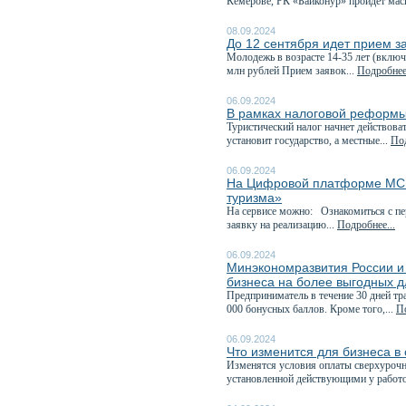
Кемерове, РК «Байконур» пройдет мас
08.09.2024
До 12 сентября идет прием з
Молодежь в возрасте 14-35 лет (включ
млн рублей Прием заявок...
Подробнее.
06.09.2024
В рамках налоговой реформы 
Туристический налог начнет действова
установит государство, а местные...
Под
06.09.2024
На Цифровой платформе МСП
туризма»
На сервисе можно: Ознакомиться с пе
заявку на реализацию...
Подробнее...
06.09.2024
Минэкономразвития России и
бизнеса на более выгодных д
Предприниматель в течение 30 дней тр
000 бонусных баллов. Кроме того,...
По
06.09.2024
Что изменится для бизнеса в
Изменятся условия оплаты сверхурочно
установленной действующими у работо