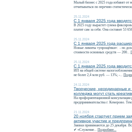
Малый бизнес с 2025 года избавят от 
отчитываться по перечню статистическ
25.11.2024
С 1 января 2025 года вводят
В 2025 году вырастет сумма фиксирова
платит сам за себя. Она составит 53 658
25.11.2024
С 1 января 2025 года расши
Новые лимиты «упрощёнки»: - по доход
стоимости основных средств — 200...
25.11.2024
С 1 января 2025 года вводит
ИП на общей системе налогообложения
не более 2,4 млн руб. — 13%; -...
Подро
24.11.2024
Творческие, неординарные и 
колледжа могут стать креат
На профориентационной консультации 
предпринимательства г. Кемерово. Тем, 
21.11.2024
20 ноября стартует прием за
активное участие и предпри
Заявки принимаются до 25 декабря. Вс
✔ «Служение...
Подробнее...