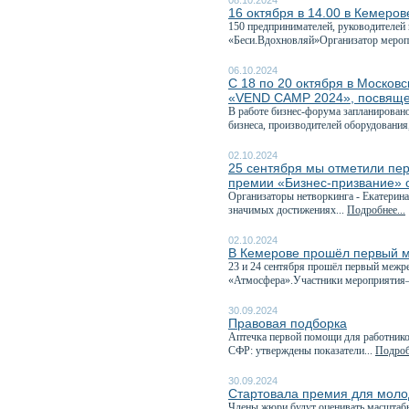
08.10.2024
16 октября в 14.00 в Кемеров
150 предпринимателей, руководителей 
«Беси.Вдохновляй»Организатор мероп
06.10.2024
С 18 по 20 октября в Москов
«VEND CAMP 2024», посвяще
В работе бизнес-форума запланировано
бизнеса, производителей оборудования,
02.10.2024
25 сентября мы отметили пер
премии «Бизнес-призвание» 
Организаторы нетворкинга - Екатерина
значимых достижениях...
Подробнее...
02.10.2024
В Кемерове прошёл первый 
23 и 24 сентября прошёл первый межр
«Атмосфера».Участники мероприятия—
30.09.2024
Правовая подборка
Аптечка первой помощи для работников
СФР: утверждены показатели...
Подроб
30.09.2024
Стартовала премия для моло
Члены жюри будут оценивать масштабно