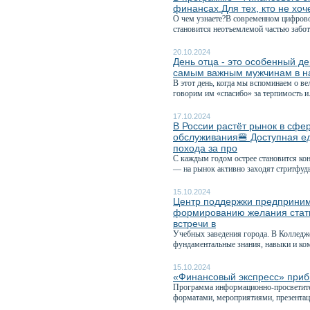
финансах.Для тех, кто не хоч
О чем узнаете?В современном цифрово
становится неотъемлемой частью забот
20.10.2024
День отца - это особенный д
самым важным мужчинам в н
В этот день, когда мы вспоминаем о ве
говорим им «спасибо» за терпимость и.
17.10.2024
В России растёт рынок в сфе
обслуживания🍔 Доступная е
похода за про
С каждым годом острее становится ко
— на рынок активно заходят стритфуды
15.10.2024
Центр поддержки предприним
формированию желания стать
встречи в
Учебных заведения города. В Колледж
фундаментальные знания, навыки и ком
15.10.2024
«Финансовый экспресс» прибы
Программа информационно-просветител
форматами, мероприятиями, презентац