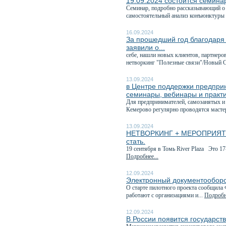
19.09.2024 состоится семинар
Семинар, подробно рассказывающий о 
самостоятельный анализ конъюнктуры 
16.09.2024
За прошедший год благодаря
заявили о...
себе, нашли новых клиентов, партнеро
нетворкинг "Полезные связи"/Новый С
13.09.2024
в Центре поддержки предприн
семинары, вебинары и практ
Для предпринимателей, самозанятых и т
Кемерово регулярно проводятся мастер
13.09.2024
НЕТВОРКИНГ + МЕРОПРИЯТИЕ 
стать.
19 сентября в Томь River Plaza Это 1
Подробнее...
12.09.2024
Электронный документооборо
О старте пилотного проекта сообщила 
работают с организациями и...
Подробне
12.09.2024
В России появится государст