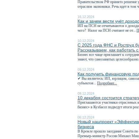
Правительством РФ принято решение 
отраслям экономики. Речь идет в том ч
16.12.2024
Как и зачем вести учёт доход
ИП на ПСН не отчитываются о доходах 
чего? Налог на ПСН считают не от...
П
10.12.2024
С 2025 года ФНС и Роструд бу
Рассказываем, как работать 
Бизнес все чаще приглашает к сотрудн
знают, что самозанятых целесообразно.
09.12.2024
Как получить финансовую под
✔ Вы являетесь: ИП, юрлицом, самоза
субъектов...
Подробнее...
09.12.2024
10 декабря состоится страте
Приглашаются участники отраслевых к
бизнес» в Кузбассе подведут итоги реа
06.12.2024
Новый нацпроект «Эффективн
бизнеса
В Кремле прошло заседание Совета по
Премьер-министр России Михаил Мишу