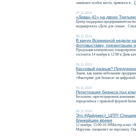
занимают особое место, привнося в...
П
07.11.2024
«Диван 42» на двоих Третьяк
Центр поддержки предпринимательства
медиапроекта «Дело для семьи». Стиль
06.11.2024
В канун Всемирной недели к
фотовыставку, презентацию и
Продукции кемеровских товаропроизво
состоится 14 ноября в 12:00 в День каче
06.11.2024
Кассовый разрыв? Предприним
Знаем, как важно небольшим предприн
«Факторинг для бизнеса» на цифровой.
06.11.2024
Регистрация бизнеса под кл
Бесплатно зарегистрировать компанию 
определиться с правовой формой бизнес
06.11.2024
Это #Дайджест_ЦПП! Спешим 
ближайшее время
12 ноября, 15:00-16:30Мастер-класс «
Марухин, специалист по персоналу. Оп