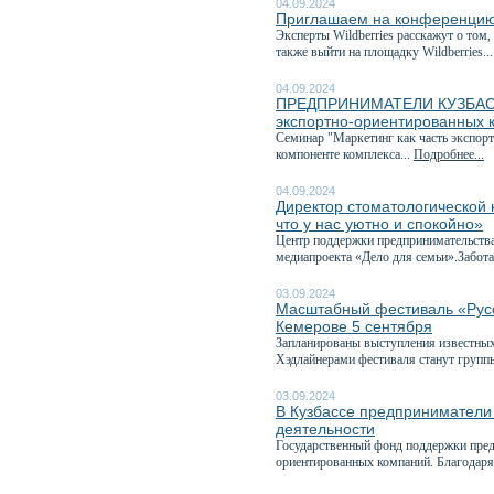
04.09.2024
Приглашаем на конференцию 
Эксперты Wildberries расскажут о том,
также выйти на площадку Wildberries..
04.09.2024
ПРЕДПРИНИМАТЕЛИ КУЗБАССА,
экспортно-ориентированных 
Семинар "Маркетинг как часть экспо
компоненте комплекса...
Подробнее...
04.09.2024
Директор стоматологической 
что у нас уютно и спокойно»
Центр поддержки предпринимательства
медиапроекта «Дело для семьи».Забота 
03.09.2024
Масштабный фестиваль «Русс
Кемерове 5 сентября
Запланированы выступления известных
Хэдлайнерами фестиваля станут группы
03.09.2024
В Кузбассе предприниматели 
деятельности
Государственный фонд поддержки пред
ориентированных компаний. Благодаря 