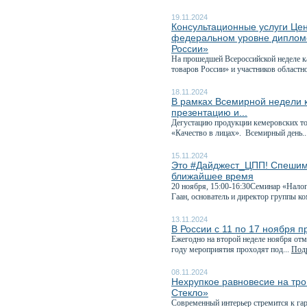
19.11.2024
Консультационные услуги Це
федеральном уровне дипломо
России»
На прошедшей Всероссийской неделе к
товаров России» и участников областно
18.11.2024
В рамках Всемирной недели 
презентацию и...
Дегустацию продукции кемеровских то
«Качество в лицах». Всемирный день..
15.11.2024
Это #Дайджест_ЦПП! Спешим 
ближайшее время
20 ноября, 15:00-16:30Семинар «Налог
Гаан, основатель и директор группы ко
13.11.2024
В России с 11 по 17 ноября 
Ежегодно на второй неделе ноября отм
году мероприятия проходят под...
Подр
08.11.2024
Нехрупкое равновесие на тр
Стекло»
Современный интерьер стремится к гар