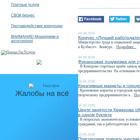
Платные услуги
СВОй бизнес
Facebook
Twitter
Противодействие коррупции
04.08.2026
ВНИМАНИЕ! Мошенники и
Конкурс «Лучший работодател
антитеррор!
Министерство труда и социальной защи
в Кузбассе». Конкурс...
Подробнее...
04.08.2026
Финансовая поддержка для с
В Кемерове стартовал приём заявок н
предпринимательства На основании отб
16.06.2026
Креативные маркеты и город
Креативные маркеты и городские ярма
Жалобы на всё
творческому предпринимателю в...
Под
15.06.2026
Центр занятости Кемерова о
в одном буклете
В непростых экономических условиях 
гражданам, так и работодателям всех..
10.06.2026
Приглашаем принять участие