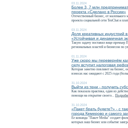
03.11.2024
Более 3, 7 млн предпринимат
проекта «Сделано в России»
Отечественный бизнес, от маленького 
проекта социальной сети TenChat и пл
03.11.2024
Доля креативных индустрий в
«Устойчивая и динамичная э
Такую задачу поставил вице-премьер 
региональных властей и бизнесом по у
01.11.2024
Уже скоро мы перевернём кал
силу вступит налоговая реф
Которая заметно повлияет на бизнес, 
взносах нас ожидают с 2025 года (боль
31.10.2024
Выйти из тени - получить суб
Как показала практика, один из дейст
помощи на открытие своего...
Подробне
31.10.2024
«Пакет брать будете?» - с т
города Кемерово и самого за
Ее команда "Пакет Media" создает фи
которых ваш бизнес или событие заиг