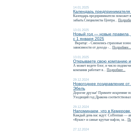
14.01.2025
Календарь предпринимателя 
Календарь предпринимателя поможет в
забыть.Специалисты Центра...
Подробне
13.01.2025
Новый год — новые правила, 
с 1 января 2025
Вкратце: - Снизились страховые взно
зависимости от дохода -...
Подробнее...
13.01.2025
Открываете свою компанию и
А может ведете блог, и число подписч
компания работает в...
Подробнее...
29.12.2024
Новогоднее поздравление от
Эбель
Дорогие друзья! Примите искренние п
Уходящий год Дракона соответствовал.
29.12.2024
Напоминаем, что в Кемерове
Каждый день вас ждут: Coffeeman — ав
«Кукис» и самые крутые вафли, за...
По
27.12.2024