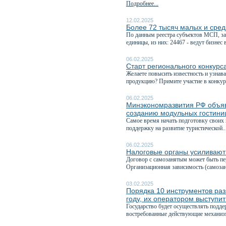
Подробнее...
12.02.2025
Более 72 тысяч малых и сред
По данным реестра субъектов МСП, за
единицы, из них: 24467 - ведут бизнес в
06.02.2025
Старт регионального конкурс
Желаете повысить известность и узнав
продукцию? Примите участие в конкурс
06.02.2025
Минэкономразвития РФ объяви
созданию модульных гостиниц
Самое время начать подготовку своих
поддержку на развитие туристической..
06.02.2025
Налоговые органы усиливают 
Договор с самозанятым может быть пе
Организационная зависимость (самоза
03.02.2025
Порядка 10 инструментов ра
году, их оператором выступ
Государство будет осуществлять подде
востребованные действующие механизм