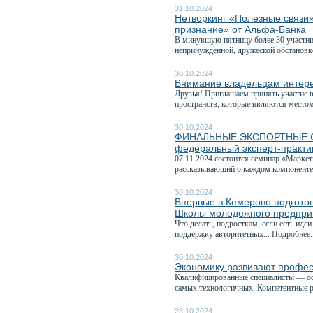
31.10.2024
Нетворкинг «Полезные связи
признание» от Альфа-Банка
В минувшую пятницу более 30 участник
непринужденной, дружеской обстановке,
30.10.2024
Внимание владельцам интере
Друзья! Приглашаем принять участие 
пространств, которые являются местом
30.10.2024
ФИНАЛЬНЫЕ ЭКСПОРТНЫЕ СЕМ
федеральный эксперт-практи
07.11.2024 состоится семинар «Марке
рассказывающий о каждом компоненте 
30.10.2024
Впервые в Кемерово подгото
Школы молодежного предпри
Что делать, подросткам, если есть иде
поддержку авторитетных...
Подробнее..
30.10.2024
Экономику развивают профес
Квалифицированные специалисты — осн
самых технологичных. Компетентные р
28.10.2024