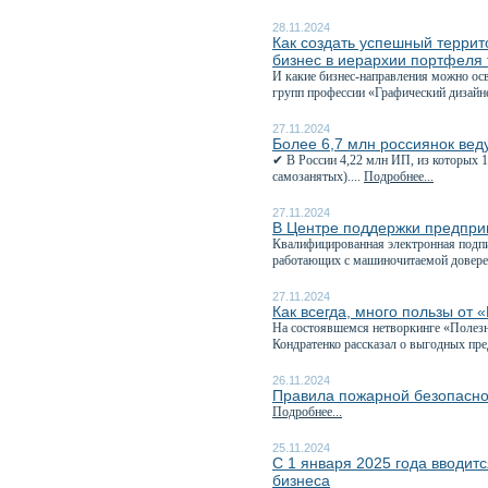
28.11.2024
Как создать успешный терри
бизнес в иерархии портфеля
И какие бизнес-направления можно ос
групп профессии «Графический дизайне
27.11.2024
Более 6,7 млн россиянок вед
✔ В России 4,22 млн ИП, из которых 
самозанятых)....
Подробнее...
27.11.2024
В Центре поддержки предпр
Квалифицированная электронная подп
работающих с машиночитаемой довере
27.11.2024
Как всегда, много пользы от 
На состоявшемся нетворкинге «Полезны
Кондратенко рассказал о выгодных пре
26.11.2024
Правила пожарной безопасно
Подробнее...
25.11.2024
С 1 января 2025 года вводит
бизнеса