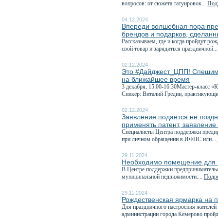
вопросов: от сюжета татуировок...
Подр
04.12.2024
Впереди волшебная пора пре
брендов и подарков, сделанн
Рассказываем, где и когда пройдут ро
свой товар и зарядиться праздничной..
02.12.2024
Это #Дайджест_ЦПП! Спешим 
на ближайшее время
3 декабря, 15:00-16:30Мастер-класс «
Спикер: Виталий Гредин, практикующи
02.12.2024
Заявление подается не поздне
применять патент, заявление
Специалисты Центра поддержки предпр
при личном обращении в ИФНС или...
29.11.2024
Необходимо помещение для в
В Центре поддержки предпринимательс
муниципальной недвижимости....
Подро
29.11.2024
Рождественская ярмарка на 
Для праздничного настроения жителей 
администрации города Кемерово пройде