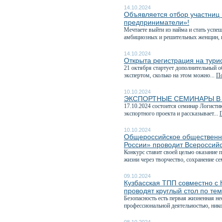
14.10.2024
Объявляется отбор участниц
предприниматели»!
Мечтаете выйти из найма и стать усп
амбициозных и решительных женщин, 
14.10.2024
Открыта регистрация на тур
21 октября стартует дополнительный о
экспертом, сколько на этом можно...
По
10.10.2024
ЭКСПОРТНЫЕ СЕМИНАРЫ В 
17.10.2024 состоится семинар Логисти
экспортного проекта и рассказывает...
10.10.2024
Общероссийское общественно
России» проводит Всероссийс
Конкурс ставит своей целью оказание 
жизни через творчество, сохранение се
09.10.2024
Кузбасская ТПП совместно с
проводят круглый стол по те
Безопасность есть первая жизненная н
профессиональной деятельностью, нико