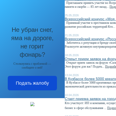
Приглашаем принять участие во Всеро
памяти и скорби — 85 лет назад...
Подр
25.05.2026
Всероссийский конкурс «Моя 
Принимай участие в престижном конку
развитие российских территорий Кто...
Не убран снег,
21.05.2026
яма на дороге,
Всероссийский конкурс «Рос
Заботитесь о репутации и бренде свое
не горит
Реализуете активную внутрикорпорати
фонарь?
18.05.2026
Открыт прием заявок на фор
Открыт прием заявок на форум «Сильн
Столкнулись с проблемой —
Этот форум для вас! Подать...
Подробн
сообщите о ней!
13.04.2026
В Кузбассе более 5000 креа
Подать жалобу
В Кузбассе более 5000 креативных п
экономической деятельности из приказа
10.04.2026
Старт приема заявок на горо
Кто участвует: ИП и компании, осущ
бизнес в сфере обслуживания ...
Подроб