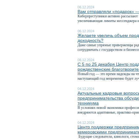
06.12.2024
Вам отправляли «подарок»
Киберпреступники активно рассылают 
увеличивающая лимиты мессенджера и
06.12.2024
Желаете увеличь объем прода
доходность?
Даже самые упрямые приверженцы ради
сотрудничать с государством и бизнесо
06.12.2024
С 5 по 25 декабря Центр по
рождественские благотворите
Новый год — это время надежды на чт
наступающий год непременно будет лу
04.12.2024
Актуальные кадровые вопрос
предпринимательства обсуди
техникума
В условиях новой экономики професси
внедряются адаптивные, практико-ори
04.12.2024
Центр поддержки предпринима
кемеровскими предпринимате
Будущие следователи, кинологи, стома