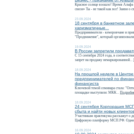
Бизнес - признание от Альфа
Красное солнце взошло! Время Альфа 
связи» Ты - не такой как все! Заяви о с
23.09.2024
18 сентября в банкетном зал
харизматичные...
Предприниматели - кемеровчане и при
"Продвижение", который организовали
19.09.2024
В России запретили продават
С 15 сентября 2024 года, в соответств
запрет на продажу немаркированной...
18.09.2024
На прошлой неделе в Центре
предпринимателей по финанс
финансиста
Ключевой темой семинара стала: "Опти
площадке выступили: МКК...
Подробне
18.09.2024
24 сентября Корпорация МСП
сбыта и найти новых клиенто
Участникам практикума расскажут о д
Цифровую платформу МСП.РФ. Одной
16.09.2024