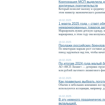
Корпорация МСП выделила до
зонтичных поручительств
Который позволит малому и среднему б
этом министр экономического развития
18.02.2025
1 марта 2025 года – старт о
немаркированных товаров за
Маркировать нужно детскую одежду, не
маркировки, в этом году она коснулась 
18.02.2025
Продажи российских брендов 
По некоторым маркам рост составил д
повод задуматься над тем, чтобы начат
18.02.2025
По итогам 2024 года малый б
АО «МСП Лизинг» — дочерняя структу
млн рублей льготного лизингового фин
18.02.2025
Как правильно выбрать логот
Обычно в небольших компаниях все про
используются ассоциации, например: дл
16.02.2025
В эту немного праздничную п
вкладышей.