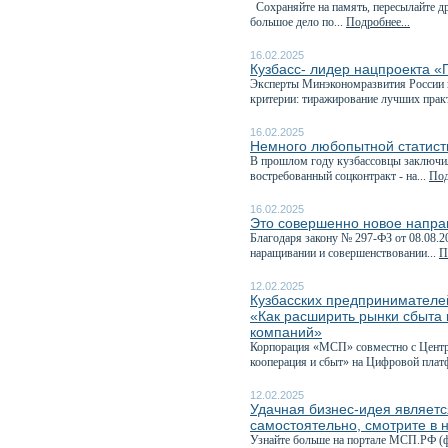
Сохраняйте на память, пересылайте др
большое дело по...
Подробнее...
16.02.2025
Кузбасс- лидер нацпроекта «
Эксперты Минэкономразвития России и
критерии: тиражирование лучших прак
16.02.2025
Немного любопытной статисти
В прошлом году кузбассовцы заключил
востребованный соцконтракт - на...
Под
16.02.2025
Это совершенно новое напра
Благодаря закону № 297-ФЗ от 08.08.2
наращивании и совершенствовании...
П
12.02.2025
Кузбасских предпринимателей
«Как расширить рынки сбыта 
компаний»
Корпорация «МСП» совместно с Центро
кооперация и сбыт» на Цифровой плат
12.02.2025
Удачная бизнес-идея являетс
самостоятельно, смотрите в 
Узнайте больше на портале МСП.РФ (ф