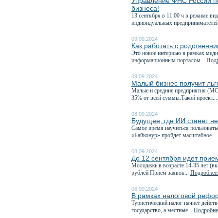
Управление ФНС России по
бизнеса!
13 сентября в 11:00 ч в режиме в
индивидуальных предпринимателей
09.09.2024
Как работать с родственн
Это новое интервью в рамках меди
информационным порталом...
Подр
09.09.2024
Малый бизнес получит ль
Малые и средние предприятия (МС
35% от всей суммы.Такой проект..
08.09.2024
Будущее, где ИИ станет н
Самое время научиться пользовать
«Байконур» пройдет масштабное...
08.09.2024
До 12 сентября идет прие
Молодежь в возрасте 14-35 лет (в
рублей Прием заявок...
Подробнее.
06.09.2024
В рамках налоговой рефор
Туристический налог начнет дейст
государство, а местные...
Подробнее