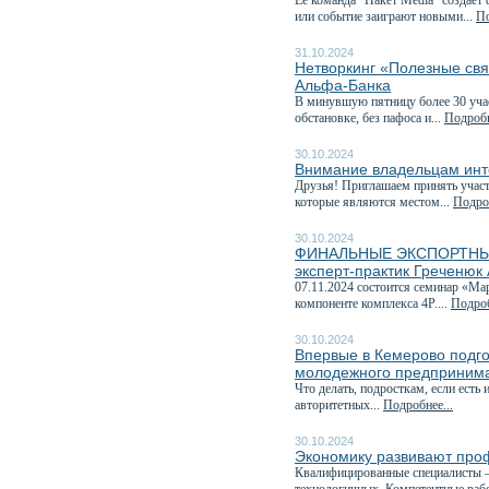
Ее команда "Пакет Media" создает
или событие заиграют новыми...
По
31.10.2024
Нетворкинг «Полезные свя
Альфа-Банка
В минувшую пятницу более 30 учас
обстановке, без пафоса и...
Подробн
30.10.2024
Внимание владельцам инт
Друзья! Приглашаем принять учас
которые являются местом...
Подроб
30.10.2024
ФИНАЛЬНЫЕ ЭКСПОРТНЫЕ 
эксперт-практик Греченюк
07.11.2024 состоится семинар «М
компоненте комплекса 4P....
Подроб
30.10.2024
Впервые в Кемерово подг
молодежного предпринима
Что делать, подросткам, если есть
авторитетных...
Подробнее...
30.10.2024
Экономику развивают про
Квалифицированные специалисты —