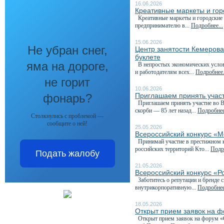
16.06.2026
Креативные маркеты и гор
Креативные маркеты и городские я
предпринимателю в...
Подробнее...
15.06.2026
Не убран снег,
Центр занятости Кемеров
буклете
яма на дороге,
В непростых экономических услови
и работодателям всех...
Подробнее.
не горит
10.06.2026
фонарь?
Приглашаем принять участ
Приглашаем принять участие во Вс
скорби — 85 лет назад...
Подробнее
Столкнулись с проблемой —
сообщите о ней!
25.05.2026
Всероссийский конкурс «М
Принимай участие в престижном к
российских территорий Кто...
Подро
Подать жалобу
21.05.2026
Всероссийский конкурс «Р
Заботитесь о репутации и бренде 
внутрикорпоративную...
Подробнее
18.05.2026
Открыт прием заявок на 
Открыт прием заявок на форум «С