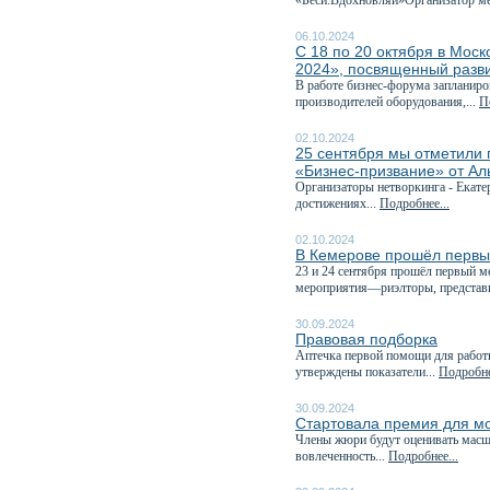
«Беси.Вдохновляй»Организатор ме
06.10.2024
С 18 по 20 октября в Мо
2024», посвященный разв
В работе бизнес-форума запланиро
производителей оборудования,...
П
02.10.2024
25 сентября мы отметили 
«Бизнес-призвание» от А
Организаторы нетворкинга - Екате
достижениях...
Подробнее...
02.10.2024
В Кемерове прошёл первы
23 и 24 сентября прошёл первый 
мероприятия—риэлторы, представи
30.09.2024
Правовая подборка
Аптечка первой помощи для работн
утверждены показатели...
Подробне
30.09.2024
Стартовала премия для м
Члены жюри будут оценивать масшт
вовлеченность...
Подробнее...