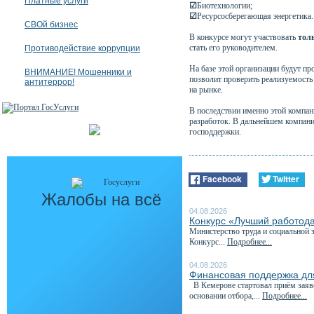
Платные услуги
☑
Биотехнологии;
☑
Ресурсосберегающая энергетика.
СВОй бизнес
В конкурсе могут участвовать
тол
стать его руководителем.
Противодействие коррупции
На базе этой организации будут пр
ВНИМАНИЕ! Мошенники и
позволит проверить реализуемость
антитеррор!
на рынке.
В последствии именно этой компани
разработок. В дальнейшем компани
господдержки.
Facebook
Twitter
Жалобы на всё
04.08.2026
Конкурс «Лучший работода
Министерство труда и социальной 
Конкурс...
Подробнее...
04.08.2026
Финансовая поддержка для
В Кемерове стартовал приём заяв
основании отбора,...
Подробнее...