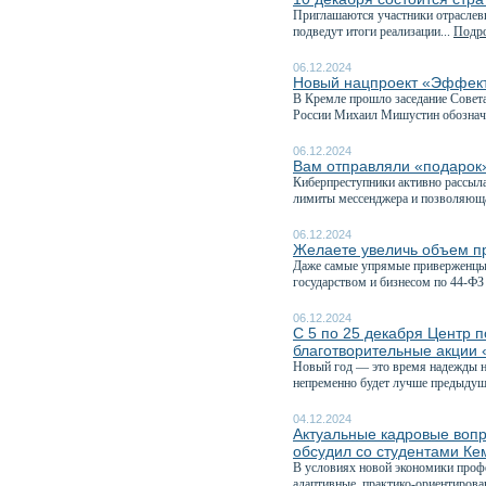
Приглашаются участники отраслевы
подведут итоги реализации...
Подро
06.12.2024
Новый нацпроект «Эффекти
В Кремле прошло заседание Совета
России Михаил Мишустин обознач
06.12.2024
Вам отправляли «подаро
Киберпреступники активно рассыл
лимиты мессенджера и позволяюща
06.12.2024
Желаете увеличь объем пр
Даже самые упрямые приверженцы 
государством и бизнесом по 44-ФЗ 
06.12.2024
С 5 по 25 декабря Центр 
благотворительные акции 
Новый год — это время надежды на
непременно будет лучше предыдуще
04.12.2024
Актуальные кадровые вопр
обсудил со студентами Ке
В условиях новой экономики профе
адаптивные, практико-ориентирова