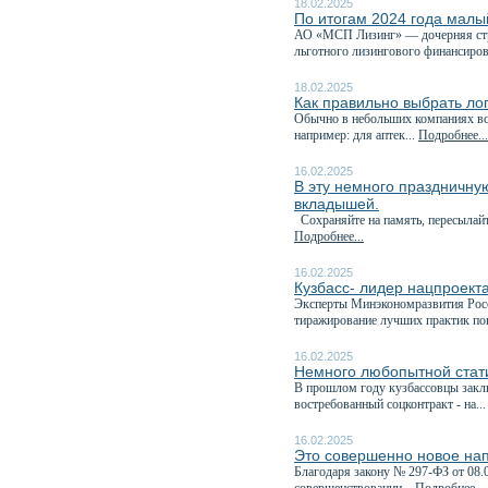
18.02.2025
По итогам 2024 года малы
АО «МСП Лизинг» — дочерняя стр
льготного лизингового финансиров
18.02.2025
Как правильно выбрать ло
Обычно в небольших компаниях все
например: для аптек...
Подробнее...
16.02.2025
В эту немного праздничну
вкладышей.
Сохраняйте на память, пересылайте
Подробнее...
16.02.2025
Кузбасс- лидер нацпроект
Эксперты Минэкономразвития Росс
тиражирование лучших практик по
16.02.2025
Немного любопытной стати
В прошлом году кузбассовцы закл
востребованный соцконтракт - на..
16.02.2025
Это совершенно новое на
Благодаря закону № 297-ФЗ от 08.