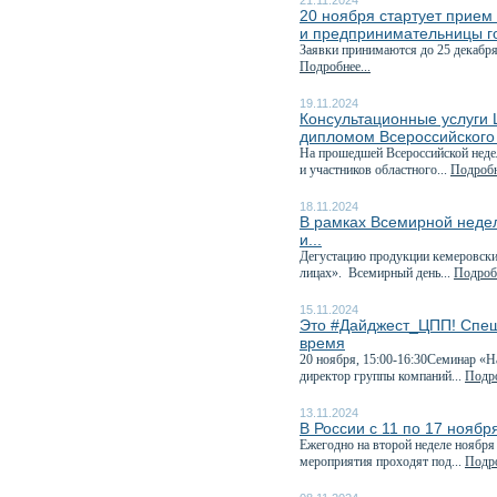
21.11.2024
20 ноября стартует прием 
и предпринимательницы г
Заявки принимаются до 25 декабря
Подробнее...
19.11.2024
Консультационные услуги
дипломом Всероссийского
На прошедшей Всероссийской неде
и участников областного...
Подробн
18.11.2024
В рамках Всемирной неде
и...
Дегустацию продукции кемеровских
лицах». Всемирный день...
Подробн
15.11.2024
Это #Дайджест_ЦПП! Спеш
время
20 ноября, 15:00-16:30Семинар «Н
директор группы компаний...
Подро
13.11.2024
В России с 11 по 17 нояб
Ежегодно на второй неделе ноября
мероприятия проходят под...
Подро