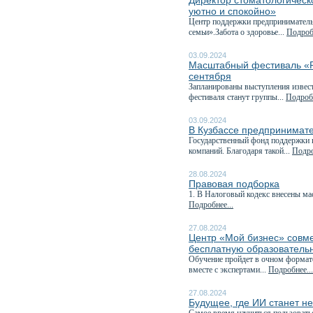
Директор стоматологическ
уютно и спокойно»
Центр поддержки предприниматель
семьи».Забота о здоровье...
Подробн
03.09.2024
Масштабный фестиваль «Ру
сентября
Запланированы выступления извест
фестиваля станут группы...
Подробн
03.09.2024
В Кузбассе предпринимате
Государственный фонд поддержки 
компаний. Благодаря такой...
Подро
28.08.2024
Правовая подборка
1. В Налоговый кодекс внесены ма
Подробнее...
27.08.2024
Центр «Мой бизнес» совм
бесплатную образователь
Обучение пройдет в очном формате 
вместе с экспертами...
Подробнее...
27.08.2024
Будущее, где ИИ станет н