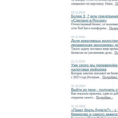
специалист по персоналу. Опыт...
П
03.11.2024
Более 3, 7 млн предприни
«Сделано в России»
Отечественный бизнес, от маленьк
сети TenChat и платформы...
Подроб
03.11.2024
Доля креативных индустри
динамичная экономика» д
Такую задачу поставил вице-премь
бизнесом по увеличению доли...
По
01.11.2024
Уже скоро мы перевернём к
налоговая реформа
Которая заметно повлияет на бизне
с 2025 года (большая...
Подробнее..
31.10.2024
Выйти из тени - получить 
Как показала практика, один из д
открытие своего...
Подробнее...
31.10.2024
«Пакет брать будете?» - 
Кемерово и самого зажига