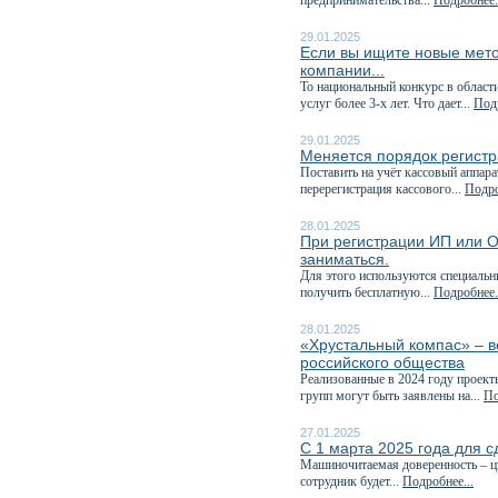
предпринимательства...
Подробнее.
29.01.2025
Если вы ищите новые мето
компании...
То национальный конкурс в област
услуг более 3-х лет. Что дает...
Подр
29.01.2025
Меняется порядок регистр
Поставить на учёт кассовый аппара
перерегистрация кассового...
Подро
28.01.2025
При регистрации ИП или О
заниматься.
Для этого используются специаль
получить бесплатную...
Подробнее.
28.01.2025
«Хрустальный компас» – в
российского общества
Реализованные в 2024 году проект
групп могут быть заявлены на...
По
27.01.2025
С 1 марта 2025 года для с
Машиночитаемая доверенность – ц
сотрудник будет...
Подробнее...