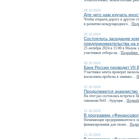
технологичных. Компетентные рабо
28.10.2024
Для чего нам изучать ино
Чтобы открыть дорогу в другую ст
в развитии международного...
Подр
25.10.2024
Состоялось заседание ком
предпринимательства на к
25 октября 2024 в 15:00 в Малом 
участников отбора на...
Подробнее..
25.10.2024
Банк России проводит VII
Участники зачета проверят наскол
восполнить пробелы в знаниях....
П
22.10.2024
Продолжается знакомство
На этот раз состоялась встреча в
гимназии №41 - будущие...
Подробн
21.10.2024
В программе «Финансового
Начинающие предприниматели в зав
финансирования для своих...
Подро
21.10.2024