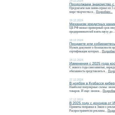
19.12.2024
Продолжаем знакомство с
Предлагаем вам мини-сериал из 
мире творчества и...
Подробнее...
19.12.2024
Механизм кредитных каник
️ЦБ РФ назвал примерный срок вв
предпринимателей взять паузу до..
18.12.2024
Продаете или собираетесь
Нужен документ о безопасности пр
сертификация которых...
Подробнее
18.12.2024
Изменения с 2025 года ко
С нового года самозанятые, наряд
обязанность представлять в...
Подро
17.12.2024
В ноябре в Кузбассе кибе
Наиболее популярные схемы: звоно
товаров. И еще: звонок...
Подробнее
17.12.2024
В 2025 году с доходов от 
Приняты поправки в Закон о рекла
Распространители рекламы...
Подро