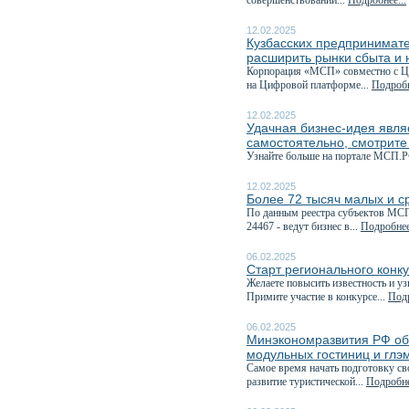
совершенствовании...
Подробнее...
12.02.2025
Кузбасских предпринимате
расширить рынки сбыта и 
Корпорация «МСП» совместно с Це
на Цифровой платформе...
Подробн
12.02.2025
Удачная бизнес-идея явля
самостоятельно, смотрите
Узнайте больше на портале МСП.Р
12.02.2025
Более 72 тысяч малых и с
По данным реестра субъектов МСП,
24467 - ведут бизнес в...
Подробнее
06.02.2025
Старт регионального конк
Желаете повысить известность и у
Примите участие в конкурсе...
Подр
06.02.2025
Минэкономразвития РФ объ
модульных гостиниц и глэ
Самое время начать подготовку с
развитие туристической...
Подробне