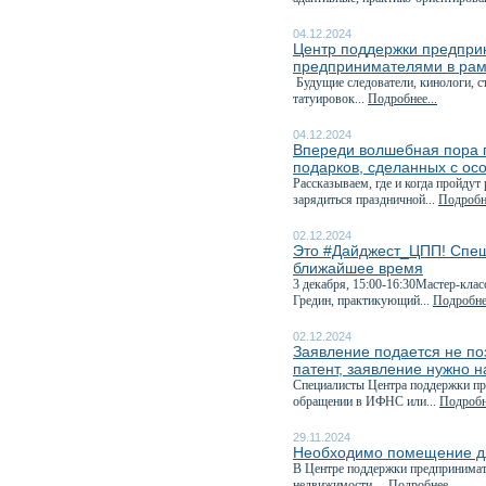
04.12.2024
Центр поддержки предприн
предпринимателями в рам
Будущие следователи, кинологи, с
татуировок...
Подробнее...
04.12.2024
Впереди волшебная пора п
подарков, сделанных с ос
Рассказываем, где и когда пройдут
зарядиться праздничной...
Подробне
02.12.2024
Это #Дайджест_ЦПП! Спеш
ближайшее время
3 декабря, 15:00-16:30Мастер-клас
Гредин, практикующий...
Подробнее
02.12.2024
Заявление подается не поз
патент, заявление нужно н
Специалисты Центра поддержки пре
обращении в ИФНС или...
Подробне
29.11.2024
Необходимо помещение дл
В Центре поддержки предпринимат
недвижимости....
Подробнее...