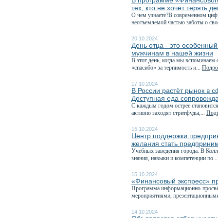
В программе «Финансовог
тех, кто не хочет терять д
О чем узнаете?В современном циф
неотъемлемой частью заботы о сво
20.10.2024
День отца - это особенны
мужчинам в нашей жизни
В этот день, когда мы вспоминаем 
«спасибо» за терпимость и...
Подроб
17.10.2024
В России растёт рынок в 
Доступная еда сопровожда
С каждым годом острее становится
активно заходят стритфуды,...
Подр
15.10.2024
Центр поддержки предпри
желания стать предприним
Учебных заведения города. В Кол
знания, навыки и компетенции по..
15.10.2024
«Финансовый экспресс» пр
Программа информационно-просвет
мероприятиями, презентационными
14.10.2024