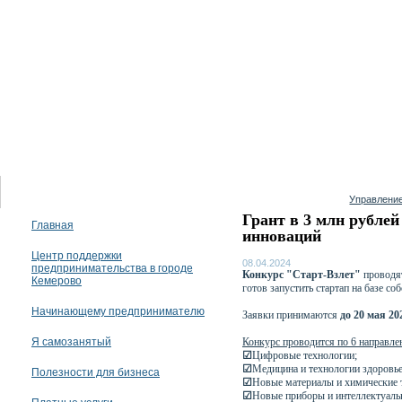
09 августа 2026
Управление
Грант в 3 млн рубле
Главная
инноваций
Центр поддержки
08.04.2024
предпринимательства в городе
Конкурс "Старт-Взлет"
проводя
Кемерово
готов запустить стартап на базе с
Начинающему предпринимателю
Заявки принимаются
до 20 мая 20
Я самозанятый
Конкурс проводится по 6 направле
☑
Цифровые технологии;
☑
Медицина и технологии здоровь
Полезности для бизнеса
☑
Новые материалы и химические 
☑
Новые приборы и интеллектуаль