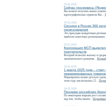
20.02.2025
Сейчас геосервисы (Яндек
Вы можете получать новых клиент
картографических сервисов Вас...
20.02.2025
Сегодня в России 366 рег
происхождения
Это присущие конкретным регионам
наиболее известных региональных.
20.02.2025
Корпорация МСП выделила
поручительств
Который позволит малому и средне
экономического развития...
Подробн
18.02.2025
1 марта 2025 года – стар
немаркированных товаров
Маркировать нужно детскую одежду
этом году она коснулась 12...
Подро
18.02.2025
Продажи российских бренд
По некоторым маркам рост состави
над тем, чтобы начать...
Подробнее.