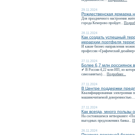
29.11.2024
Рождественская ярмарка н
Для праздничного настроения жите
города Кемерово пройдет...
Подроб
28.11.2024
Как создать успешный тер
иерархии портфеля терри
И какие бизнес-направления можно
профессии «Графический дизайнер»
27.11.2024
Более 6,7 млн россиянок 
✔ В России 4,22 млн ИП, из котор
самозанятых)....
Подробнее...
27.11.2024
В Центре поддержки пред
Квалифицированная электронная п
машиночитаемой доверенностью...
27.11.2024
Как всегда, много пользы 
На состоявшемся нетворкинге «Пол
выгодных предложениях банка...
П
26.11.2024
Правила пожарной безопас