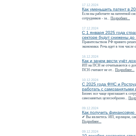
17.12.2024
Как уменьшить патент в 20
Если вы работаете на патентной си
сотрудников - за...
Подробнее...
17.12.2024
С 1 января 2025 года стр
секторе будут снижены до
Правительством РФ принято решен
экономики. Речь идет в том числе о
16.12.2024
Как и зачем вести учёт до
ИП на ПСН не отчитываются о дохо
ПСН считают не от...
Подробнее...
10.12.2024
С 2025 года ФНС и Роструд
работать с самозанятыми 
Бизнес все чаще приглашает к сотр
самозанятых целесообразно...
Подр
09.12.2024
Как получить финансовую 
✔ Вы являетесь: ИП, юрлицом, сам
Подробнее...
09.12.2024
10 декабря состоится стра