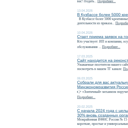
вас! Подать...
Подробнее...
13.04.2026
В Кузбассе более 5000 кр
В Кузбассе более 5000 креативны
деятельности из приказа...
Подробне
10.04.2026
Старт приема заявок на г
Кто участвует: ИП и компании, о
обслуживания ...
Подробнее...
17.03.2025
Сайт находится на реконс
Уважаемые посетители нашего сайт
посмотреть в нашем ТГ канале.
Под
06.03.2025
Собрали для вас актуаль
Минэкономразвития Росси
👉 «Зонтичный» механизм поручит
Подробнее...
20.02.2025
С начала 2024 года с цел
30% вновь созданных орг
Межрайонная ИФНС России № 15 по
короткие, простые и универсальные