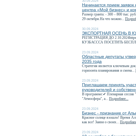
30.09.2024
Начинается прием заявок н
центра «Мой бизнес» и ко
Размер гранта: - 300 – 800 тыс. р
29 октября.На что можно...
Подроб
30.09.2024
ЭКСПОРТНАЯ ОСЕНЬ В К
РЕГИСТРАЦИЯ ДО 2.10.2024http
КУЗБАСССА ПОСЕТИТЬ БЕСПЛ
23.09.2024
Областные депутаты утвер
2035 года
Стратегия является ключевым док
горизонта планирования и смена...
23.09.2024
Приглашаем принять учас
руководителей и собствен
В программе:✔ Пленарная сессия 
"Атмосфера", а...
Подробнее...
23.09.2024
Бизнес - признание от Ал
Красное солнце взошло! Время Аль
как все! Заяви о своих...
Подробнее
23.09.2024