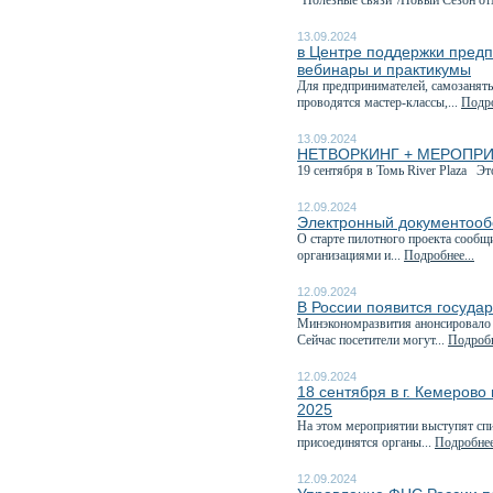
"Полезные связи"/Новый Сезон отм
13.09.2024
в Центре поддержки предп
вебинары и практикумы
Для предпринимателей, самозанятых
проводятся мастер-классы,...
Подро
13.09.2024
НЕТВОРКИНГ + МЕРОПРИЯТИ
19 сентября в Томь River Plaza Эт
12.09.2024
Электронный документообо
О старте пилотного проекта сообщ
организациями и...
Подробнее...
12.09.2024
В России появится госуда
Минэкономразвития анонсировало э
Сейчас посетители могут...
Подробн
12.09.2024
18 сентября в г. Кемеров
2025
На этом мероприятии выступят спи
присоединятся органы...
Подробнее
12.09.2024