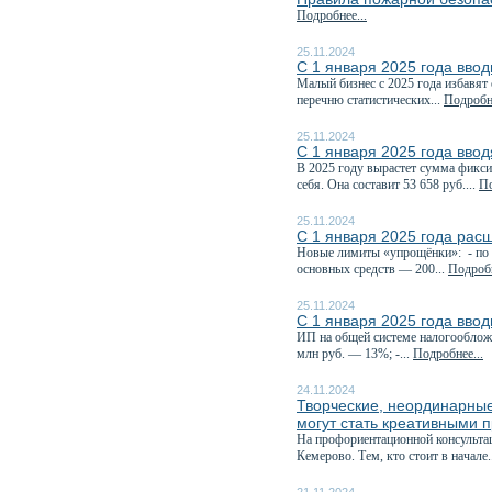
Подробнее...
25.11.2024
С 1 января 2025 года ввод
Малый бизнес с 2025 года избавят 
перечню статистических...
Подробне
25.11.2024
С 1 января 2025 года ввод
В 2025 году вырастет сумма фикси
себя. Она составит 53 658 руб....
По
25.11.2024
С 1 января 2025 года рас
Новые лимиты «упрощёнки»: - по д
основных средств — 200...
Подробн
25.11.2024
С 1 января 2025 года вво
ИП на общей системе налогообложе
млн руб. — 13%; -...
Подробнее...
24.11.2024
Творческие, неординарные
могут стать креативными 
На профориентационной консультац
Кемерово. Тем, кто стоит в начале.