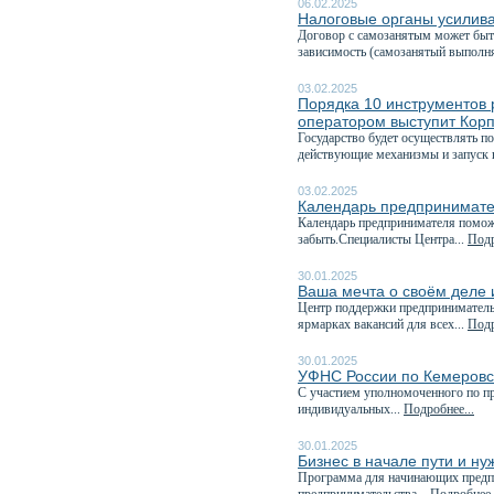
06.02.2025
Налоговые органы усилива
Договор с самозанятым может быт
зависимость (самозанятый выполня
03.02.2025
Порядка 10 инструментов 
оператором выступит Кор
Государство будет осуществлять п
действующие механизмы и запуск 
03.02.2025
Календарь предпринимате
Календарь предпринимателя поможе
забыть.Специалисты Центра...
Подр
30.01.2025
Ваша мечта о своём деле и
Центр поддержки предпринимательс
ярмарках вакансий для всех...
Подр
30.01.2025
УФНС России по Кемеровск
C участием уполномоченного по пр
индивидуальных...
Подробнее...
30.01.2025
Бизнес в начале пути и н
Программа для начинающих предп