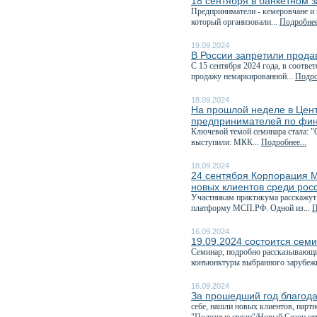
18 сентября в банкетном 
Предприниматели - кемеровчане и 
который организовали...
Подробнее
19.09.2024
В России запретили прода
С 15 сентября 2024 года, в соответ
продажу немаркированной...
Подро
18.09.2024
На прошлой неделе в Цен
предпринимателей по фин
Ключевой темой семинара стала: "
выступили: МКК...
Подробнее...
18.09.2024
24 сентября Корпорация М
новых клиентов среди рос
Участникам практикума расскажут
платформу МСП.РФ. Одной из...
П
16.09.2024
19.09.2024 состоится семи
Семинар, подробно рассказывающи
конъюнктуры выбранного зарубежн
16.09.2024
За прошедший год благода
себе, нашли новых клиентов, парт