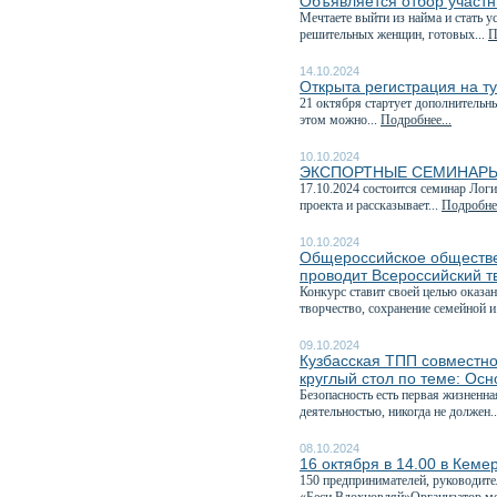
Объявляется отбор участ
Мечтаете выйти из найма и стать
решительных женщин, готовых...
П
14.10.2024
Открыта регистрация на 
21 октября стартует дополнительн
этом можно...
Подробнее...
10.10.2024
ЭКСПОРТНЫЕ СЕМИНАРЫ
17.10.2024 состоится семинар Лог
проекта и рассказывает...
Подробнее
10.10.2024
Общероссийское обществе
проводит Всероссийский т
Конкурс ставит своей целью оказа
творчество, сохранение семейной и
09.10.2024
Кузбасская ТПП совместно
круглый стол по теме: Ос
Безопасность есть первая жизненн
деятельностью, никогда не должен.
08.10.2024
16 октября в 14.00 в Кеме
150 предпринимателей, руководите