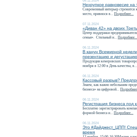
08.11.2024
Нехрупкое равновесие на
Современный интерьер стремится к
место, привнося в...
Подробнее...
07.11.2024
«Диван 42» на двоих Трет
Центр поддержки предприниматель
семьи». Стильный и...
Подробнее..
06.11.2024
В канун Всемирной недели
презентацию и дегустацию.
Продукции кемеровских товаропрои
ноября в 12:00 в День качества, в..
06.11.2024
Кассовый разрыв? Предпри
Знаем, как важно небольшим пред
бизнеса» на цифровой...
Подробнее.
06.11.2024
Регистрация бизнеса под 
Бесплатно зарегистрировать компа
формой бизнеса и...
Подробнее...
06.11.2024
Это #Дайджест_ЦПП! Спеш
время
12 ноября, 15:00-16:30Мастер-кла