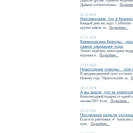
Дорогие друзья! Примите искренн
Дракона соответствовал...
Подробне
29.12.2024
Напоминаем, что в Кемеро
Каждый день вас ждут: Coffeeman 
крутые вафли, за...
Подробнее...
27.12.2024
Кемеровские бренды - наш
самое ожидание чуда
Ловите подборку новогодних пода
игрушки и...
Подробнее...
27.12.2024
Новогодние поводы... для
В предпраздничной суете и в ново
Новому году "Проголосуйте за...
П
26.12.2024
А вы знали, что за нового
Безвозмездный подарок от одной о
сколько.НО! Если...
Подробнее...
23.12.2024
Последняя неделя уходяще
Если есть работники: ✔ повысить з
срок...
Подробнее...