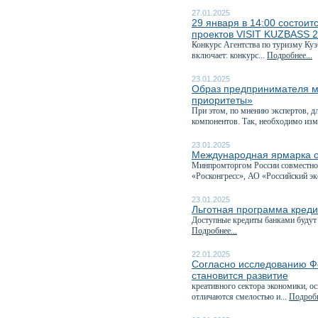
27.01.2025
29 января в 14:00 состоит
проектов VISIT KUZBASS 
Конкурс Агентства по туризму Куз
включает: конкурс...
Подробнее...
23.01.2025
Образ предпринимателя м
приоритеты»
При этом, по мнению экспертов, д
компонентов. Так, необходимо изм
23.01.2025
Международная ярмарка о
Минпромторгом России совместно 
«Росконгресс», АО «Российский эк
23.01.2025
Льготная программа креди
Доступные кредиты банками будут 
Подробнее...
22.01.2025
Согласно исследованию Ф
становится развитие
креативного сектора экономики, о
отличаются смелостью и...
Подробн