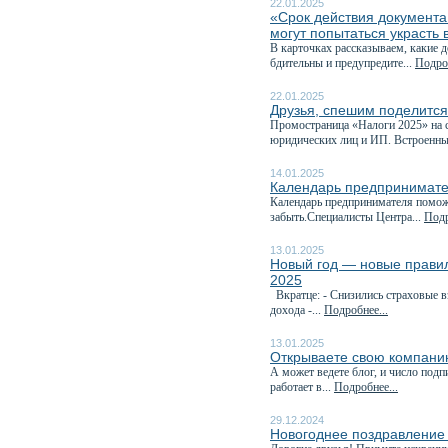
22.01.2025
«Срок действия документа
могут попытаться украсть
В карточках рассказываем, какие д
бдительны и предупредите...
Подроб
22.01.2025
Друзья, спешим поделитс
Промостраница «Налоги 2025» на с
юридических лиц и ИП. Встроенны
14.01.2025
Календарь предпринимате
Календарь предпринимателя поможе
забыть.Специалисты Центра...
Подр
13.01.2025
Новый год — новые правила
2025
Вкратце: - Снизились страховые 
дохода -...
Подробнее...
13.01.2025
Открываете свою компани
А может ведете блог, и число под
работает в...
Подробнее...
29.12.2024
Новогоднее поздравление