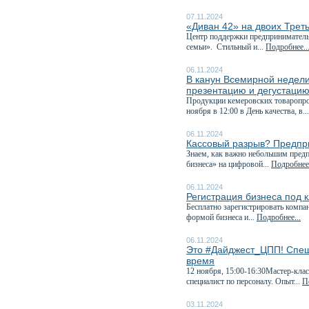
07.11.2024
«Диван 42» на двоих Трет
Центр поддержки предприниматель
семьи». Стильный и...
Подробнее..
06.11.2024
В канун Всемирной недели
презентацию и дегустацию.
Продукции кемеровских товаропрои
ноября в 12:00 в День качества, в..
06.11.2024
Кассовый разрыв? Предпри
Знаем, как важно небольшим пред
бизнеса» на цифровой...
Подробнее.
06.11.2024
Регистрация бизнеса под 
Бесплатно зарегистрировать компа
формой бизнеса и...
Подробнее...
06.11.2024
Это #Дайджест_ЦПП! Спеш
время
12 ноября, 15:00-16:30Мастер-кла
специалист по персоналу. Опыт...
П
03.11.2024