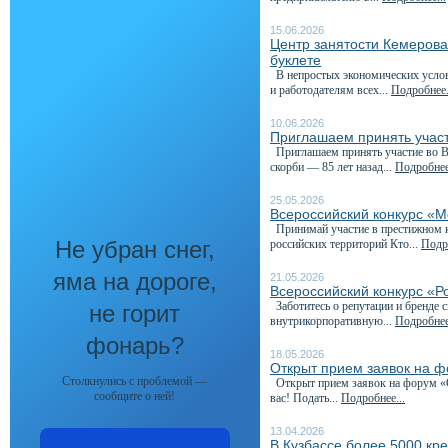
15.06.2026
Центр занятости Кемеров
буклете
В непростых экономических услови
и работодателям всех...
Подробнее.
10.06.2026
Приглашаем принять участ
Приглашаем принять участие во Вс
скорби — 85 лет назад...
Подробнее
25.05.2026
Всероссийский конкурс «М
Принимай участие в престижном к
Не убран снег,
российских территорий Кто...
Подро
яма на дороге,
21.05.2026
Всероссийский конкурс «Р
Заботитесь о репутации и бренде 
не горит
внутрикорпоративную...
Подробнее
фонарь?
18.05.2026
Открыт прием заявок на 
Столкнулись с проблемой —
Открыт прием заявок на форум «С
сообщите о ней!
вас! Подать...
Подробнее...
13.04.2026
В Кузбассе более 5000 кр