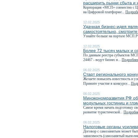
расширить рынки сбыта и 
Корпорация «МСП» совместно с Це
на Цифровой платформе...
Подробн
12.02.2025
Удачная бизнес-идея явля
самостоятельно, смотрите
Узнайте больше на портале МСП.Р
12.02.2025
Более 72 тысяч малых и с
По данным реестра субъектов МСП,
24467 - ведут бизнес в...
Подробнее
06.02.2025
Старт регионального конк
Желаете повысить известность и у
Примите участие в конкурсе...
Подр
06.02.2025
Минэкономразвития РФ объ
модульных гостиниц и глэ
Самое время начать подготовку с
развитие туристической...
Подробне
06.02.2025
Налоговые органы усилива
Договор с самозанятым может быт
зависимость (самозанятый выполня