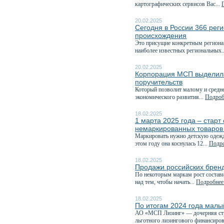
картографических сервисов Вас...
20.02.2025
Сегодня в России 366 рег
происхождения
Это присущие конкретным регионам
наиболее известных региональных.
20.02.2025
Корпорация МСП выделила
поручительств
Который позволит малому и средне
экономического развития...
Подробн
18.02.2025
1 марта 2025 года – стар
немаркированных товаров
Маркировать нужно детскую одежду
этом году она коснулась 12...
Подро
18.02.2025
Продажи российских бренд
По некоторым маркам рост состави
над тем, чтобы начать...
Подробнее.
18.02.2025
По итогам 2024 года малы
АО «МСП Лизинг» — дочерняя стр
льготного лизингового финансиров