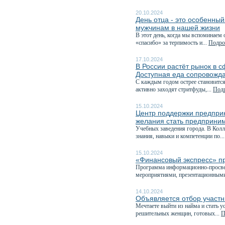
20.10.2024
День отца - это особенны
мужчинам в нашей жизни
В этот день, когда мы вспоминаем 
«спасибо» за терпимость и...
Подроб
17.10.2024
В России растёт рынок в 
Доступная еда сопровожда
С каждым годом острее становится
активно заходят стритфуды,...
Подр
15.10.2024
Центр поддержки предпри
желания стать предприним
Учебных заведения города. В Кол
знания, навыки и компетенции по..
15.10.2024
«Финансовый экспресс» пр
Программа информационно-просвет
мероприятиями, презентационными
14.10.2024
Объявляется отбор участ
Мечтаете выйти из найма и стать
решительных женщин, готовых...
П