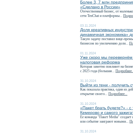
Более 3, 7 млн предприни
«Сделано в России»
Отечественный бизнес, от маленьк
сети TenChat и платформы...
Подроб
03.11.2024
Доля креативных индустри
динамичная экономика» д
Такую задачу поставил вице-премь
бизнесом по увеличению доли...
По
01.11.2024
Уже скоро мы перевернём к
налоговая реформа
Которая заметно повлияет на бизне
с 2025 года (большая...
Подробнее..
31.10.2024
Выйти из тени - получить 
Как показала практика, один из д
открытие своего...
Подробнее...
31.10.2024
«Пакет брать будете?» - 
Кемерово и самого зажига
Ее команда "Пакет Media" создает
или событие заиграют новыми...
По
31.10.2024