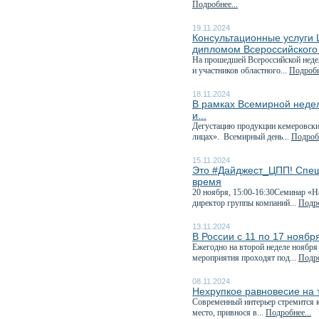
Подробнее...
19.11.2024
Консультационные услуги
дипломом Всероссийского
На прошедшей Всероссийской неде
и участников областного...
Подробн
18.11.2024
В рамках Всемирной неде
и...
Дегустацию продукции кемеровских
лицах». Всемирный день...
Подробн
15.11.2024
Это #Дайджест_ЦПП! Спеш
время
20 ноября, 15:00-16:30Семинар «Н
директор группы компаний...
Подро
13.11.2024
В России с 11 по 17 нояб
Ежегодно на второй неделе ноября
мероприятия проходят под...
Подро
08.11.2024
Нехрупкое равновесие на
Современный интерьер стремится к
место, привнося в...
Подробнее...