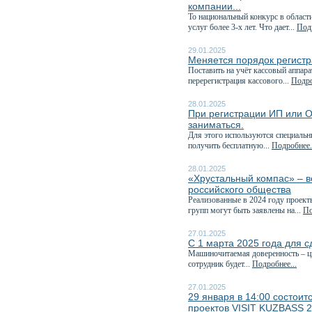
компании...
То национальный конкурс в област
услуг более 3-х лет. Что дает...
Подр
29.01.2025
Меняется порядок регистр
Поставить на учёт кассовый аппара
перерегистрация кассового...
Подро
28.01.2025
При регистрации ИП или О
заниматься.
Для этого используются специаль
получить бесплатную...
Подробнее.
28.01.2025
«Хрустальный компас» – в
российского общества
Реализованные в 2024 году проект
групп могут быть заявлены на...
По
27.01.2025
С 1 марта 2025 года для с
Машиночитаемая доверенность – ц
сотрудник будет...
Подробнее...
27.01.2025
29 января в 14:00 состоит
проектов VISIT KUZBASS 