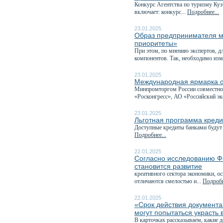
Конкурс Агентства по туризму Куз
включает: конкурс...
Подробнее...
23.01.2025
Образ предпринимателя м
приоритеты»
При этом, по мнению экспертов, д
компонентов. Так, необходимо изм
23.01.2025
Международная ярмарка о
Минпромторгом России совместно 
«Росконгресс», АО «Российский эк
23.01.2025
Льготная программа креди
Доступные кредиты банками будут 
Подробнее...
22.01.2025
Согласно исследованию Ф
становится развитие
креативного сектора экономики, о
отличаются смелостью и...
Подробн
22.01.2025
«Срок действия документа
могут попытаться украсть
В карточках рассказываем, какие д