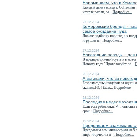
Напоминаем, что в Кемеро
Каждый день вас ждут: Coffeeman 
крутые вафли, за...
Подробнее...
27.12.2024
Кемеровские бренды - наш
самое ожидание чуда
Ловите подборку новогодних пода
игрушки и...
Подробнее...
27.12.2024
Новогодние поводы... для
В предпраздничной суете и в ново
Новому году "Проголосуйте за...
П
26.12.2024
А вы знали, что за нового
Безвозмездный подарок от одной о
сколько.НО! Если...
Подробнее...
23.12.2024
Последняя неделя уходяще
Если есть работники: ✔ повысить з
срок...
Подробнее...
19.12.2024
Продолжаем знакомство с
Предлагаем вам мини-сериал из 
мире творчества и...
Подробнее...