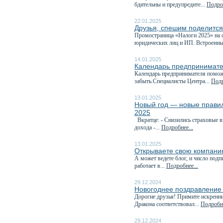
бдительны и предупредите...
Подроб
22.01.2025
Друзья, спешим поделитс
Промостраница «Налоги 2025» на с
юридических лиц и ИП. Встроенны
14.01.2025
Календарь предпринимате
Календарь предпринимателя поможе
забыть.Специалисты Центра...
Подр
13.01.2025
Новый год — новые правила
2025
Вкратце: - Снизились страховые 
дохода -...
Подробнее...
13.01.2025
Открываете свою компани
А может ведете блог, и число под
работает в...
Подробнее...
29.12.2024
Новогоднее поздравление
Дорогие друзья! Примите искренн
Дракона соответствовал...
Подробне
29.12.2024