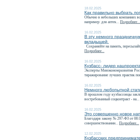
18.02.2025
Как правильно выбрать ло
Обычно в небольших компаниях все
например: для аптек...
Подробнее...
16.02.2025
В эту немного праздничну
вкладышей.
Сохраняйте на память, пересылайте
Подробнее...
16.02.2025
Кузбасс- лидер нацпроект
Эксперты Минэкономразвития Росс
тиражирование лучших практик по
16.02.2025
Немного любопытной стати
В прошлом году кузбассовцы закл
востребованный соцконтракт - на..
16.02.2025
Это совершенно новое на
Благодаря закону № 297-ФЗ от 08.
совершенствовании...
Подробнее...
12.02.2025
Кузбасских предпринимате