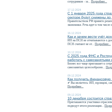
сотрудников - за...
Подробнее...
17.12.2024
С 1 января 2025 года стр
секторе будут снижены до
Правительством РФ принято решен
экономики. Речь идет в том числе о
16.12.2024
Как и зачем вести учёт до
ИП на ПСН не отчитываются о дохо
ПСН считают не от...
Подробнее...
10.12.2024
С 2025 года ФНС и Роструд
работать с самозанятыми 
Бизнес все чаще приглашает к сотр
самозанятых целесообразно...
Подр
09.12.2024
Как получить финансовую 
✔ Вы являетесь: ИП, юрлицом, сам
Подробнее...
09.12.2024
10 декабря состоится стра
Приглашаются участники отраслевы
подведут итоги реализации...
Подро