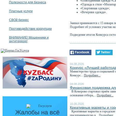
«Повседневная одежда «Ca
Полезности для бизнеса
«Одежда в стиле «Милитар
«Спортивная одежда»;
Платные услуги
«Вечерняя одежда».
СВОй бизнес
Заявки принимаются с 15 января по
Подробнее об условиях участия н
Противодействие коррупции
Подведение итогов Конкурса состои
ВНИМАНИЕ! Мошенники и
антитеррор!
Facebook
Twitter
04.08.2026
Конкурс «Лучший работода
Министерство труда и социальной 
Конкурс...
Подробнее...
04.08.2026
Финансовая поддержка для
В Кемерове стартовал приём заяв
основании отбора,...
Подробнее...
16.06.2026
Креативные маркеты и гор
Жалобы на всё
Креативные маркеты и городские я
предпринимателю в...
Подробнее...