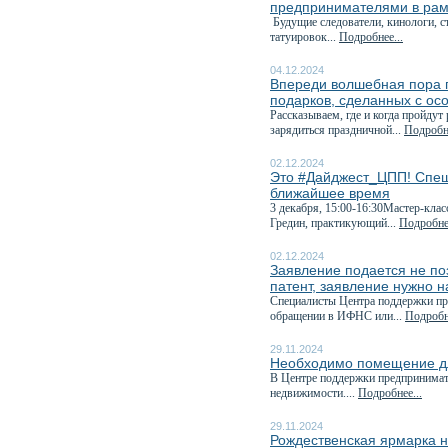
предпринимателями в рам
Будущие следователи, кинологи, с
татуировок...
Подробнее...
04.12.2024
Впереди волшебная пора п
подарков, сделанных с ос
Рассказываем, где и когда пройдут
зарядиться праздничной...
Подробне
02.12.2024
Это #Дайджест_ЦПП! Спеш
ближайшее время
3 декабря, 15:00-16:30Мастер-клас
Гредин, практикующий...
Подробнее
02.12.2024
Заявление подается не поз
патент, заявление нужно н
Специалисты Центра поддержки пре
обращении в ИФНС или...
Подробне
29.11.2024
Необходимо помещение дл
В Центре поддержки предпринимат
недвижимости....
Подробнее...
29.11.2024
Рождественская ярмарка н