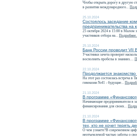
Чтобы открыть дорогу в другую ст
в развитии международного...
Подр
25.10.2024
Состоялось заседание ком
предпринимательства на к
25 октября 2024 в 15:00 в Малом 
участников отбора на...
Подробнее..
25.10.2024
Банк России проводит VII
Участники зачета проверят наскол
восполнить пробелы в знаниях....
П
22.10.2024
Продолжается знакомство
На этот раз состоялась встреча в
гимназии №41 - будущие...
Подробн
21.10.2024
В программе «Финансового
Начинающие предприниматели в зав
финансирования для своих...
Подро
21.10.2024
В программе «Финансовог
тех, кто не хочет терять д
О чем узнаете?В современном циф
неотъемлемой частью заботы о сво