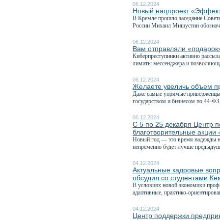
06.12.2024
Новый нацпроект «Эффекти
В Кремле прошло заседание Совета
России Михаил Мишустин обознач
06.12.2024
Вам отправляли «подаро
Киберпреступники активно рассыл
лимиты мессенджера и позволяюща
06.12.2024
Желаете увеличь объем пр
Даже самые упрямые приверженцы 
государством и бизнесом по 44-ФЗ 
06.12.2024
С 5 по 25 декабря Центр 
благотворительные акции 
Новый год — это время надежды на
непременно будет лучше предыдуще
04.12.2024
Актуальные кадровые вопр
обсудил со студентами Ке
В условиях новой экономики профе
адаптивные, практико-ориентирова
04.12.2024
Центр поддержки предприн