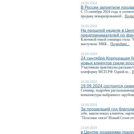
19.09.2024
В России запретили прода
С 15 сентября 2024 года, в соответ
продажу немаркированной...
Подро
18.09.2024
На прошлой неделе в Цен
предпринимателей по фин
Ключевой темой семинара стала: "
выступили: МКК...
Подробнее...
18.09.2024
24 сентября Корпорация М
новых клиентов среди рос
Участникам практикума расскажут
платформу МСП.РФ. Одной из...
П
16.09.2024
19.09.2024 состоится семи
Семинар, подробно рассказывающи
конъюнктуры выбранного зарубежн
16.09.2024
За прошедший год благода
себе, нашли новых клиентов, парт
"Полезные связи"/Новый Сезон отм
13.09.2024
в Центре поддержки предп