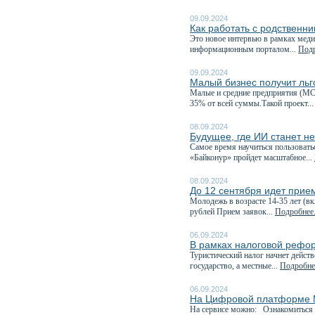
09.09.2024
Как работать с родственн
Это новое интервью в рамках меди
информационным порталом...
Подр
09.09.2024
Малый бизнес получит ль
Малые и средние предприятия (МС
35% от всей суммы.Такой проект..
08.09.2024
Будущее, где ИИ станет н
Самое время научиться пользовать
«Байконур» пройдет масштабное...
08.09.2024
До 12 сентября идет прие
Молодежь в возрасте 14-35 лет (в
рублей Прием заявок...
Подробнее.
06.09.2024
В рамках налоговой рефор
Туристический налог начнет дейст
государство, а местные...
Подробнее
06.09.2024
На Цифровой платформе М
На сервисе можно: Ознакомиться 