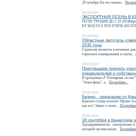
29 октября.На что можно...
Подроб
30.09.2024
ЭКСПОРТНАЯ ОСЕНЬ В К
РЕГИСТРАЦИЯ ДО 2.10.2024http
КУЗБАСССА ПОСЕТИТЬ БЕСПЛ
23.09.2024
Областные депутаты утвер
2035 года
Стратегия является ключевым док
горизонта планирования и смена...
23.09.2024
Приглашаем принять учас
руководителей и собствен
В программе:✔ Пленарная сессия 
"Атмосфера", а...
Подробнее...
23.09.2024
Бизнес - признание от Ал
Красное солнце взошло! Время Аль
как все! Заяви о своих...
Подробнее
23.09.2024
18 сентября в банкетном 
Предприниматели - кемеровчане и 
который организовали...
Подробнее