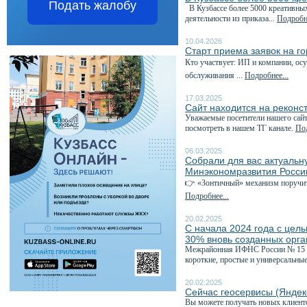
Подать жалобу
В Кузбассе более 5000 креативны
деятельности из приказа...
Подробне
10.04.2026
Старт приема заявок на г
Кто участвует: ИП и компании, о
обслуживания ...
Подробнее...
17.03.2025
Сайт находится на реконс
Уважаемые посетители нашего сайт
посмотреть в нашем ТГ канале.
Под
06.03.2025
Собрали для вас актуаль
Минэкономразвития Росси
👉 «Зонтичный» механизм поручит
Подробнее...
20.02.2025
С начала 2024 года с цел
30% вновь созданных орг
Межрайонная ИФНС России № 15 по
короткие, простые и универсальные
20.02.2025
Сейчас геосервисы (Яндек
Вы можете получать новых клиент