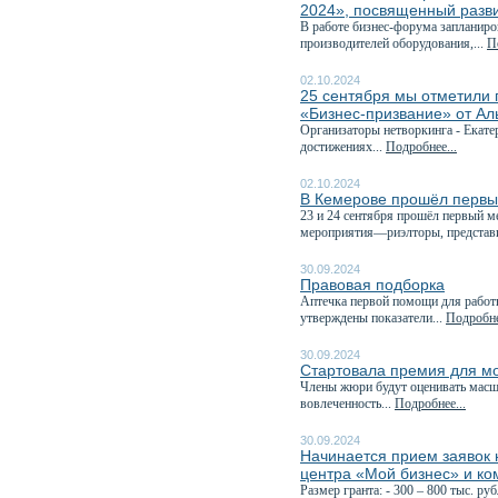
2024», посвященный разв
В работе бизнес-форума запланиро
производителей оборудования,...
П
02.10.2024
25 сентября мы отметили 
«Бизнес-призвание» от А
Организаторы нетворкинга - Екате
достижениях...
Подробнее...
02.10.2024
В Кемерове прошёл первы
23 и 24 сентября прошёл первый 
мероприятия—риэлторы, представи
30.09.2024
Правовая подборка
Аптечка первой помощи для работн
утверждены показатели...
Подробне
30.09.2024
Стартовала премия для м
Члены жюри будут оценивать масшт
вовлеченность...
Подробнее...
30.09.2024
Начинается прием заявок н
центра «Мой бизнес» и ко
Размер гранта: - 300 – 800 тыс. р