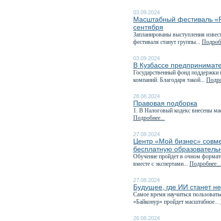
03.09.2024
Масштабный фестиваль «Ру
сентября
Запланированы выступления извест
фестиваля станут группы...
Подробн
03.09.2024
В Кузбассе предпринимате
Государственный фонд поддержки 
компаний. Благодаря такой...
Подро
28.08.2024
Правовая подборка
1. В Налоговый кодекс внесены ма
Подробнее...
27.08.2024
Центр «Мой бизнес» совм
бесплатную образователь
Обучение пройдет в очном формате 
вместе с экспертами...
Подробнее...
27.08.2024
Будущее, где ИИ станет н
Самое время научиться пользовать
«Байконур» пройдет масштабное...
26.08.2024