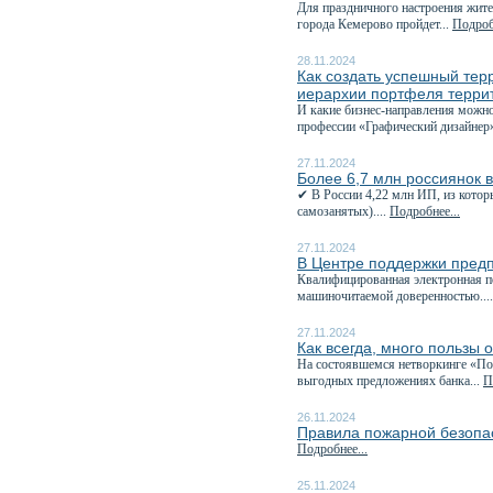
Для праздничного настроения жите
города Кемерово пройдет...
Подроб
28.11.2024
Как создать успешный тер
иерархии портфеля терри
И какие бизнес-направления можно
профессии «Графический дизайнер»
27.11.2024
Более 6,7 млн россиянок 
✔ В России 4,22 млн ИП, из котор
самозанятых)....
Подробнее...
27.11.2024
В Центре поддержки пред
Квалифицированная электронная п
машиночитаемой доверенностью...
27.11.2024
Как всегда, много пользы 
На состоявшемся нетворкинге «Пол
выгодных предложениях банка...
П
26.11.2024
Правила пожарной безопас
Подробнее...
25.11.2024