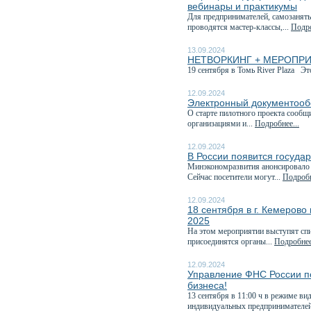
вебинары и практикумы
Для предпринимателей, самозанятых
проводятся мастер-классы,...
Подро
13.09.2024
НЕТВОРКИНГ + МЕРОПРИЯТИ
19 сентября в Томь River Plaza Эт
12.09.2024
Электронный документообо
О старте пилотного проекта сообщ
организациями и...
Подробнее...
12.09.2024
В России появится госуда
Минэкономразвития анонсировало э
Сейчас посетители могут...
Подробн
12.09.2024
18 сентября в г. Кемеров
2025
На этом мероприятии выступят спи
присоединятся органы...
Подробнее
12.09.2024
Управление ФНС России по
бизнеса!
13 сентября в 11:00 ч в режиме в
индивидуальных предпринимателей