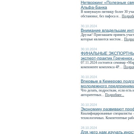
Нетворкинг «Полезные свя
Альфа-Банка
В минувшую пятницу более 30 учас
обстановке, без пафоса и...
Подробн
30.10.2024
Внимание владельцам инт
Друзья! Приглашаем принять учас
которые являются местом...
Подроб
30.10.2024
ФИНАЛЬНЫЕ ЭКСПОРТНЫЕ 
эксперт-практик Греченюк
07.11.2024 состоится семинар «М
компоненте комплекса 4P....
Подроб
30.10.2024
Впервые в Кемерово подг
молодежного предпринима
Что делать, подросткам, если есть
авторитетных...
Подробнее...
30.10.2024
Экономику развивают про
Квалифицированные специалисты —
технологичных. Компетентные рабо
28.10.2024
Для чего нам изучать ино