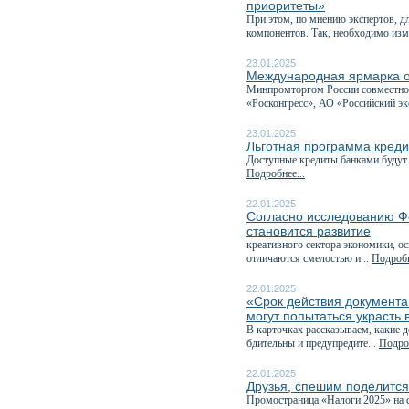
приоритеты»
При этом, по мнению экспертов, д
компонентов. Так, необходимо изм
23.01.2025
Международная ярмарка о
Минпромторгом России совместно 
«Росконгресс», АО «Российский эк
23.01.2025
Льготная программа креди
Доступные кредиты банками будут 
Подробнее...
22.01.2025
Согласно исследованию Ф
становится развитие
креативного сектора экономики, о
отличаются смелостью и...
Подробн
22.01.2025
«Срок действия документа
могут попытаться украсть
В карточках рассказываем, какие д
бдительны и предупредите...
Подроб
22.01.2025
Друзья, спешим поделитс
Промостраница «Налоги 2025» на с