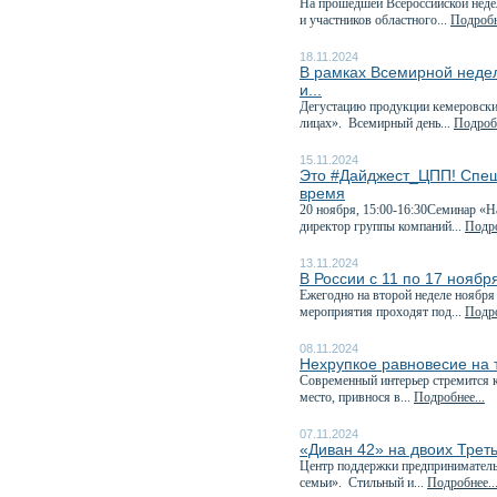
На прошедшей Всероссийской неде
и участников областного...
Подробн
18.11.2024
В рамках Всемирной неде
и...
Дегустацию продукции кемеровских
лицах». Всемирный день...
Подробн
15.11.2024
Это #Дайджест_ЦПП! Спеш
время
20 ноября, 15:00-16:30Семинар «Н
директор группы компаний...
Подро
13.11.2024
В России с 11 по 17 нояб
Ежегодно на второй неделе ноября
мероприятия проходят под...
Подро
08.11.2024
Нехрупкое равновесие на
Современный интерьер стремится к
место, привнося в...
Подробнее...
07.11.2024
«Диван 42» на двоих Трет
Центр поддержки предприниматель
семьи». Стильный и...
Подробнее..