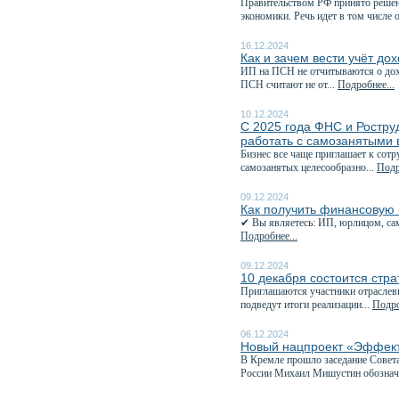
Правительством РФ принято решен
экономики. Речь идет в том числе о
16.12.2024
Как и зачем вести учёт до
ИП на ПСН не отчитываются о дохо
ПСН считают не от...
Подробнее...
10.12.2024
С 2025 года ФНС и Роструд
работать с самозанятыми 
Бизнес все чаще приглашает к сотр
самозанятых целесообразно...
Подр
09.12.2024
Как получить финансовую 
✔ Вы являетесь: ИП, юрлицом, сам
Подробнее...
09.12.2024
10 декабря состоится стра
Приглашаются участники отраслевы
подведут итоги реализации...
Подро
06.12.2024
Новый нацпроект «Эффекти
В Кремле прошло заседание Совета
России Михаил Мишустин обознач