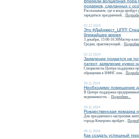
Впереди волшебная пора п
подарков, сделанных с ос
Рассказываем, где и когда пройдут
зарядиться праздничной...
Подробне
02.12.2024
Это #Дайджест_ЦПП! Спеш
ближайшее время
3 декабря, 15:00-16:30Мастер-клас
Гредин, практикующий...
Подробнее
02.12.2024
Заявление подается не поз
патент, заявление нужно н
Специалисты Центра поддержки пре
обращении в ИФНС или...
Подробне
29.11.2024
Необходимо помещение дл
В Центре поддержки предпринимат
недвижимости....
Подробнее...
29.11.2024
Рождественская ярмарка н
Для праздничного настроения жите
города Кемерово пройдет...
Подроб
28.11.2024
Как создать успешный тер