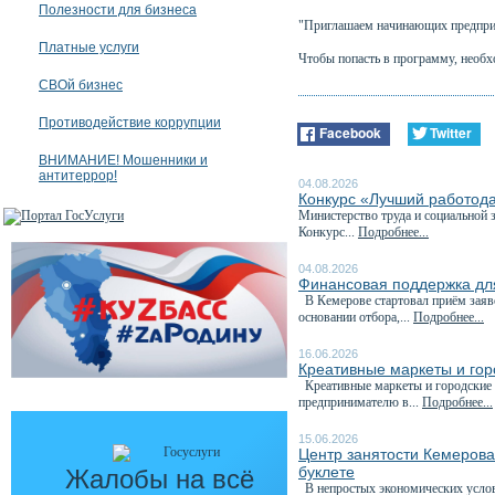
Полезности для бизнеса
"Приглашаем начинающих предприни
Платные услуги
Чтобы попасть в программу, необ
СВОй бизнес
Противодействие коррупции
Facebook
Twitter
ВНИМАНИЕ! Мошенники и
антитеррор!
04.08.2026
Конкурс «Лучший работода
Министерство труда и социальной 
Конкурс...
Подробнее...
04.08.2026
Финансовая поддержка для
В Кемерове стартовал приём заяв
основании отбора,...
Подробнее...
16.06.2026
Креативные маркеты и гор
Креативные маркеты и городские я
предпринимателю в...
Подробнее...
15.06.2026
Центр занятости Кемеров
буклете
Жалобы на всё
В непростых экономических услови