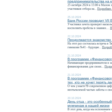
предпринимательства на к
25 октября 2024 в 15:00 в Малом 
участников отбора на...
Подробнее..
25.10.2024
Банк России проводит VII
Участники зачета проверят наскол
восполнить пробелы в знаниях....
П
22.10.2024
Продолжается знакомство
На этот раз состоялась встреча в
гимназии №41 - будущие...
Подробн
21.10.2024
В программе «Финансового
Начинающие предприниматели в зав
финансирования для своих...
Подро
21.10.2024
В программе «Финансовог
тех, кто не хочет терять д
О чем узнаете?В современном циф
неотъемлемой частью заботы о сво
20.10.2024
День отца - это особенны
мужчинам в нашей жизни
В этот день, когда мы вспоминаем 