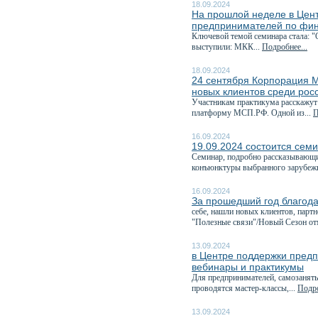
18.09.2024
На прошлой неделе в Цен
предпринимателей по фин
Ключевой темой семинара стала: "
выступили: МКК...
Подробнее...
18.09.2024
24 сентября Корпорация М
новых клиентов среди рос
Участникам практикума расскажут
платформу МСП.РФ. Одной из...
П
16.09.2024
19.09.2024 состоится семи
Семинар, подробно рассказывающи
конъюнктуры выбранного зарубежн
16.09.2024
За прошедший год благода
себе, нашли новых клиентов, парт
"Полезные связи"/Новый Сезон отм
13.09.2024
в Центре поддержки предп
вебинары и практикумы
Для предпринимателей, самозанятых
проводятся мастер-классы,...
Подро
13.09.2024