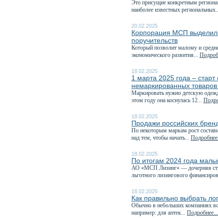
Это присущие конкретным регионам
наиболее известных региональных.
20.02.2025
Корпорация МСП выделила
поручительств
Который позволит малому и средне
экономического развития...
Подробн
18.02.2025
1 марта 2025 года – стар
немаркированных товаров
Маркировать нужно детскую одежду
этом году она коснулась 12...
Подро
18.02.2025
Продажи российских бренд
По некоторым маркам рост состави
над тем, чтобы начать...
Подробнее.
18.02.2025
По итогам 2024 года малы
АО «МСП Лизинг» — дочерняя стр
льготного лизингового финансиров
18.02.2025
Как правильно выбрать ло
Обычно в небольших компаниях все
например: для аптек...
Подробнее...