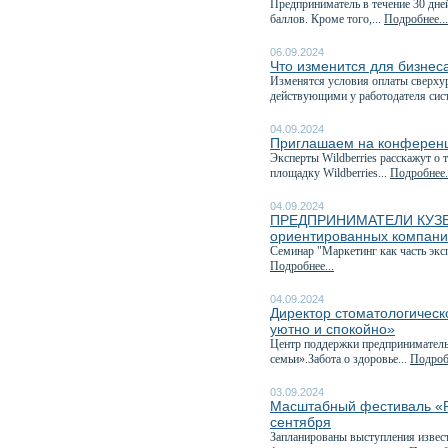
Предприниматель в течение 30 дне
баллов. Кроме того,...
Подробнее...
06.09.2024
Что изменится для бизнеса
Изменятся условия оплаты сверхур
действующими у работодателя сис
04.09.2024
Приглашаем на конференц
Эксперты Wildberries расскажут о 
площадку Wildberries...
Подробнее.
04.09.2024
ПРЕДПРИНИМАТЕЛИ КУЗБАСС
ориентированных компан
Семинар "Маркетинг как часть эк
Подробнее...
04.09.2024
Директор стоматологическ
уютно и спокойно»
Центр поддержки предприниматель
семьи».Забота о здоровье...
Подробн
03.09.2024
Масштабный фестиваль «Ру
сентября
Запланированы выступления извест