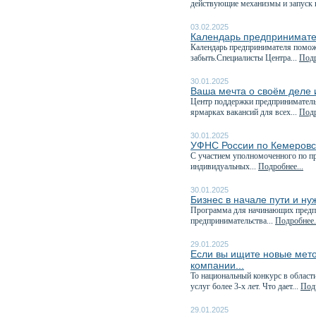
действующие механизмы и запуск 
03.02.2025
Календарь предпринимате
Календарь предпринимателя поможе
забыть.Специалисты Центра...
Подр
30.01.2025
Ваша мечта о своём деле и
Центр поддержки предпринимательс
ярмарках вакансий для всех...
Подр
30.01.2025
УФНС России по Кемеровск
C участием уполномоченного по пр
индивидуальных...
Подробнее...
30.01.2025
Бизнес в начале пути и н
Программа для начинающих предп
предпринимательства...
Подробнее.
29.01.2025
Если вы ищите новые мето
компании...
То национальный конкурс в област
услуг более 3-х лет. Что дает...
Подр
29.01.2025