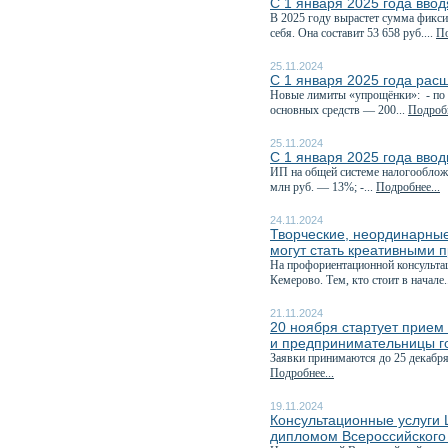
С 1 января 2025 года ввод
В 2025 году вырастет сумма фикси
себя. Она составит 53 658 руб....
По
25.11.2024
С 1 января 2025 года рас
Новые лимиты «упрощёнки»: - по д
основных средств — 200...
Подробн
25.11.2024
С 1 января 2025 года вво
ИП на общей системе налогообложе
млн руб. — 13%; -...
Подробнее...
24.11.2024
Творческие, неординарные
могут стать креативными 
На профориентационной консультац
Кемерово. Тем, кто стоит в начале.
21.11.2024
20 ноября стартует прием 
и предпринимательницы г
Заявки принимаются до 25 декабря
Подробнее...
19.11.2024
Консультационные услуги
дипломом Всероссийского