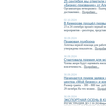
25 сентября мы отметили 
«Бизнес-призвание» от А
Организаторы нетворкинга - Екате
достижениях...
Подробнее...
02.10.2024
В Кемерове прошёл первы
23 и 24 сентября прошёл первый 
мероприятия—риэлторы, представи
30.09.2024
Правовая подборка
Аптечка первой помощи для работн
утверждены показатели...
Подробне
30.09.2024
Стартовала премия для м
Члены жюри будут оценивать масшт
вовлеченность...
Подробнее...
30.09.2024
Начинается прием заявок н
центра «Мой бизнес» и ко
Размер гранта: - 300 – 800 тыс. р
29 октября.На что можно...
Подроб
30.09.2024
ЭКСПОРТНАЯ ОСЕНЬ В К
РЕГИСТРАЦИЯ ДО 2.10.2024http