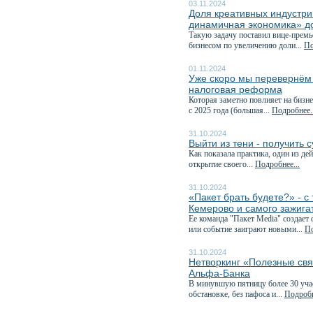
03.11.2024
Доля креативных индустри
динамичная экономика» д
Такую задачу поставил вице-премь
бизнесом по увеличению доли...
По
01.11.2024
Уже скоро мы перевернём к
налоговая реформа
Которая заметно повлияет на бизне
с 2025 года (большая...
Подробнее..
31.10.2024
Выйти из тени - получить 
Как показала практика, один из д
открытие своего...
Подробнее...
31.10.2024
«Пакет брать будете?» - 
Кемерово и самого зажига
Ее команда "Пакет Media" создает
или событие заиграют новыми...
По
31.10.2024
Нетворкинг «Полезные свя
Альфа-Банка
В минувшую пятницу более 30 учас
обстановке, без пафоса и...
Подробн