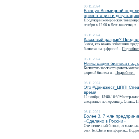
06.11.2024
В канун Всемирной недели
презентацию и дегустацию.
Продукции кемеровских товаропрои
ноября в 12:00 в День качества, в..
06.11.2024
Кассовый разрыв? Предпри
Знаем, как важно небольшим пред
бизнеса» на цифровой...
Подробнее.
06.11.2024
Регистрация бизнеса под 
Бесплатно зарегистрировать компа
формой бизнеса и...
Подробнее...
06.11.2024
Это #Дайджест_ЦПП! Спеш
время
12 ноября, 15:00-16:30Мастер-кла
специалист по персоналу. Опыт...
П
03.11.2024
Более 3, 7 млн предприни
«Сделано в России»
Отечественный бизнес, от маленьк
сети TenChat и платформы...
Подроб