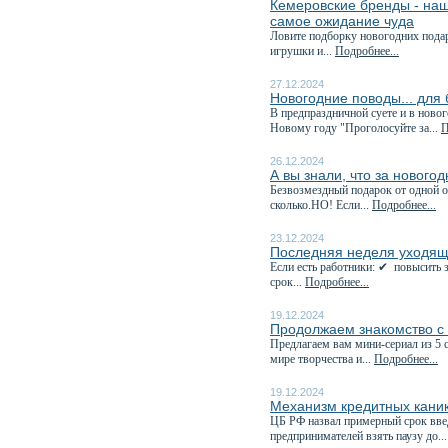
Кемеровские бренды - наш
самое ожидание чуда
Ловите подборку новогодних пода
игрушки и...
Подробнее...
27.12.2024
Новогодние поводы... для
В предпраздничной суете и в ново
Новому году "Проголосуйте за...
П
26.12.2024
А вы знали, что за нового
Безвозмездный подарок от одной о
сколько.НО! Если...
Подробнее...
23.12.2024
Последняя неделя уходяще
Если есть работники: ✔ повысить з
срок...
Подробнее...
19.12.2024
Продолжаем знакомство с
Предлагаем вам мини-сериал из 
мире творчества и...
Подробнее...
19.12.2024
Механизм кредитных каник
️ЦБ РФ назвал примерный срок вв
предпринимателей взять паузу до..