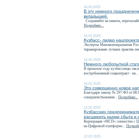
16.02.2025
В эту немного праздничну
вкладышей.
Сохраняйте на память, пересылайте
Подробнее...
16.02.2025
Кузбасс- лидер нацпроект
Эксперты Минэкономразвития Росс
тиражирование лучших практик по
16.02.2025
Немного любопытной стати
В прошлом году кузбассовцы закл
востребованный соцконтракт - на..
16.02.2025
Это совершенно новое на
Благодаря закону № 297-ФЗ от 08.
совершенствовании...
Подробнее...
12.02.2025
Кузбасских предпринимате
расширить рынки сбыта и 
Корпорация «МСП» совместно с Це
на Цифровой платформе...
Подробн
12.02.2025