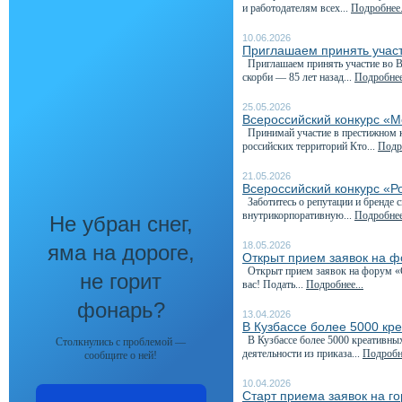
и работодателям всех...
Подробнее.
10.06.2026
Приглашаем принять участ
Приглашаем принять участие во Вс
скорби — 85 лет назад...
Подробнее
25.05.2026
Всероссийский конкурс «М
Принимай участие в престижном к
российских территорий Кто...
Подро
21.05.2026
Всероссийский конкурс «Р
Заботитесь о репутации и бренде 
внутрикорпоративную...
Подробнее
Не убран снег,
18.05.2026
яма на дороге,
Открыт прием заявок на 
Открыт прием заявок на форум «С
не горит
вас! Подать...
Подробнее...
фонарь?
13.04.2026
В Кузбассе более 5000 кр
В Кузбассе более 5000 креативны
Столкнулись с проблемой —
деятельности из приказа...
Подробне
сообщите о ней!
10.04.2026
Старт приема заявок на г