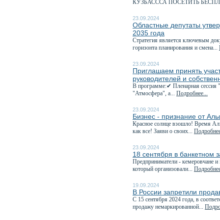
КУЗБАСССА ПОСЕТИТЬ БЕСПЛ
23.09.2024
Областные депутаты утвер
2035 года
Стратегия является ключевым док
горизонта планирования и смена...
23.09.2024
Приглашаем принять учас
руководителей и собствен
В программе:✔ Пленарная сессия 
"Атмосфера", а...
Подробнее...
23.09.2024
Бизнес - признание от Ал
Красное солнце взошло! Время Аль
как все! Заяви о своих...
Подробнее
23.09.2024
18 сентября в банкетном 
Предприниматели - кемеровчане и 
который организовали...
Подробнее
19.09.2024
В России запретили прода
С 15 сентября 2024 года, в соответ
продажу немаркированной...
Подро