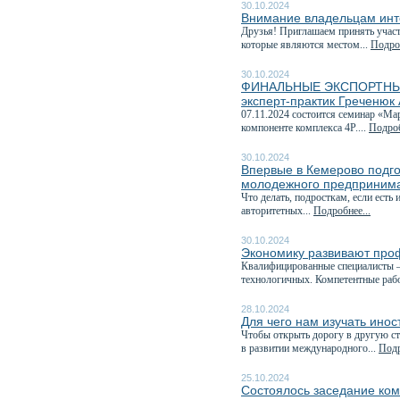
30.10.2024
Внимание владельцам инт
Друзья! Приглашаем принять учас
которые являются местом...
Подроб
30.10.2024
ФИНАЛЬНЫЕ ЭКСПОРТНЫЕ 
эксперт-практик Греченюк
07.11.2024 состоится семинар «М
компоненте комплекса 4P....
Подроб
30.10.2024
Впервые в Кемерово подг
молодежного предпринима
Что делать, подросткам, если есть
авторитетных...
Подробнее...
30.10.2024
Экономику развивают про
Квалифицированные специалисты —
технологичных. Компетентные рабо
28.10.2024
Для чего нам изучать ино
Чтобы открыть дорогу в другую ст
в развитии международного...
Подр
25.10.2024
Состоялось заседание ком