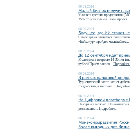
09.09.2024
Малый бизнес получит ль
Малые и средние предприятия (МС
35% от всей суммы.Такой проект..
08.09.2024
Будущее, где ИИ станет н
Самое время научиться пользовать
«Байконур» пройдет масштабное...
08.09.2024
До 12 сентября идет прие
Молодежь в возрасте 14-35 лет (в
рублей Прием заявок...
Подробнее.
06.09.2024
В рамках налоговой рефор
Туристический налог начнет дейст
государство, а местные...
Подробнее
06.09.2024
На Цифровой платформе М
На сервисе можно: Ознакомиться 
реализацию...
Подробнее...
06.09.2024
Минэкономразвития России
более выгодных для бизне