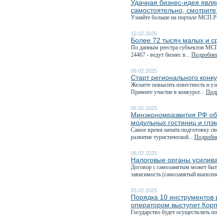
Удачная бизнес-идея явля
самостоятельно, смотрите
Узнайте больше на портале МСП.Р
12.02.2025
Более 72 тысяч малых и с
По данным реестра субъектов МСП,
24467 - ведут бизнес в...
Подробнее
06.02.2025
Старт регионального конк
Желаете повысить известность и у
Примите участие в конкурсе...
Подр
06.02.2025
Минэкономразвития РФ объ
модульных гостиниц и глэ
Самое время начать подготовку с
развитие туристической...
Подробне
06.02.2025
Налоговые органы усилива
Договор с самозанятым может быт
зависимость (самозанятый выполня
03.02.2025
Порядка 10 инструментов 
оператором выступит Кор
Государство будет осуществлять п