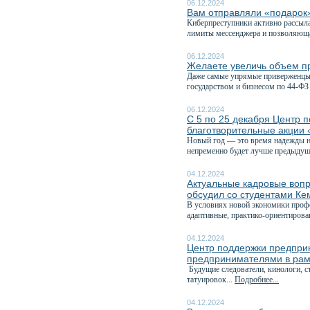
06.12.2024
Вам отправляли «подаро
Киберпреступники активно рассыл
лимиты мессенджера и позволяюща
06.12.2024
Желаете увеличь объем пр
Даже самые упрямые приверженцы 
государством и бизнесом по 44-ФЗ 
06.12.2024
С 5 по 25 декабря Центр 
благотворительные акции 
Новый год — это время надежды на
непременно будет лучше предыдуще
04.12.2024
Актуальные кадровые вопр
обсудил со студентами Ке
В условиях новой экономики профе
адаптивные, практико-ориентирова
04.12.2024
Центр поддержки предприн
предпринимателями в рам
Будущие следователи, кинологи, с
татуировок...
Подробнее...
04.12.2024