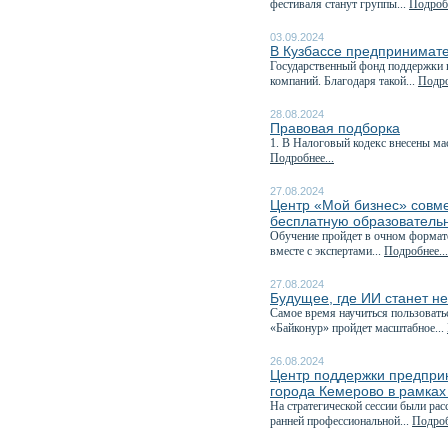
фестиваля станут группы...
Подробн
03.09.2024
В Кузбассе предпринимате
Государственный фонд поддержки 
компаний. Благодаря такой...
Подро
28.08.2024
Правовая подборка
1. В Налоговый кодекс внесены ма
Подробнее...
27.08.2024
Центр «Мой бизнес» совм
бесплатную образователь
Обучение пройдет в очном формате 
вместе с экспертами...
Подробнее...
27.08.2024
Будущее, где ИИ станет н
Самое время научиться пользовать
«Байконур» пройдет масштабное...
26.08.2024
Центр поддержки предпри
города Кемерово в рамках
На стратегической сессии были р
ранней профессиональной...
Подроб