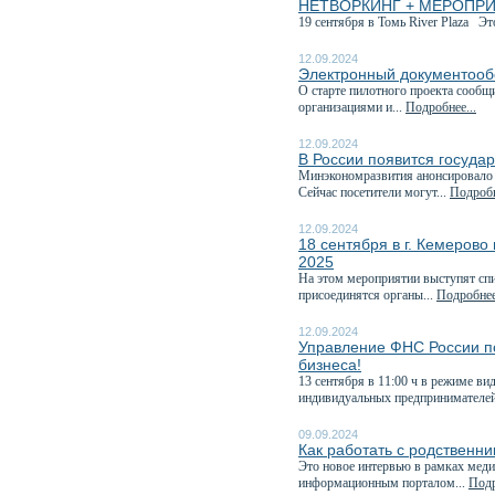
НЕТВОРКИНГ + МЕРОПРИЯТИ
19 сентября в Томь River Plaza Эт
12.09.2024
Электронный документообо
О старте пилотного проекта сообщ
организациями и...
Подробнее...
12.09.2024
В России появится госуда
Минэкономразвития анонсировало э
Сейчас посетители могут...
Подробн
12.09.2024
18 сентября в г. Кемеров
2025
На этом мероприятии выступят спи
присоединятся органы...
Подробнее
12.09.2024
Управление ФНС России по
бизнеса!
13 сентября в 11:00 ч в режиме в
индивидуальных предпринимателей
09.09.2024
Как работать с родственн
Это новое интервью в рамках меди
информационным порталом...
Подр