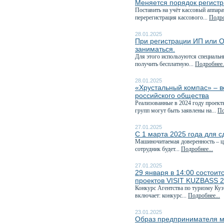
Меняется порядок регистр
Поставить на учёт кассовый аппара
перерегистрация кассового...
Подро
28.01.2025
При регистрации ИП или О
заниматься.
Для этого используются специаль
получить бесплатную...
Подробнее.
28.01.2025
«Хрустальный компас» – в
российского общества
Реализованные в 2024 году проект
групп могут быть заявлены на...
По
27.01.2025
С 1 марта 2025 года для с
Машиночитаемая доверенность – ц
сотрудник будет...
Подробнее...
27.01.2025
29 января в 14:00 состоит
проектов VISIT KUZBASS 
Конкурс Агентства по туризму Куз
включает: конкурс...
Подробнее...
23.01.2025
Образ предпринимателя м