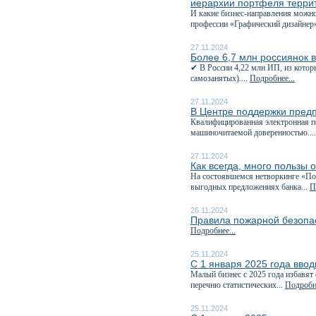
иерархии портфеля терри
И какие бизнес-направления можно
профессии «Графический дизайнер»
27.11.2024
Более 6,7 млн россиянок 
✔ В России 4,22 млн ИП, из котор
самозанятых)....
Подробнее...
27.11.2024
В Центре поддержки пред
Квалифицированная электронная п
машиночитаемой доверенностью...
27.11.2024
Как всегда, много пользы 
На состоявшемся нетворкинге «Пол
выгодных предложениях банка...
П
26.11.2024
Правила пожарной безопас
Подробнее...
25.11.2024
С 1 января 2025 года ввод
Малый бизнес с 2025 года избавят 
перечню статистических...
Подробне
25.11.2024