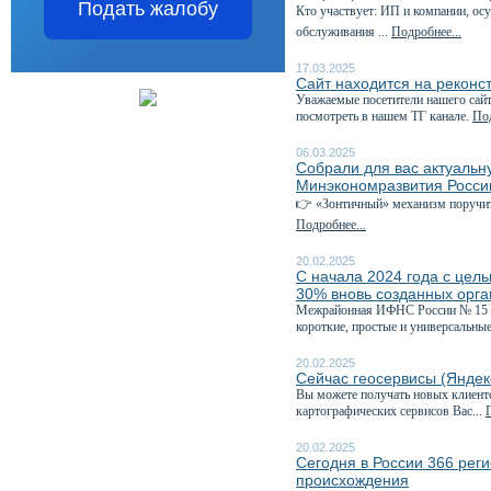
Подать жалобу
Кто участвует: ИП и компании, о
обслуживания ...
Подробнее...
17.03.2025
Сайт находится на реконс
Уважаемые посетители нашего сайт
посмотреть в нашем ТГ канале.
Под
06.03.2025
Собрали для вас актуаль
Минэкономразвития Росси
👉 «Зонтичный» механизм поручит
Подробнее...
20.02.2025
С начала 2024 года с цел
30% вновь созданных орг
Межрайонная ИФНС России № 15 по
короткие, простые и универсальные
20.02.2025
Сейчас геосервисы (Яндек
Вы можете получать новых клиент
картографических сервисов Вас...
20.02.2025
Сегодня в России 366 рег
происхождения