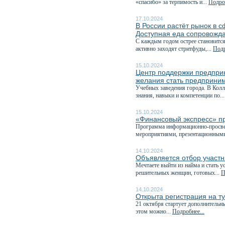
«спасибо» за терпимость и...
Подроб
17.10.2024
В России растёт рынок в 
Доступная еда сопровожда
С каждым годом острее становится
активно заходят стритфуды,...
Подр
15.10.2024
Центр поддержки предпри
желания стать предприним
Учебных заведения города. В Кол
знания, навыки и компетенции по..
15.10.2024
«Финансовый экспресс» пр
Программа информационно-просвет
мероприятиями, презентационными
14.10.2024
Объявляется отбор участ
Мечтаете выйти из найма и стать
решительных женщин, готовых...
П
14.10.2024
Открыта регистрация на 
21 октября стартует дополнительн
этом можно...
Подробнее...